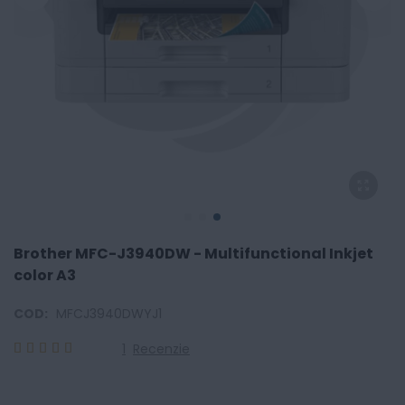
Brother MFC-J3940DW - Multifunctional Inkjet
color A3
COD:
MFCJ3940DWYJ1
1
Recenzie
100
100
% of