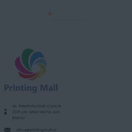
str. Alexandru Ioan Cuza, Nr.
237f, Loc. Letea Veche, Jud.
Bacau
office@printingmall.ro