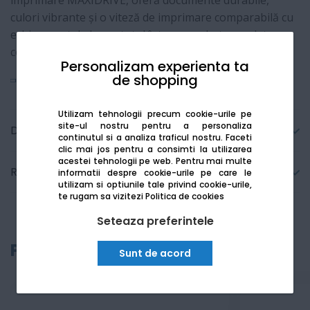
imprimare MAXIDRIVE, oferă documente durabile,
culori vibrante și o viteză de imprimare comparabilă cu
echipamentele laser, totul într-un pachet complet
conectat (Wi-Fi, NFC, LAN).
Personalizam experienta ta
de shopping
Vezi mai mult
Utilizam tehnologii precum cookie-urile pe
site-ul nostru pentru a personaliza
Detalii tehnice
continutul si a analiza traficul nostru. Faceti
clic mai jos pentru a consimti la utilizarea
acestei tehnologii pe web.
Pentru mai multe
Recenzii
informatii despre cookie-urile pe care le
utilizam si optiunile tale privind cookie-urile,
te rugam sa vizitezi
Politica de cookies
Seteaza preferintele
Produse recomandate
Sunt de acord