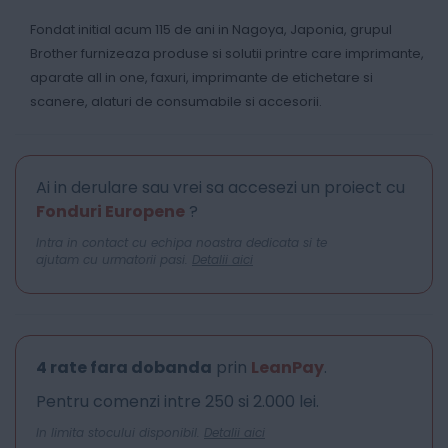
Fondat initial acum 115 de ani in Nagoya, Japonia, grupul
Brother furnizeaza produse si solutii printre care imprimante,
aparate all in one, faxuri, imprimante de etichetare si
scanere, alaturi de consumabile si accesorii.
Ai in derulare sau vrei sa accesezi un proiect cu
Fonduri Europene
?
Intra in contact cu echipa noastra dedicata si te
ajutam cu urmatorii pasi.
Detalii aici
4 rate fara dobanda
prin
LeanPay
.
Pentru comenzi intre 250 si 2.000 lei.
In limita stocului disponibil.
Detalii aici