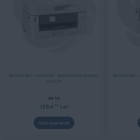
Brother MFC-J2340DW - Multifunctional Inkjet
Brother MFC-J
color A3
de la:
1354
Lei
00
Vezi mai mult