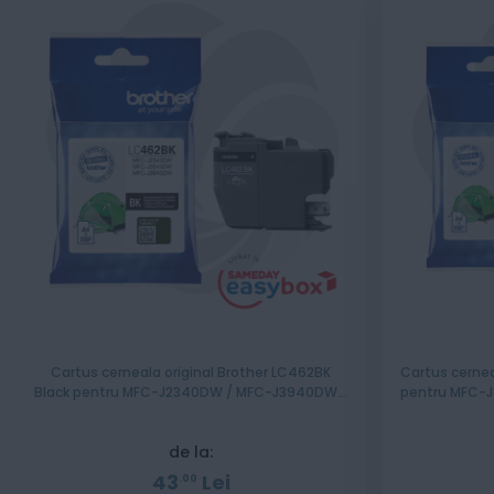
Cartus cerneala original Brother LC462BK
Cartus cernea
Black pentru MFC-J2340DW / MFC-J3940DW /
pentru MFC-
MFC-J3540DW
de la:
43
Lei
00