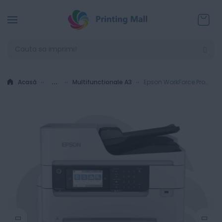
Coșul
Acasă
...
Multifunctionale A3
Epson WorkForce Pro WF-C879RDTWFC - Multifunctional Inkjet Color A3