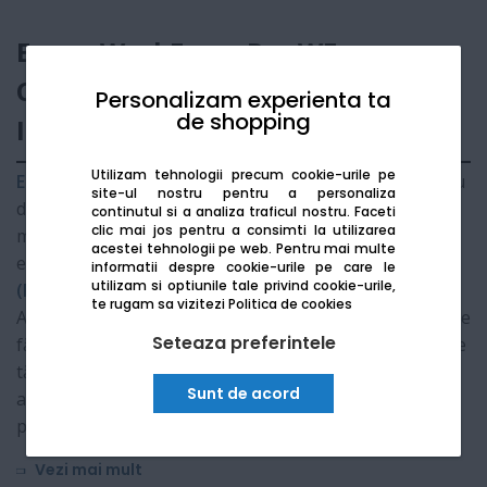
Epson WorkForce Pro WF-
C879RDTWFC - Multifunctional
Personalizam experienta ta
de shopping
Inkjet Color A3
Utilizam tehnologii precum cookie-urile pe
Epson WorkForce Pro WF-C879RDTWFC
este un centru
site-ul nostru pentru a personaliza
de productivitate conceput pentru grupuri de lucru
continutul si a analiza traficul nostru. Faceti
clic mai jos pentru a consimti la utilizarea
mari care necesită fiabilitate și costuri minime de
acestei tehnologii pe web.
Pentru mai multe
exploatare. Dotat cu tehnologia revoluționară
RIPS
informatii despre cookie-urile pe care le
utilizam si optiunile tale privind cookie-urile,
(Replaceable Ink Pack System)
, acest multifuncțional
te rugam sa vizitezi
Politica de cookies
A3 permite imprimarea unui volum masiv de documente
Seteaza preferintele
fără intervenții frecvente. Configurația
RDTWFC
include
tăvi suplimentare de alimentare și suport, oferind o
Sunt de acord
autonomie de hârtie remarcabilă și o ergonomie
perfectă pentru birouri moderne.
Vezi mai mult