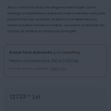
Atunci cand vine vorba de alegerea tehnologiei, Epson
intelege ca fiabilitatea si impactul asupra mediului sunt puse
pe primul loc de companii. Acest lucru ne determina sa
cream produse inovatoare fiabile, reciclabile si eficiente din
punctul de vedere al consumului energetic.
4 rate fara dobanda
prin
LeanPay
.
Pentru comenzi intre 250 si 2.000 lei.
In limita stocului disponibil.
Detalii aici
12733
Lei
00