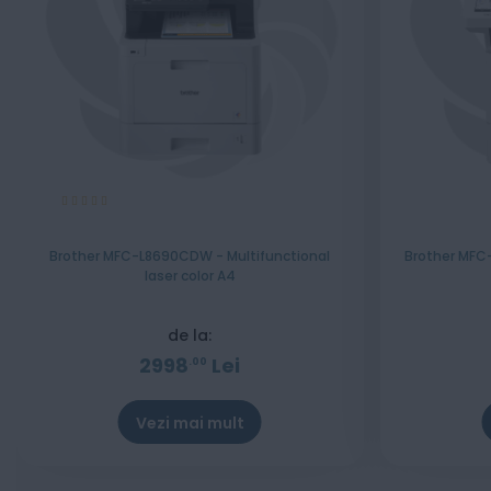
Evaluare:
100%
Brother MFC-L8690CDW - Multifunctional
Brother MFC-
laser color A4
de la:
2998
Lei
00
Vezi mai mult
Stoc epuizat