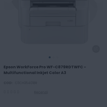
Epson WorkForce Pro WF-C879RDTWFC -
Multifunctional Inkjet Color A3
COD:
C11CH35401BR
Recenzii
0
100
% of