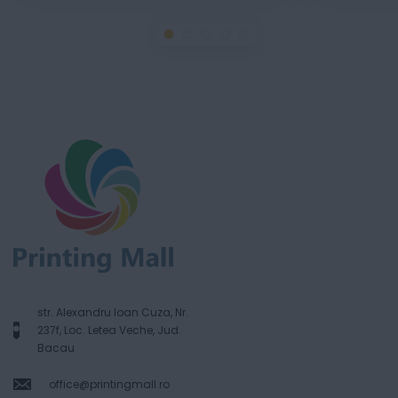
str. Alexandru Ioan Cuza, Nr.
237f, Loc. Letea Veche, Jud.
Bacau
office@printingmall.ro