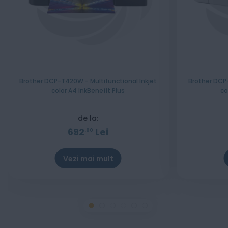
Brother DCP-T420W - Multifunctional Inkjet
Brother DCP-
color A4 InkBenefit Plus
co
de la:
692
Lei
00
Vezi mai mult