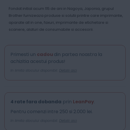
Fondat initial acum 115 de ani in Nagoya, Japonia, grupul
Brother furnizeaza produse si solutii printre care imprimante,
aparate all in one, faxuri, imprimante de etichetare si
scanere, alaturi de consumabile si accesorii.
Primesti un
cadou
din partea noastra la
achizitia acestui produs!
In limita stocului disponibil.
Detalii aici
4 rate fara dobanda
prin
LeanPay
.
Pentru comenzi intre 250 si 2.000 lei.
In limita stocului disponibil.
Detalii aici