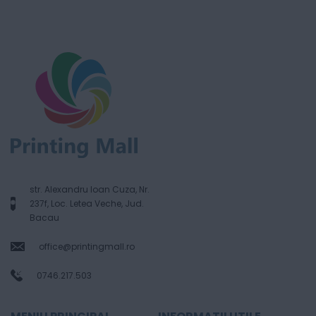
str. Alexandru Ioan Cuza, Nr.
237f, Loc. Letea Veche, Jud.
Bacau
office@printingmall.ro
0746.217.503