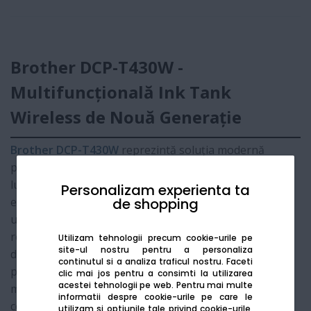
Brother DCP-T430W -
Multifuncțională Ink Tank
Wireless de Nouă Generație
Brother DCP-T430W
reprezintă soluția modernă
pentru imprimarea de volum mare, oferind o viteză de
lucru îmbunătățită și o fiabilitate crescută. Acest
Personalizam experienta ta
de shopping
echipament 3-în-1 (imprimare, copiere, scanare)
utilizează sistemul de rezervoare de cerneală
reîncărcabile pentru a oferi cel mai mic cost per pagină
Utilizam tehnologii precum cookie-urile pe
site-ul nostru pentru a personaliza
de pe piață. Datorită conectivității
Wireless
, este
continutul si a analiza traficul nostru. Faceti
partenerul ideal pentru utilizatorii casnici și birourile
clic mai jos pentru a consimti la utilizarea
acestei tehnologii pe web.
Pentru mai multe
mici care au nevoie de flexibilitate și performanță
informatii despre cookie-urile pe care le
constantă.
utilizam si optiunile tale privind cookie-urile,