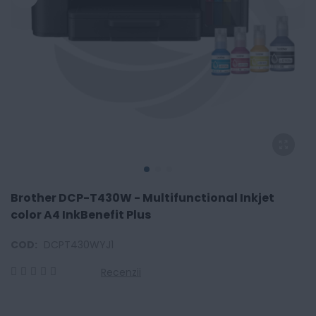
Brother DCP-T430W - Multifunctional Inkjet
color A4 InkBenefit Plus
COD:
DCPT430WYJ1
Recenzii
0
100
% of