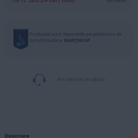
De la:
303.24
Lei / lună
Vezi detalii
Produsele sunt disponibile pe platforma de
achizitii publice
SEAP/SICAP
Am nevoie de ajutor
Descriere