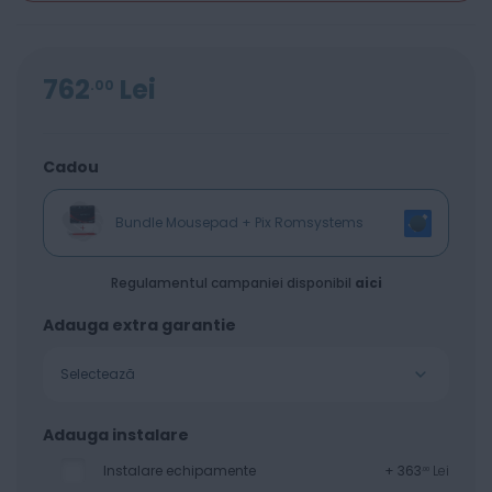
762
Lei
00
Cadou
Bundle Mousepad + Pix Romsystems
Regulamentul campaniei disponibil
aici
Adauga extra garantie
Selectează
Adauga instalare
Instalare echipamente
+
363
Lei
00