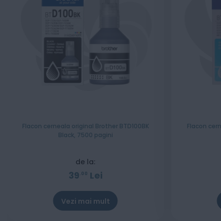
Flacon cerneala original Brother BTD100BK
Flacon cer
Black, 7500 pagini
de la:
39
Lei
00
Vezi mai mult