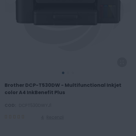
Brother DCP-T530DW - Multifunctional Inkjet
color A4 InkBenefit Plus
COD:
DCPT530DWYJ1
4
Recenzii
100
100
% of