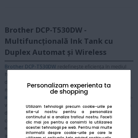
Brother DCP-T530DW -
Multifuncțională Ink Tank cu
Duplex Automat și Wireless
Brother DCP-T530DW
redefinește eficiența în mediul
home-office, fiind concepută pentru utilizatorii care
doresc performanță fără compromisuri. Această
Personalizam experienta ta
multifuncțională 3-în-1 se remarcă prin funcția de
de shopping
imprimare automată față-verso (Duplex)
, permițându-
vă să reduceți consumul de hârtie cu 50%. Cu un sistem
Utilizam tehnologii precum cookie-urile pe
site-ul nostru pentru a personaliza
de rezervoare de cerneală de mare capacitate și
continutul si a analiza traficul nostru. Faceti
conectivitate Wireless avansată, DCP-T530DW oferă o
clic mai jos pentru a consimti la utilizarea
acestei tehnologii pe web.
Pentru mai multe
experiență de utilizare fluidă și costuri de exploatare
informatii despre cookie-urile pe care le
incredibil de mici.
utilizam si optiunile tale privind cookie-urile,