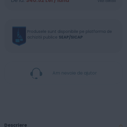
De la:
340.52
Lei / lună
Vezi detalii
Produsele sunt disponibile pe platforma de
achizitii publice
SEAP/SICAP
Am nevoie de ajutor
Descriere