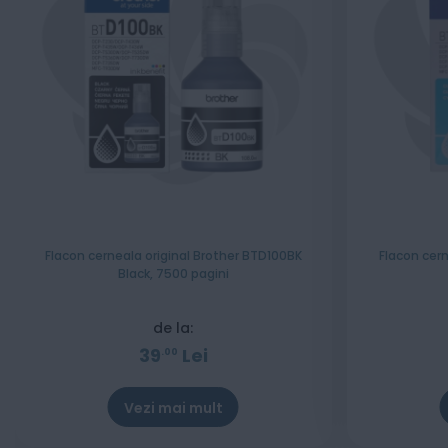
Flacon cerneala original Brother BTD100BK
Flacon cer
Black, 7500 pagini
de la:
39
Lei
00
Vezi mai mult