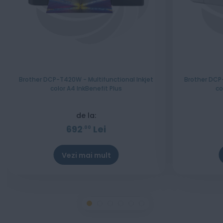
Brother DCP-T420W - Multifunctional Inkjet
Brother DCP-
color A4 InkBenefit Plus
co
de la:
692
Lei
00
Vezi mai mult