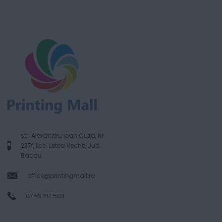
str. Alexandru Ioan Cuza, Nr.
237f, Loc. Letea Veche, Jud.
Bacau
office@printingmall.ro
0746.217.503