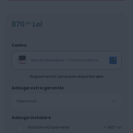
870
Lei
00
Cadou
Bundle Mousepad + Pix Romsystems
Regulamentul campaniei disponibil
aici
Adauga extra garantie
Selectează
Adauga instalare
Instalare echipamente
+
363
Lei
00