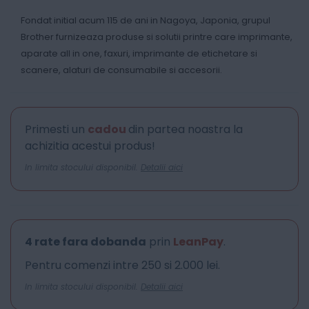
Fondat initial acum 115 de ani in Nagoya, Japonia, grupul
Brother furnizeaza produse si solutii printre care imprimante,
aparate all in one, faxuri, imprimante de etichetare si
scanere, alaturi de consumabile si accesorii.
Primesti un
cadou
din partea noastra la
achizitia acestui produs!
In limita stocului disponibil.
Detalii aici
4 rate fara dobanda
prin
LeanPay
.
Pentru comenzi intre 250 si 2.000 lei.
In limita stocului disponibil.
Detalii aici