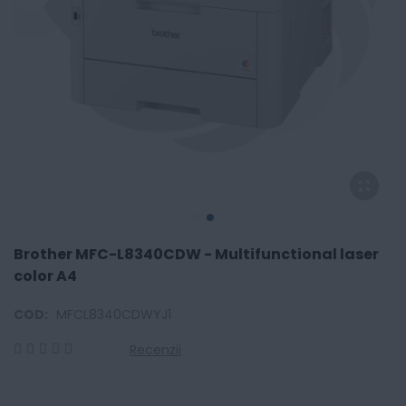
Brother MFC-L8340CDW - Multifunctional laser
color A4
COD:
MFCL8340CDWYJ1
Recenzii
0
100
% of