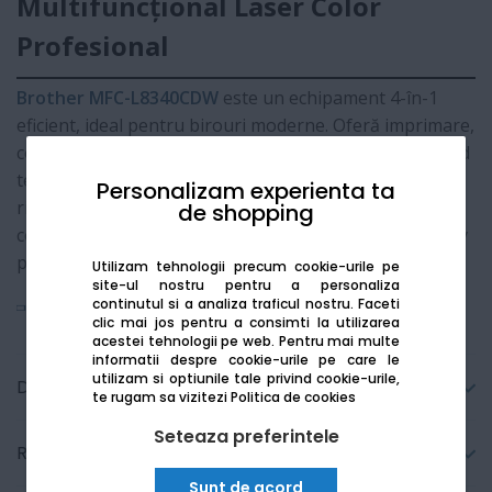
Multifuncțional Laser Color
Profesional
Brother MFC-L8340CDW
este un echipament 4-în-1
eficient, ideal pentru birouri moderne. Oferă imprimare,
copiere, scanare și fax la calitate profesională, utilizând
tehnologia digitală LED. Dispozitivul combină viteza
Personalizam experienta ta
ridicată cu o funcționare silențioasă, fiind dotat cu
de shopping
conectivitate Wireless de 5GHz și un ecran tactil intuitiv
pentru gestionarea rapidă a documentelor color.
Utilizam tehnologii precum cookie-urile pe
site-ul nostru pentru a personaliza
continutul si a analiza traficul nostru. Faceti
Vezi mai mult
clic mai jos pentru a consimti la utilizarea
acestei tehnologii pe web.
Pentru mai multe
informatii despre cookie-urile pe care le
utilizam si optiunile tale privind cookie-urile,
Detalii tehnice
te rugam sa vizitezi
Politica de cookies
Seteaza preferintele
Recenzii
Sunt de acord