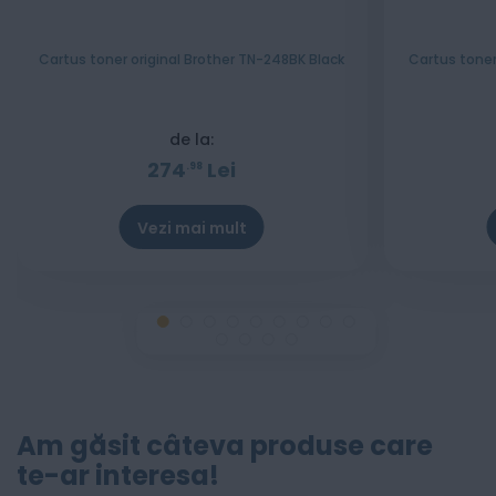
Cartus toner original Brother TN-248BK Black
Cartus toner
de la:
274
Lei
98
Vezi mai mult
Am găsit câteva produse care
te-ar interesa!