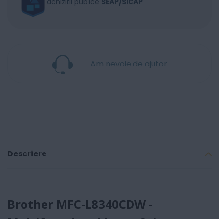
achizitii publice
SEAP/SICAP
Am nevoie de ajutor
Descriere
Brother MFC-L8340CDW -