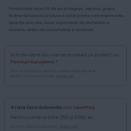
Fondat initial acum 115 de ani in Nagoya, Japonia, grupul
Brother furnizeaza produse si solutii printre care imprimante,
aparate all in one, faxuri, imprimante de etichetare si
scanere, alaturi de consumabile si accesorii.
Ai in derulare sau vrei sa accesezi un proiect cu
Fonduri Europene
?
Intra in contact cu echipa noastra dedicata si te
ajutam cu urmatorii pasi.
Detalii aici
4 rate fara dobanda
prin
LeanPay
.
Pentru comenzi intre 250 si 2.000 lei.
In limita stocului disponibil.
Detalii aici