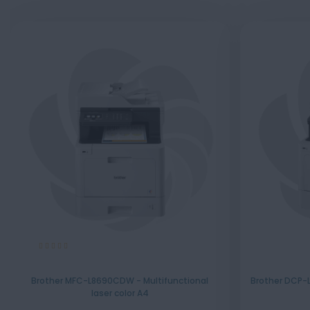
Evaluare:
100%
Brother MFC-L8690CDW - Multifunctional
Brother DCP-L
laser color A4