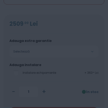
2509
Lei
00
Adauga extra garantie
Selectează
Adauga instalare
Instalare echipamente
+
363
Lei
00
-
+
în stoc