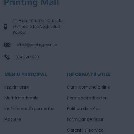
str. Alexandru Ioan Cuza, Nr.
237f, Loc. Letea Veche, Jud.
Bacau
office@printingmall.ro
0746.217.503
MENIU PRINCIPAL
INFORMATII UTILE
Imprimante
Cum comand online
Multifunctionale
Livrarea produselor
Inchiriere echipamente
Politica de retur
Plottere
Formular de retur
Garantii si service