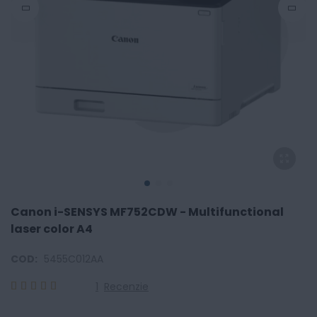
Canon i-SENSYS MF752CDW - Multifunctional
laser color A4
COD:
5455C012AA
1
Recenzie
100
100
% of