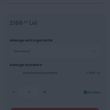
2166
Lei
00
Adauga extra garantie
Selectează
Adauga instalare
Instalare echipamente
+
363
Lei
00
-
+
în stoc