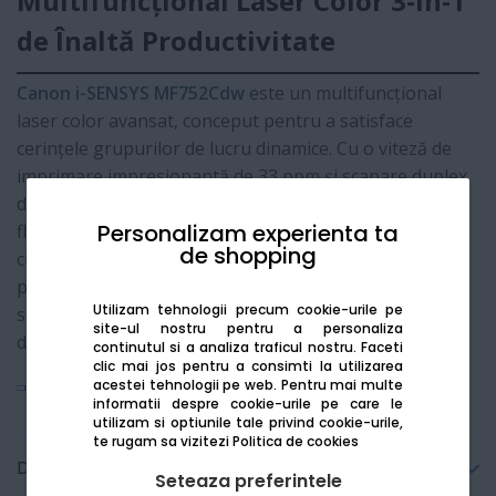
Multifuncțional Laser Color 3-în-1
de Înaltă Productivitate
Canon i-SENSYS MF752Cdw
este un multifuncțional
laser color avansat, conceput pentru a satisface
cerințele grupurilor de lucru dinamice. Cu o viteză de
imprimare impresionantă de 33 ppm și scanare duplex
dintr-o singură trecere, acest dispozitiv optimizează
Personalizam experienta ta
fluxurile de lucru zilnice. Integrarea nativă cu serviciile
de shopping
cloud și ecranul tactil color personalizabil de 12.7 cm
permit gestionarea rapidă a documentelor, în timp ce
Utilizam tehnologii precum cookie-urile pe
securitatea de nivel enterprise asigură protecția
site-ul nostru pentru a personaliza
datelor sensibile.
continutul si a analiza traficul nostru. Faceti
clic mai jos pentru a consimti la utilizarea
acestei tehnologii pe web.
Pentru mai multe
Vezi mai mult
informatii despre cookie-urile pe care le
utilizam si optiunile tale privind cookie-urile,
te rugam sa vizitezi
Politica de cookies
Detalii tehnice
Seteaza preferintele