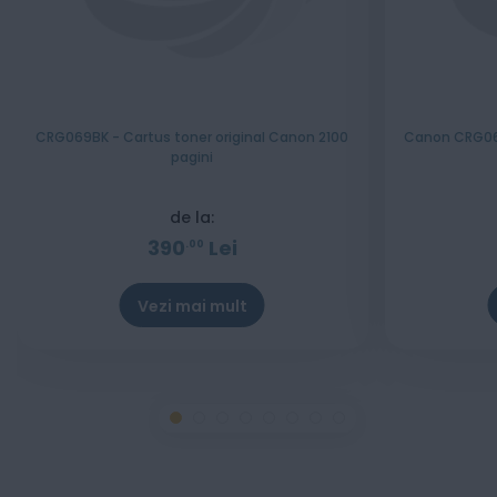
CRG069BK - Cartus toner original Canon 2100
Canon CRG069
pagini
de la:
390
Lei
00
Vezi mai mult
Stoc epuizat