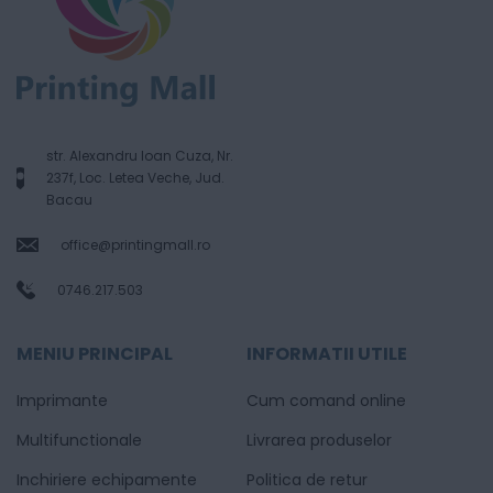
str. Alexandru Ioan Cuza, Nr.
237f, Loc. Letea Veche, Jud.
Bacau
office@printingmall.ro
0746.217.503
MENIU PRINCIPAL
INFORMATII UTILE
Imprimante
Cum comand online
Multifunctionale
Livrarea produselor
Inchiriere echipamente
Politica de retur