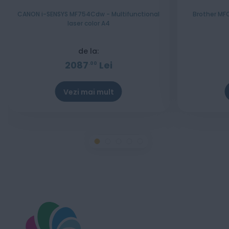
CANON i-SENSYS MF754Cdw - Multifunctional
Brother MF
laser color A4
de la:
2087
Lei
00
Vezi mai mult