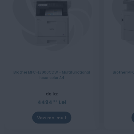
Brother MFC-L8900CDW - Multifunctional
Brother MF
laser color A4
de la:
4494
Lei
00
Vezi mai mult
Stoc epuizat