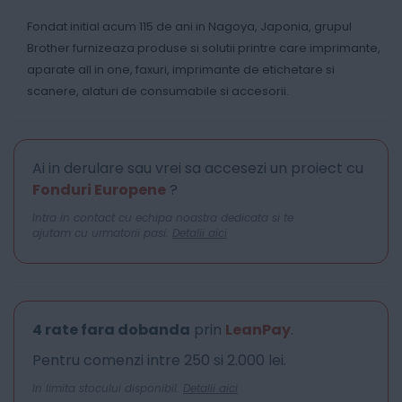
Fondat initial acum 115 de ani in Nagoya, Japonia, grupul
Brother furnizeaza produse si solutii printre care imprimante,
aparate all in one, faxuri, imprimante de etichetare si
scanere, alaturi de consumabile si accesorii.
Ai in derulare sau vrei sa accesezi un proiect cu
Fonduri Europene
?
Intra in contact cu echipa noastra dedicata si te
ajutam cu urmatorii pasi.
Detalii aici
4 rate fara dobanda
prin
LeanPay
.
Pentru comenzi intre 250 si 2.000 lei.
In limita stocului disponibil.
Detalii aici