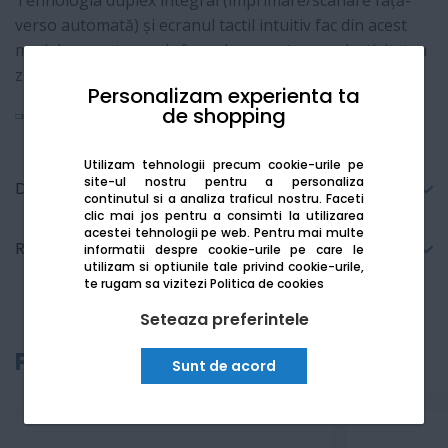
Tehnologia duplex integral (imprimare/scanare față-
verso automată) și ecranul tactil intuitiv fac din acest
model un partener de încredere pentru productivitatea
zilnică.
Personalizam experienta ta
de shopping
Vezi mai mult
Utilizam tehnologii precum cookie-urile pe
site-ul nostru pentru a personaliza
Detalii tehnice
continutul si a analiza traficul nostru. Faceti
clic mai jos pentru a consimti la utilizarea
acestei tehnologii pe web.
Pentru mai multe
Recenzii
informatii despre cookie-urile pe care le
utilizam si optiunile tale privind cookie-urile,
te rugam sa vizitezi
Politica de cookies
Seteaza preferintele
Produse recomandate
Sunt de acord