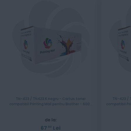
TN-423 / TN423 K negru - Cartus toner
TN-423 / 
compatibil Printing Mall pentru Brother - 6000
compatibil Pr
pagini
de la:
67
Lei
80