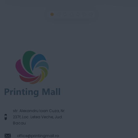
str. Alexandru Ioan Cuza, Nr.
237f, Loc. Letea Veche, Jud.
Bacau
office@printingmall.ro