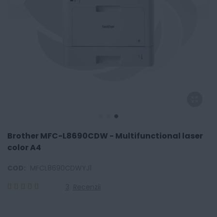
Brother MFC-L8690CDW - Multifunctional laser
color A4
COD:
MFCL8690CDWYJ1
3
Recenzii
100
100
% of