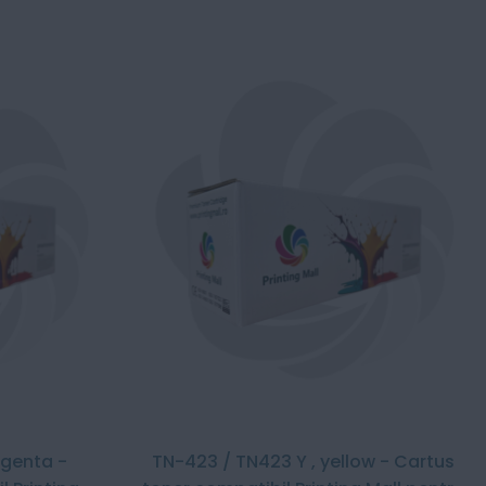
genta -
TN-423 / TN423 Y , yellow - Cartus