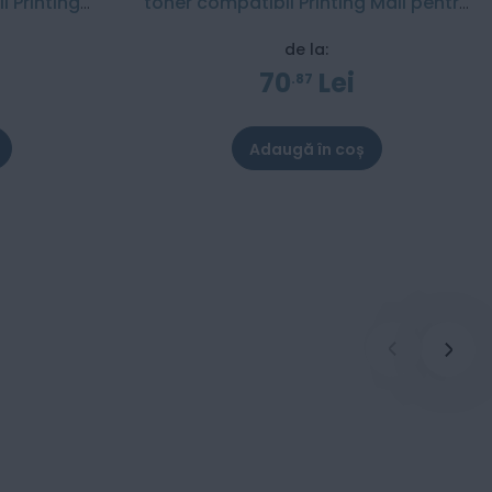
 Printing
toner compatibil Printing Mall pentru
000 pagini
Brother - 4000 pagini
de la:
70
Lei
87
Adaugă în coș