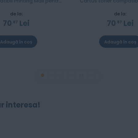
tibil Printing Mall pentru
Cartus toner compatibil
her – 4000 pagini
Mall pentru Brother - 4
de la:
de la:
70
Lei
70
Lei
87
87
Adaugă în coș
Adaugă în coș
r interesa!