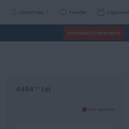
Contul meu
Favorite
Coșul meu
Inchiriere Echipamente
4494
Lei
00
Stoc epuizat