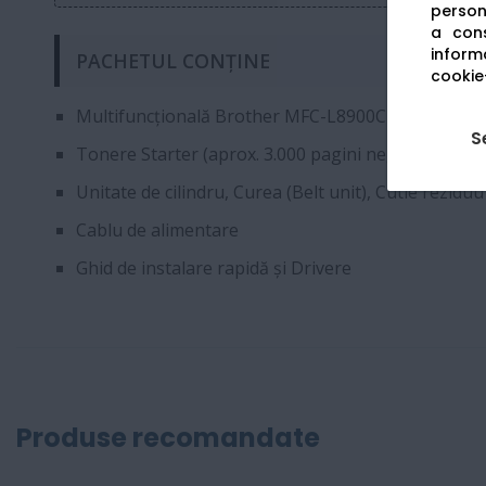
persona
a cons
informa
PACHETUL CONȚINE
cookie-
Multifuncțională Brother MFC-L8900CDW
S
Tonere Starter (aprox. 3.000 pagini negru / 1.800 p
Unitate de cilindru, Curea (Belt unit), Cutie rezidu
Cablu de alimentare
Ghid de instalare rapidă și Drivere
Produse recomandate