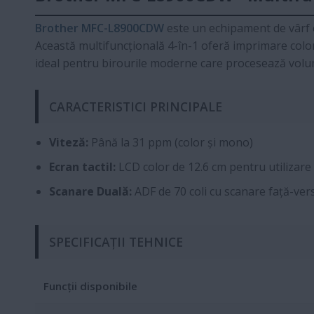
Brother MFC-L8900CDW
este un echipament de vârf c
Această multifuncțională 4-în-1 oferă imprimare color d
ideal pentru birourile moderne care procesează vol
CARACTERISTICI PRINCIPALE
Viteză:
Până la 31 ppm (color și mono)
Ecran tactil:
LCD color de 12.6 cm pentru utilizare 
Scanare Duală:
ADF de 70 coli cu scanare față-ve
SPECIFICAȚII TEHNICE
Funcții disponibile