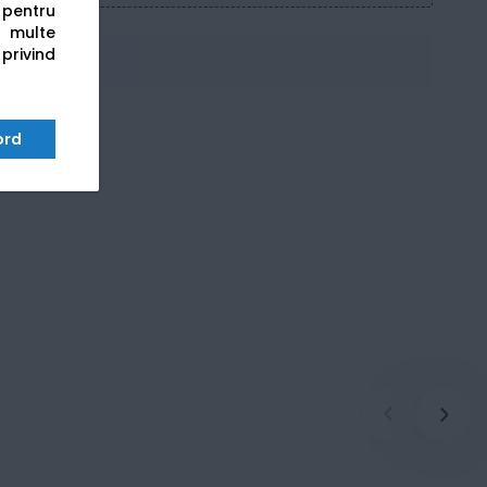
s pentru
 multe
 privind
ord