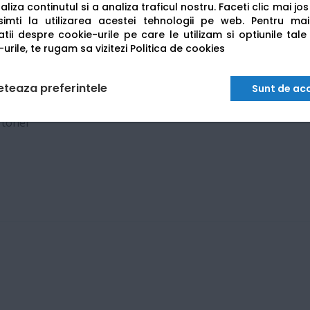
liza continutul si a analiza traficul nostru. Faceti clic mai jo
imti la utilizarea acestei tehnologii pe web.
Pentru mai
tii despre cookie-urile pe care le utilizam si optiunile tale
urile, te rugam sa vizitezi
Politica de cookies
eteaza preferintele
Sunt de ac
agini color)
u toner