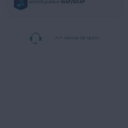
achizitii publice
SEAP/SICAP
Am nevoie de ajutor