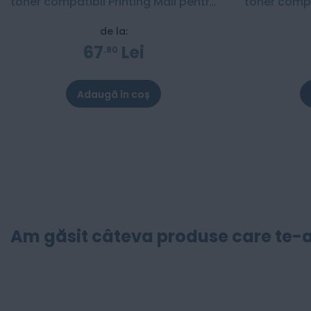
toner compatibil Printing Mall pentru
toner compa
Brother - 6000 pagini
Brot
de la:
67
Lei
80
Adaugă în coș
Am găsit câteva produse care te-a