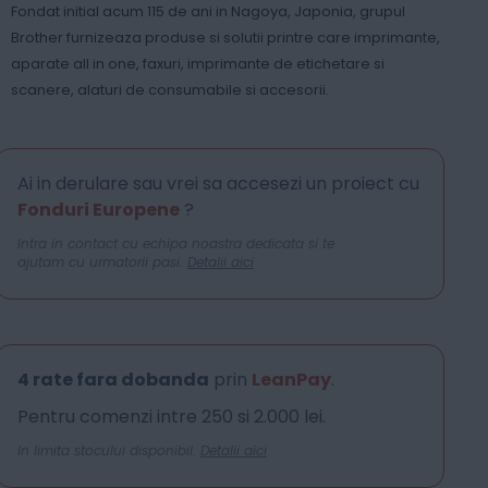
Fondat initial acum 115 de ani in Nagoya, Japonia, grupul
Brother furnizeaza produse si solutii printre care imprimante,
aparate all in one, faxuri, imprimante de etichetare si
scanere, alaturi de consumabile si accesorii.
Ai in derulare sau vrei sa accesezi un proiect cu
Fonduri Europene
?
Intra in contact cu echipa noastra dedicata si te
ajutam cu urmatorii pasi.
Detalii aici
4 rate fara dobanda
prin
LeanPay
.
Pentru comenzi intre 250 si 2.000 lei.
In limita stocului disponibil.
Detalii aici