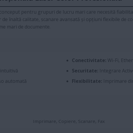
onceput pentru grupuri de lucru mari care necesită fiabilitat
e înaltă calitate, scanare avansată și opțiuni flexibile de co
ume mari de documente.
Conectivitate:
Wi-Fi, Ether
intuitivă
Securitate:
Integrare Active
rso automată
Flexibilitate:
Imprimare dir
Imprimare, Copiere, Scanare, Fax