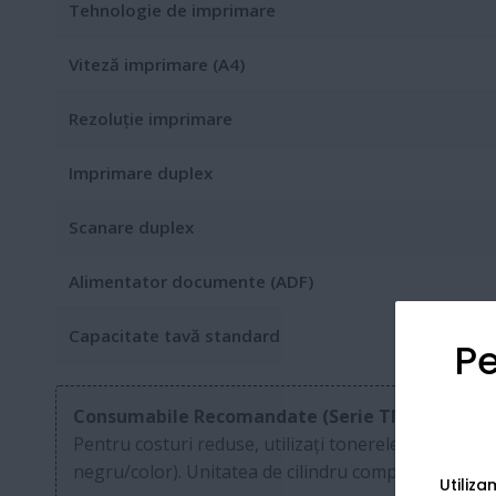
Tehnologie de imprimare
Viteză imprimare (A4)
Rezoluție imprimare
Imprimare duplex
Scanare duplex
Alimentator documente (ADF)
Capacitate tavă standard
Pe
Consumabile Recomandate (Serie TN-421 / TN-4
Pentru costuri reduse, utilizați tonerele de mare c
negru/color). Unitatea de cilindru compatibilă este
Utiliz