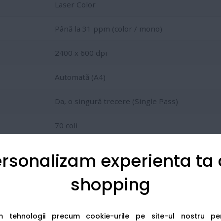
Laser Color
Până la 31 ppm (color / mono)
2400 x 600 dpi
Automată (A4)
Da, o singură trecere (Single Pass)
70 coli
250 coli + tavă multifuncțională 50 coli
rsonalizam experienta ta
shopping
23 / TN-426):
apacitate
TN-423
(6.500 pagini negru, 4.000 pagini color) sa
DR-421CL
(aprox. 30.000 pagini).
am tehnologii precum cookie-urile pe site-ul nostru p