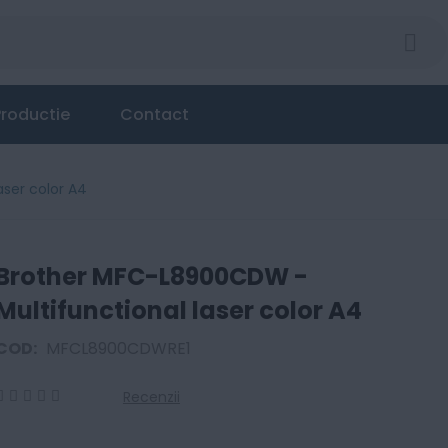
roductie
Contact
ser color A4
Brother MFC-L8900CDW -
Multifunctional laser color A4
COD:
MFCL8900CDWRE1
Recenzii
0
100
% of