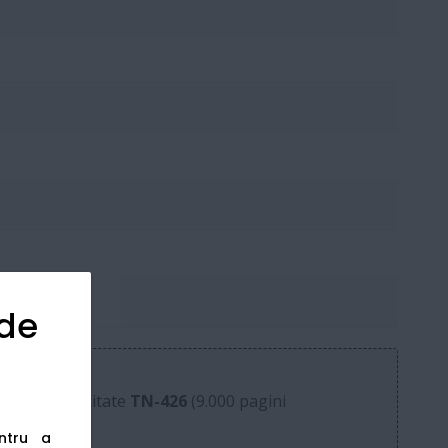
 de
u super-capacitate
TN-426
(9.000 pagini
entru a