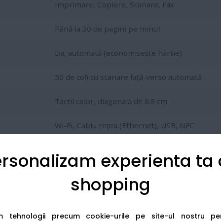
Imprimare, Copiere, Scanare, Fax
Până la 30 de pagini pe minut
Da, automată (economisește hârtie)
50 de coli cu scanare față-verso automată
Tactil color, diagonală de 8.8 cm
Wi-Fi, Cablu rețea (Ethernet), USB, NFC
rsonalizam experienta ta
osi tonerele de mare capacitate
TN248XL
. Acestea îți permit
shopping
am tehnologii precum cookie-urile pe site-ul nostru p