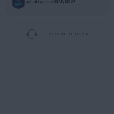
achizitii publice
SEAP/SICAP
Am nevoie de ajutor