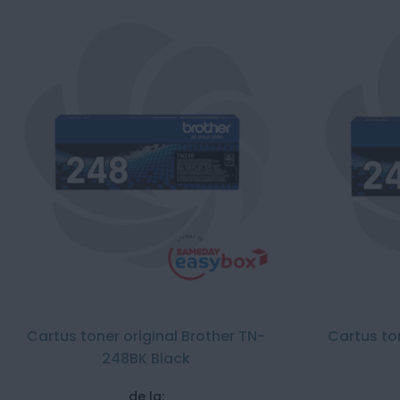
Cartus toner original Brother TN-
Cartus to
248BK Black
de la: