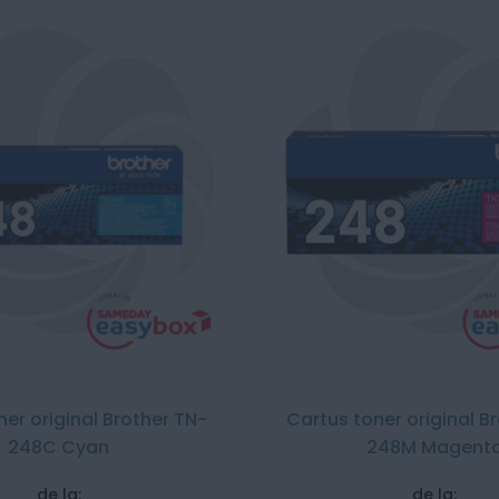
ner original Brother TN-
Cartus toner original B
248C Cyan
248M Magent
de la:
de la: