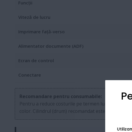
Funcții
Viteză de lucru
Imprimare față-verso
Alimentator documente (ADF)
Ecran de control
Conectare
Pe
Recomandare pentru consumabile:
Pentru a reduce costurile pe termen lung, poți fol
color. Cilindrul (drum) recomandat este
DR248CL
.
Utiliz