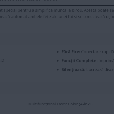
 special pentru a simplifica munca la birou. Acesta poate să 
anează automat ambele fețe ale unei foi și se conectează ușor l
Fără Fire:
Conectare rapidă
ată
Funcții Complete:
Imprimă,
Silențioasă:
Lucrează discr
Multifuncțional Laser Color (4-în-1)