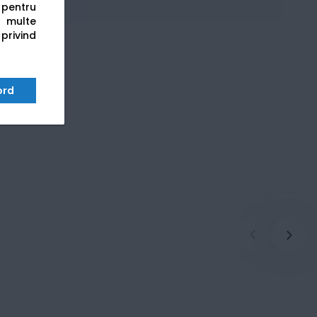
s pentru
 multe
 privind
ord