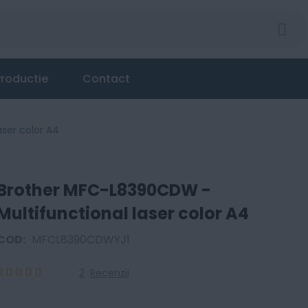
roductie
Contact
ser color A4
Brother MFC-L8390CDW -
Multifunctional laser color A4
COD:
MFCL8390CDWYJ1
2
Recenzii
100
100
% of