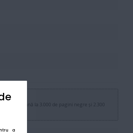
 de
 să imprimi până la 3.000 de pagini negre și 2.300
entru a