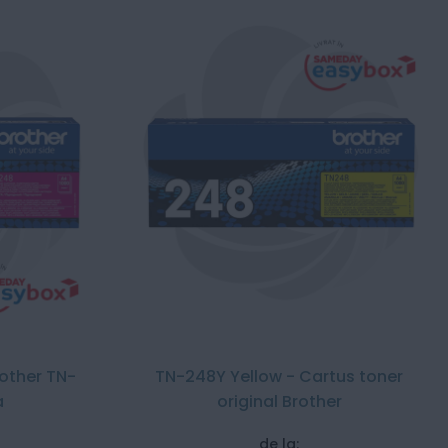
rother TN-
TN-248Y Yellow - Cartus toner
a
original Brother
de la: