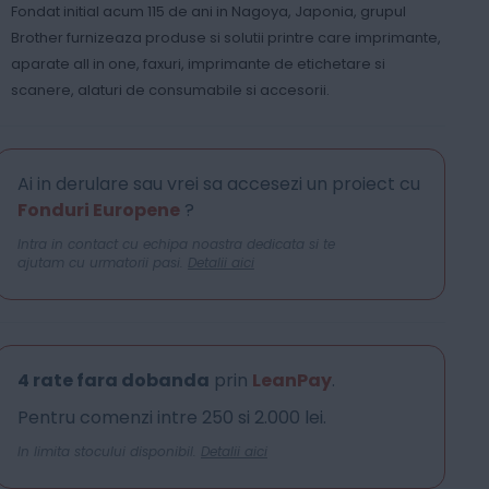
Fondat initial acum 115 de ani in Nagoya, Japonia, grupul
Brother furnizeaza produse si solutii printre care imprimante,
aparate all in one, faxuri, imprimante de etichetare si
scanere, alaturi de consumabile si accesorii.
Ai in derulare sau vrei sa accesezi un proiect cu
Fonduri Europene
?
Intra in contact cu echipa noastra dedicata si te
ajutam cu urmatorii pasi.
Detalii aici
4 rate fara dobanda
prin
LeanPay
.
Pentru comenzi intre 250 si 2.000 lei.
In limita stocului disponibil.
Detalii aici