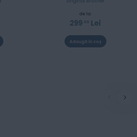
a
original Brother
de la:
299
Lei
00
Adaugă în coș