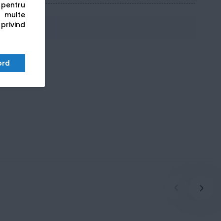
s pentru
 multe
 privind
ord