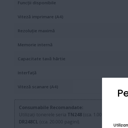
Funcții disponibile
Viteză imprimare (A4)
Rezoluție maximă
Memorie internă
Capacitate tavă hârtie
Interfață
Viteză scanare (A4)
Pe
Consumabile Recomandate:
Utilizați tonerele seria
TN248
(cca. 1.000 pagini) s
DR248CL
(cca. 20.000 pagini).
Utiliz