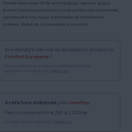
Fondat initial acum 115 de ani in Nagoya, Japonia, grupul
Brother furnizeaza produse si solutii printre care imprimante,
aparate all in one, faxuri, imprimante de etichetare si
scanere, alaturi de consumabile si accesorii.
Ai in derulare sau vrei sa accesezi un proiect cu
Fonduri Europene
?
Intra in contact cu echipa noastra dedicata si te
ajutam cu urmatorii pasi.
Detalii aici
4 rate fara dobanda
prin
LeanPay
.
Pentru comenzi intre 250 si 2.000 lei.
In limita stocului disponibil.
Detalii aici