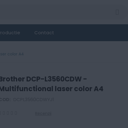
roductie
Contact
ser color A4
Brother DCP-L3560CDW -
Multifunctional laser color A4
COD:
DCPL3560CDWYJ1
Recenzii
0
100
% of