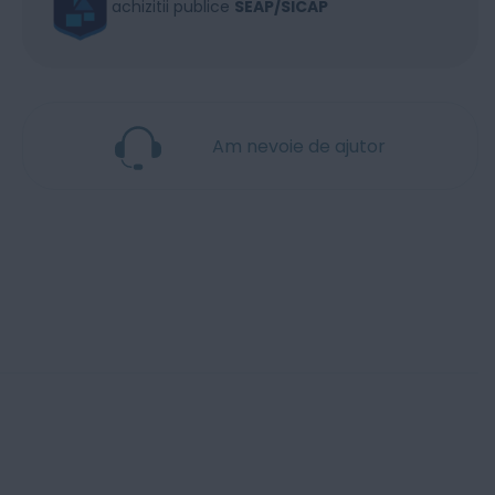
achizitii publice
SEAP/SICAP
Am nevoie de ajutor