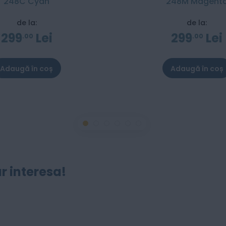
248C Cyan
248M Magent
de la:
de la:
299
Lei
299
Lei
00
00
Adaugă în coș
Adaugă în coș
r interesa!