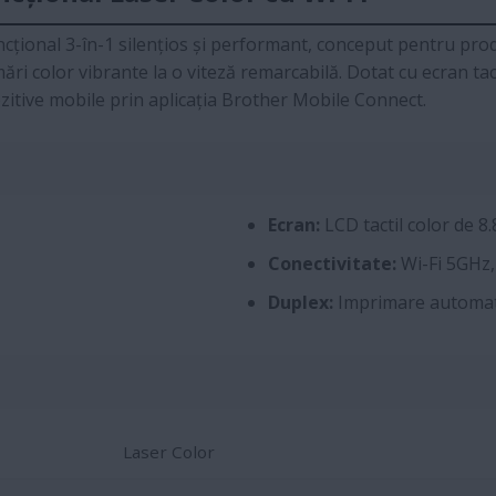
ional 3-în-1 silențios și performant, conceput pentru produc
ări color vibrante la o viteză remarcabilă. Dotat cu ecran tac
ozitive mobile prin aplicația Brother Mobile Connect.
Ecran:
LCD tactil color de 8
Conectivitate:
Wi-Fi 5GHz,
Duplex:
Imprimare automat
Laser Color