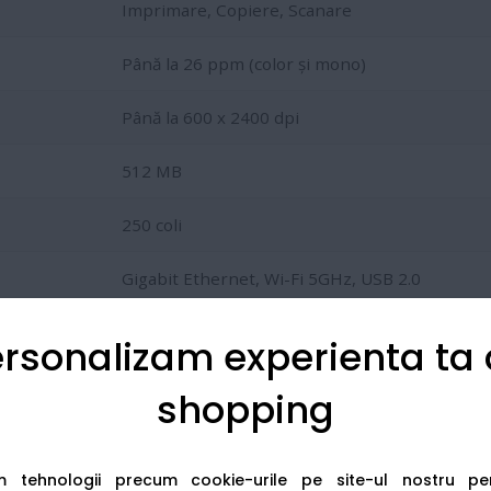
Imprimare, Copiere, Scanare
Până la 26 ppm (color și mono)
Până la 600 x 2400 dpi
512 MB
250 coli
Gigabit Ethernet, Wi-Fi 5GHz, USB 2.0
27 ipm (Alb-Negru) / 21 ipm (Color)
rsonalizam experienta ta
shopping
au
TN248XL
(capacitate mare: 3.000 pagini Negru / 2.300 pagin
am tehnologii precum cookie-urile pe site-ul nostru p