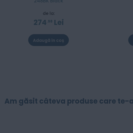
248BK Black
de la:
274
Lei
98
Adaugă în coș
Am găsit câteva produse care te-a