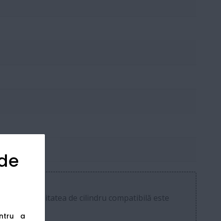
 de
i Color). Unitatea de cilindru compatibilă este
entru a