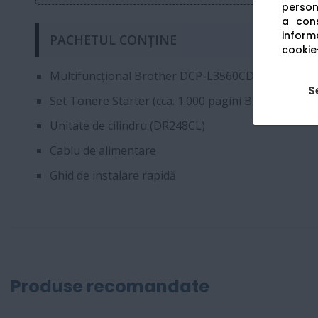
persona
a cons
informa
PACHETUL CONȚINE
cookie-
Multifuncțional Brother DCP-L3560CDW
S
Set Tonere Starter (cca. 1.000 pagini BK/CMY)
Unitate de cilindru (DR248CL)
Cablu de alimentare
Ghid de instalare rapidă
Produse recomandate