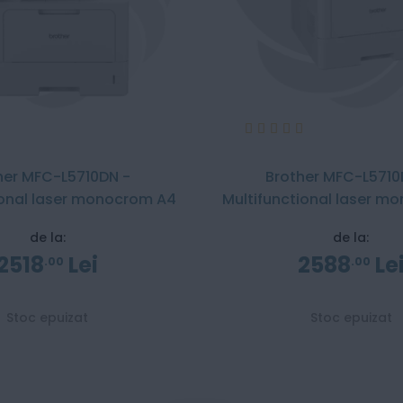
Evaluare:
100%
her MFC-L5710DN -
Brother MFC-L571
ional laser monocrom A4
Multifunctional laser m
de la:
de la:
2518
Lei
2588
Le
00
00
Stoc epuizat
Stoc epuizat