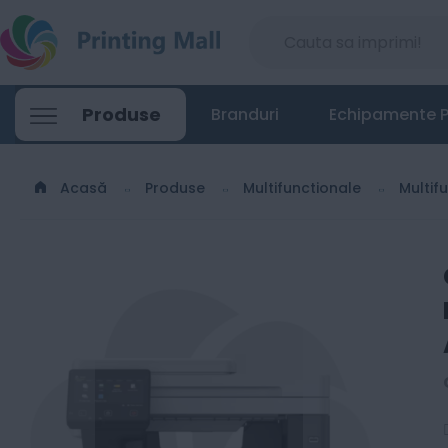
Canon i-SENSYS X1440i - Multifunctiona
Produse
Branduri
Echipamente P
3300
Lei
00
Acasă
Produse
Multifunctionale
Multif