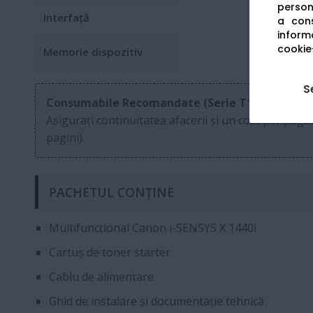
persona
Interfață
a cons
informa
cookie-
Memorie dispozitiv
S
Consumabile Recomandate (Serie T13):
Asigurați continuitatea afacerii și un cost per pagi
pagini).
PACHETUL CONȚINE
Multifuncțional Canon i-SENSYS X 1440i
Cartuș de toner starter
Cablu de alimentare
Ghid de instalare și documentație tehnică