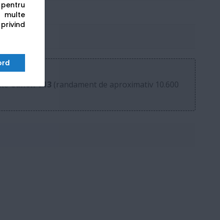
s pentru
i-Fi Direct
 multe
 privind
ord
ate
Canon T13
(randament de aproximativ 10.600