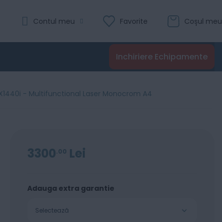
Evaluare:
Contul meu
Favorite
Coșul meu
0
100
% of
Recenzii
Inchiriere Echipamente
Adaugă în coș
X1440i - Multifunctional Laser Monocrom A4
3300
Lei
00
Adauga extra garantie
Selectează