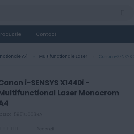
l Laser Monocrom A4
roductie
Contact
unctionale A4
Multifunctionale Laser
Canon i-SENSYS 
Canon i-SENSYS X1440i -
Multifunctional Laser Monocrom
A4
COD:
5951C003BA
Recenzii
0
100
% of