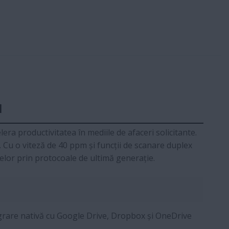
1
a productivitatea în mediile de afaceri solicitante.
. Cu o viteză de 40 ppm și funcții de scanare duplex
elor prin protocoale de ultimă generație.
rare nativă cu Google Drive, Dropbox și OneDrive