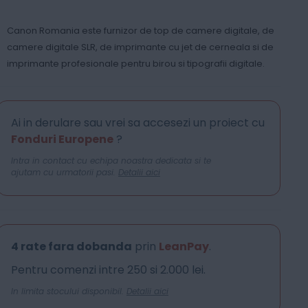
Canon Romania este furnizor de top de camere digitale, de
camere digitale SLR, de imprimante cu jet de cerneala si de
imprimante profesionale pentru birou si tipografii digitale.
Ai in derulare sau vrei sa accesezi un proiect cu
Fonduri Europene
?
Intra in contact cu echipa noastra dedicata si te
ajutam cu urmatorii pasi.
Detalii aici
4 rate fara dobanda
prin
LeanPay
.
Pentru comenzi intre 250 si 2.000 lei.
In limita stocului disponibil.
Detalii aici