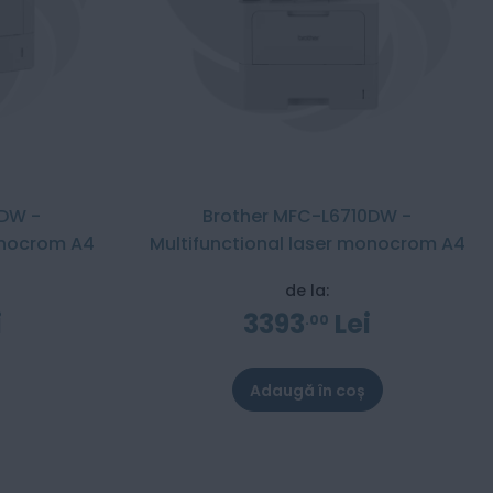
0DW -
Brother MFC-L6710DW -
onocrom A4
Multifunctional laser monocrom A4
de la:
i
3393
Lei
00
Adaugă în coș