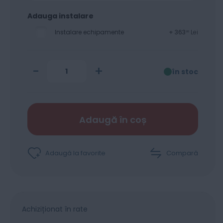
Adauga instalare
Instalare echipamente
+
363
Lei
00
-
+
în stoc
Adaugă în coș
Adaugă la favorite
Compară
Achiziționat în rate