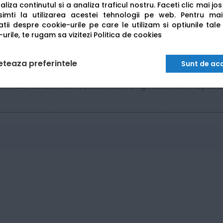
liza continutul si a analiza traficul nostru. Faceti clic mai jo
USB 2.0 High-Speed, Gigabit Ethernet, Wi-Fi, W
imti la utilizarea acestei tehnologii pe web.
Pentru mai
tii despre cookie-urile pe care le utilizam si optiunile tale
urile, te rugam sa vizitezi
Politica de cookies
1 GB RAM
eteaza preferintele
Sunt de ac
nă redus utilizând cartușul de toner original de mare capacit