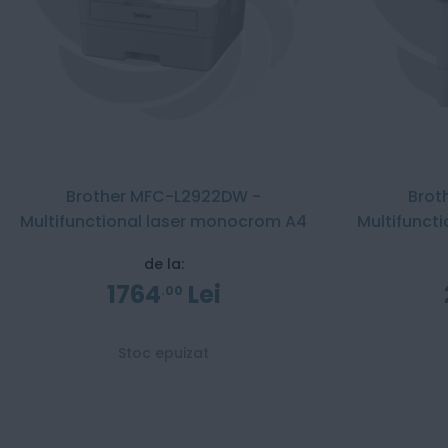
Brother MFC-L2922DW -
Brot
Multifunctional laser monocrom A4
Multifunct
de la:
1764
Lei
00
Stoc epuizat