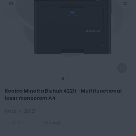
Konica Minolta Bizhub 4221i - Multifunctional
laser monocrom A4
COD:
AF28021
Recenzii
0
100
% of