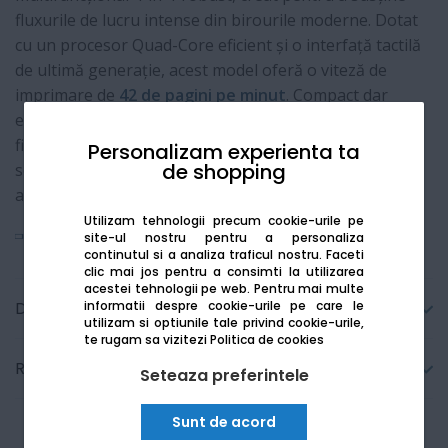
fluxurile de lucru intense din birourile moderne. Dotat
cu un procesor Quad-Core eficient și o interfață tactilă
de ultimă generație, acest model oferă o viteză de
imprimare de
42 de pagini pe minut
. Compact dar
extrem de performant, Bizhub 4221i combină
fiabilitatea laser cu funcții avansate de scanare și
Personalizam experienta ta
de shopping
securitate, fiind soluția ideală pentru digitalizarea
afacerii dumneavoastră.
Utilizam tehnologii precum cookie-urile pe
Vezi mai mult
site-ul nostru pentru a personaliza
continutul si a analiza traficul nostru. Faceti
clic mai jos pentru a consimti la utilizarea
acestei tehnologii pe web.
Pentru mai multe
informatii despre cookie-urile pe care le
Detalii tehnice
utilizam si optiunile tale privind cookie-urile,
te rugam sa vizitezi
Politica de cookies
Recenzii
Seteaza preferintele
Sunt de acord