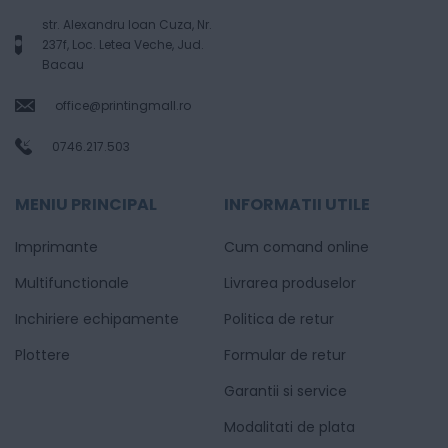
str. Alexandru Ioan Cuza, Nr.
237f, Loc. Letea Veche, Jud.
Bacau
office@printingmall.ro
0746.217.503
MENIU PRINCIPAL
INFORMATII UTILE
Imprimante
Cum comand online
Multifunctionale
Livrarea produselor
Inchiriere echipamente
Politica de retur
Plottere
Formular de retur
Garantii si service
Modalitati de plata