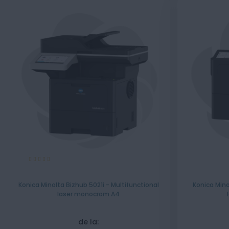
Evaluare:
100%
Konica Minolta Bizhub 5021i - Multifunctional
Konica Mino
laser monocrom A4
de la: