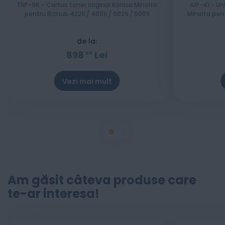
TNP-96 - Cartus toner original Konica Minolta
IUP-41 - Un
pentru Bizhub 4221i / 4001i / 5021i / 5001i
Minolta pent
de la:
898
Lei
00
Vezi mai mult
Am găsit câteva produse care
te-ar interesa!