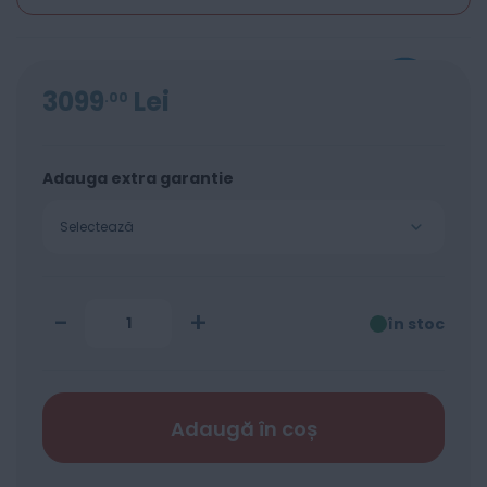
3099
Lei
00
Adauga extra garantie
Selectează
-
+
în stoc
Adaugă în coș