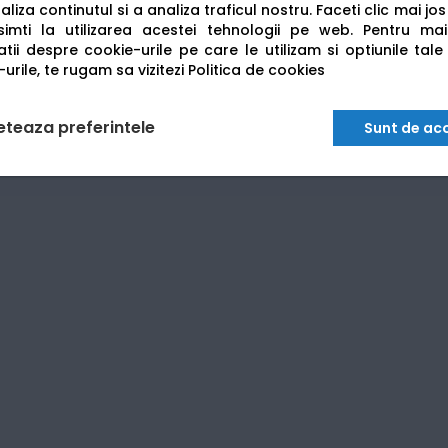
liza continutul si a analiza traficul nostru. Faceti clic mai jo
imti la utilizarea acestei tehnologii pe web.
Pentru mai
blocare a hârtiei în timpul scanării duplex este redus la mini
tii despre cookie-urile pe care le utilizam si optiunile tale
un scaner de mare viteză, ideal pentru
arhivarea rapidă a 
urile, te rugam sa vizitezi
Politica de cookies
eteaza preferintele
Sunt de ac