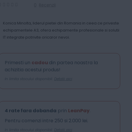
0
Recenzii
0
100
% of
Konica Minolta, liderul pietei din Romania in ceea ce priveste
echipamentele A3, ofera echipamente profesionale si solutii
IT integrate potrivite oricaror nevoi.
Primesti un
cadou
din partea noastra la
achizitia acestui produs!
In limita stocului disponibil.
Detalii aici
4 rate fara dobanda
prin
LeanPay
.
Pentru comenzi intre 250 si 2.000 lei.
In limita stocului disponibil.
Detalii aici