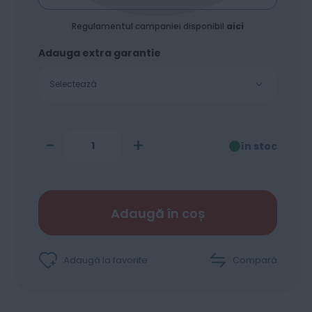
Regulamentul campaniei disponibil
aici
Adauga extra garantie
Selectează
-
+
în stoc
Adaugă în coș
Adaugă la favorite
Compară