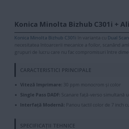
Konica Minolta Bizhub C301i + A
Konica Minolta Bizhub C301i
în varianta cu
Dual Scan
necesitatea întoarcerii mecanice a foilor, scanând a
grupuri de lucru care nu fac compromisuri între dimen
CARACTERISTICI PRINCIPALE
Viteză Imprimare:
30 ppm monocrom și color
Single Pass DADF:
Scanare față-verso simultană u
Interfață Modernă:
Panou tactil color de 7 inch c
SPECIFICAȚII TEHNICE