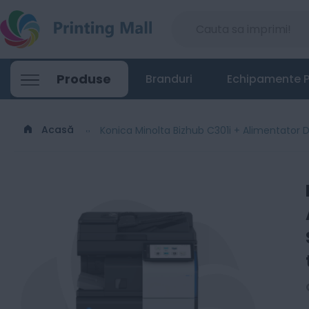
Konica Minolta Bizhub C301i + Alimentato
Produse
Branduri
Echipamente P
26399
Lei
01
Acasă
Konica Minolta Bizhub C301i + Alimentator 