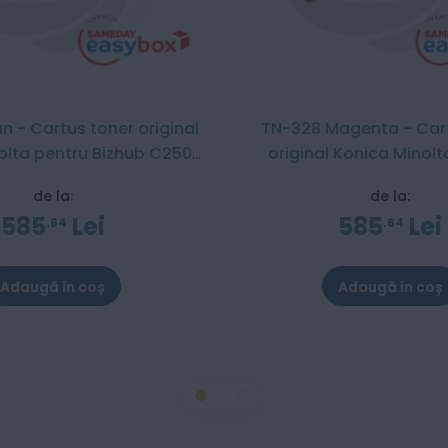
 - Cartus toner original
TN-328 Magenta - Car
olta pentru Bizhub C250i
original Konica Minolt
300i / C360i / C251i / C301i / C361i
Bizhub C250i / C300i / C360i / C251i
de la:
de la:
/ C301i / C361i
585
Lei
585
Lei
64
64
Adaugă în coș
Adaugă în coș