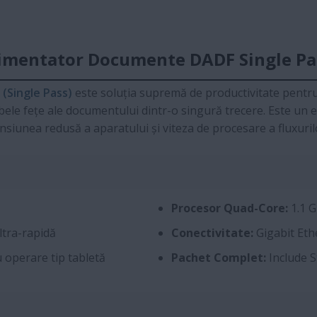
limentator Documente DADF Single Pas
 (Single Pass)
este soluția supremă de productivitate pentru
mbele fețe ale documentului dintr-o singură trecere. Este un
siunea redusă a aparatului și viteza de procesare a fluxuril
Procesor Quad-Core:
1.1 G
ltra-rapidă
Conectivitate:
Gigabit Ethe
u operare tip tabletă
Pachet Complet:
Include S