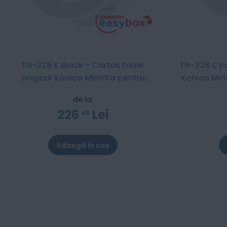
TN-328 K Black - Cartus toner
TN-328 Cyan
original Konica Minolta pentru
Konica Min
Bizhub C250i / C300i / C360i / C251i
/ C
de la:
/ C301i / C361i
226
Lei
48
Adaugă în coș