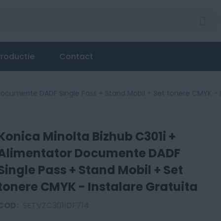
r Documente DADF Single Pass + Stand Mobil + Set to
roductie
Contact
Documente DADF Single Pass + Stand Mobil + Set tonere CMYK - I
Konica Minolta Bizhub C301i +
Alimentator Documente DADF
Single Pass + Stand Mobil + Set
tonere CMYK - Instalare Gratuita
COD:
SETVZC301IDF714