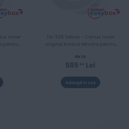
tus toner
TN-328 Yellow - Cartus toner
a pentru
original Konica Minolta pentru
Bizhub C250i / C300i / C360i / C251i
de la:
/ C301i / C361i
585
Lei
64
Adaugă în coș