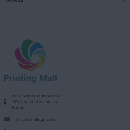
Recenzii
str. Alexandru Ioan Cuza, Nr.
237f, Loc. Letea Veche, Jud.
Bacau
office@printingmall.ro