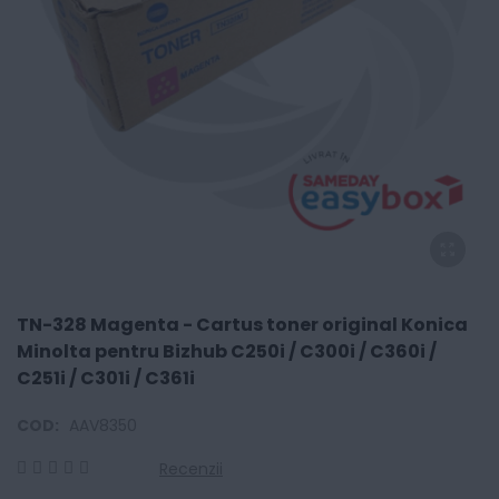
TN-328 Magenta - Cartus toner original Konica
Minolta pentru Bizhub C250i / C300i / C360i /
C251i / C301i / C361i
COD:
AAV8350
Recenzii
0
100
% of