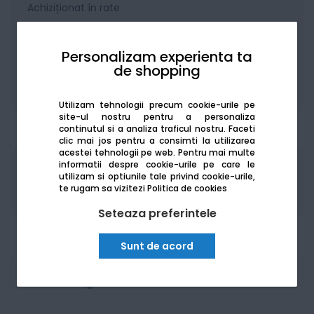
Achiziționat în rate
Personalizam experienta ta
de shopping
De la:
241.12
Lei / lună
Vezi detalii
Utilizam tehnologii precum cookie-urile pe
site-ul nostru pentru a personaliza
continutul si a analiza traficul nostru. Faceti
clic mai jos pentru a consimti la utilizarea
acestei tehnologii pe web.
Pentru mai multe
informatii despre cookie-urile pe care le
Produsele sunt disponibile pe platforma de
utilizam si optiunile tale privind cookie-urile,
achizitii publice
SEAP/SICAP
te rugam sa vizitezi
Politica de cookies
Seteaza preferintele
Sunt de acord
Am nevoie de ajutor