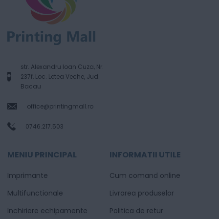
str. Alexandru Ioan Cuza, Nr.
237f, Loc. Letea Veche, Jud.
Bacau
office@printingmall.ro
0746.217.503
MENIU PRINCIPAL
INFORMATII UTILE
Imprimante
Cum comand online
Multifunctionale
Livrarea produselor
Inchiriere echipamente
Politica de retur