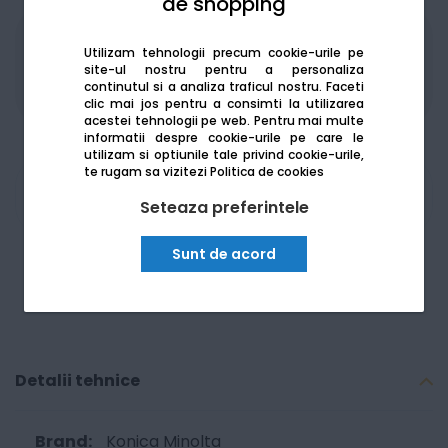
de shopping
Produsele sunt disponibile pe platforma de
Utilizam tehnologii precum cookie-urile pe
achizitii publice
SEAP/SICAP
site-ul nostru pentru a personaliza
continutul si a analiza traficul nostru. Faceti
clic mai jos pentru a consimti la utilizarea
acestei tehnologii pe web.
Pentru mai multe
informatii despre cookie-urile pe care le
utilizam si optiunile tale privind cookie-urile,
te rugam sa vizitezi
Politica de cookies
Am nevoie de ajutor
Seteaza preferintele
Sunt de acord
Detalii tehnice
Konica Minolta