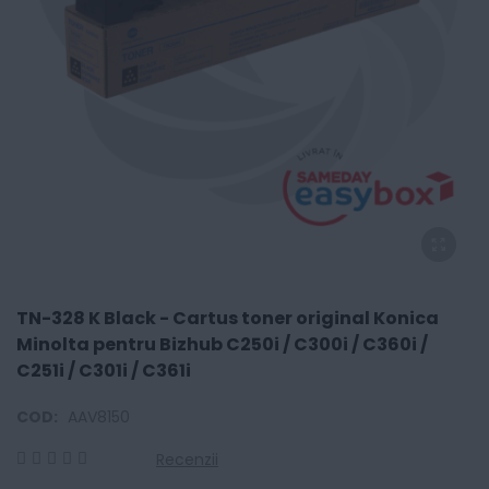
TN-328 K Black - Cartus toner original Konica
Minolta pentru Bizhub C250i / C300i / C360i /
C251i / C301i / C361i
COD:
AAV8150
Recenzii
0
100
% of