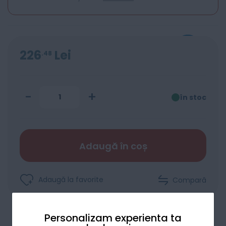
226
Lei
48
-
+
în stoc
Adaugă în coș
Adaugă la favorite
Compară
Personalizam experienta ta