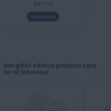
517
Lei
00
Vezi mai mult
Am găsit câteva produse care
te-ar interesa!