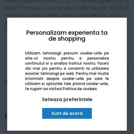
remarcabilă de 43 ppm. Dotat cu scanare duplex dintr-o
singură trecere și un ecran tactil color intuitiv, iR1643i II
reprezintă soluția ideală pentru afacerile care caută
performanța gamei imageRUNNER într-un format
compact de birou.
Personalizam experienta ta
de shopping
Vezi mai mult
Utilizam tehnologii precum cookie-urile pe
site-ul nostru pentru a personaliza
continutul si a analiza traficul nostru. Faceti
Detalii tehnice
clic mai jos pentru a consimti la utilizarea
acestei tehnologii pe web.
Pentru mai multe
informatii despre cookie-urile pe care le
Recenzii
utilizam si optiunile tale privind cookie-urile,
te rugam sa vizitezi
Politica de cookies
Seteaza preferintele
Sunt de acord
Produse recomandate