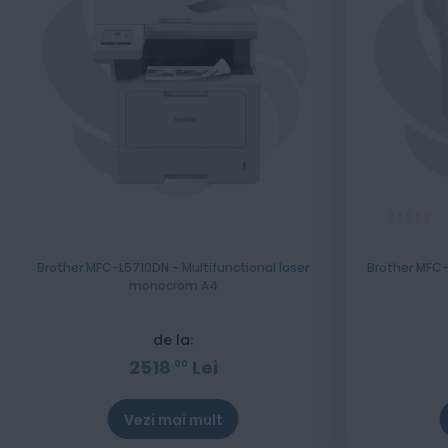
Evaluare:
100%
Brother MFC-L5710DN - Multifunctional laser
Brother MFC-
monocrom A4
de la:
2518
Lei
00
Vezi mai mult
Stoc epuizat