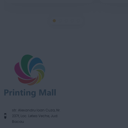
str. Alexandru Ioan Cuza, Nr.
237f, Loc. Letea Veche, Jud.
Bacau