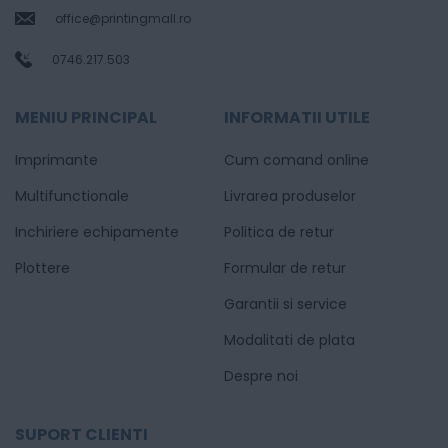
office@printingmall.ro
0746.217.503
MENIU PRINCIPAL
INFORMATII UTILE
Imprimante
Cum comand online
Multifunctionale
Livrarea produselor
Inchiriere echipamente
Politica de retur
Plottere
Formular de retur
Garantii si service
Modalitati de plata
Despre noi
SUPORT CLIENTI