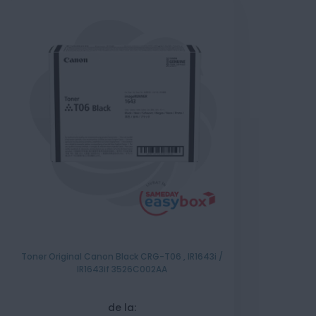
Toner Original Canon Black CRG-T06 , IR1643i /
IR1643if 3526C002AA
de la: