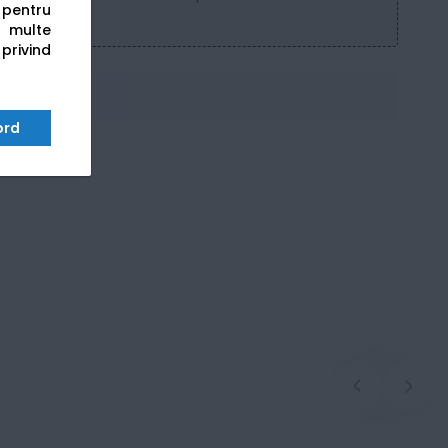
s pentru
 multe
 privind
ord