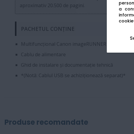
persona
aproximativ 20.500 de pagini.
a cons
informa
cookie-
PACHETUL CONȚINE
S
Multifuncțional Canon imageRUNNER iR1643i II
Cablu de alimentare
Ghid de instalare și documentație tehnică
*(Notă: Cablul USB se achiziționează separat)*
Produse recomandate