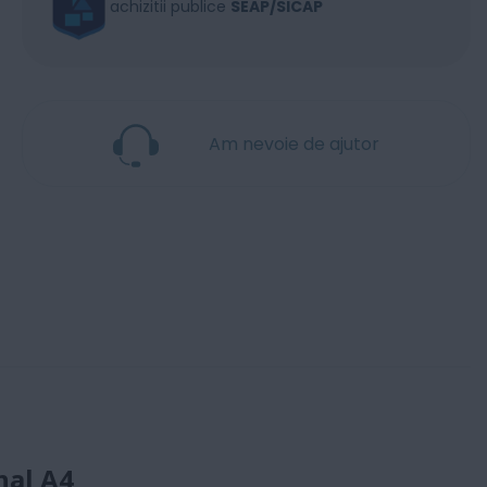
achizitii publice
SEAP/SICAP
Am nevoie de ajutor
nal A4