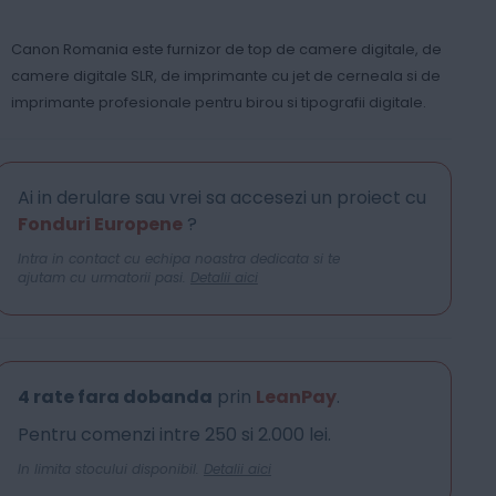
Canon Romania este furnizor de top de camere digitale, de
camere digitale SLR, de imprimante cu jet de cerneala si de
imprimante profesionale pentru birou si tipografii digitale.
Ai in derulare sau vrei sa accesezi un proiect cu
Fonduri Europene
?
Intra in contact cu echipa noastra dedicata si te
ajutam cu urmatorii pasi.
Detalii aici
4 rate fara dobanda
prin
LeanPay
.
Pentru comenzi intre 250 si 2.000 lei.
In limita stocului disponibil.
Detalii aici