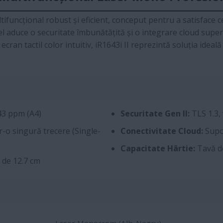
tifuncțional robust și eficient, conceput pentru a satisface 
l aduce o securitate îmbunătățită și o integrare cloud supe
ecran tactil color intuitiv, iR1643i II reprezintă soluția ide
43 ppm (A4)
Securitate Gen II:
TLS 1.3, 
-o singură trecere (Single-
Conectivitate Cloud:
Supor
Capacitate Hârtie:
Tavă de
 de 12.7 cm