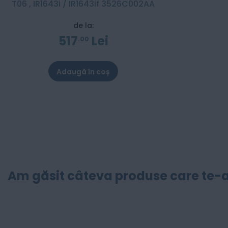
T06 , IR1643i / IR1643if 3526C002AA
de la:
517
Lei
00
Adaugă în coș
Am găsit câteva produse care te-a