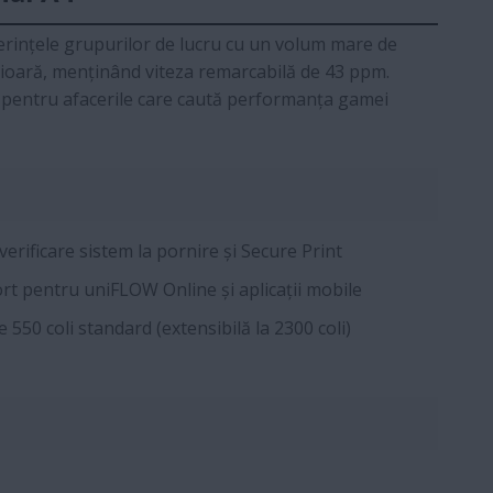
cerințele grupurilor de lucru cu un volum mare de
rioară, menținând viteza remarcabilă de 43 ppm.
ală pentru afacerile care caută performanța gamei
verificare sistem la pornire și Secure Print
t pentru uniFLOW Online și aplicații mobile
 550 coli standard (extensibilă la 2300 coli)