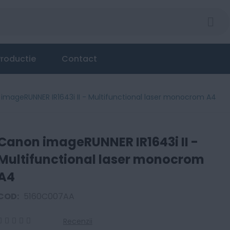
roductie
Contact
imageRUNNER IR1643i II - Multifunctional laser monocrom A4
Canon imageRUNNER IR1643i II -
Multifunctional laser monocrom
A4
COD:
5160C007AA
Recenzii
0
100
% of