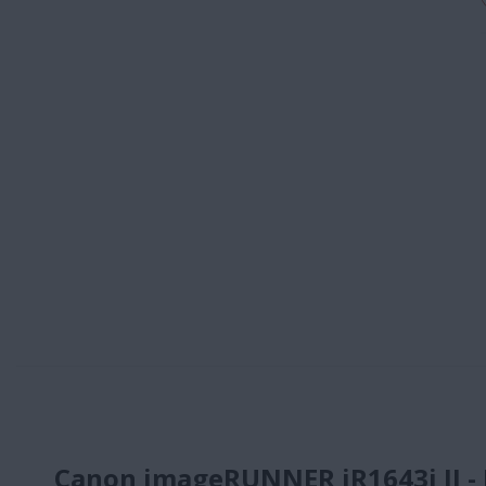
Canon imageRUNNER iR1643i II - 