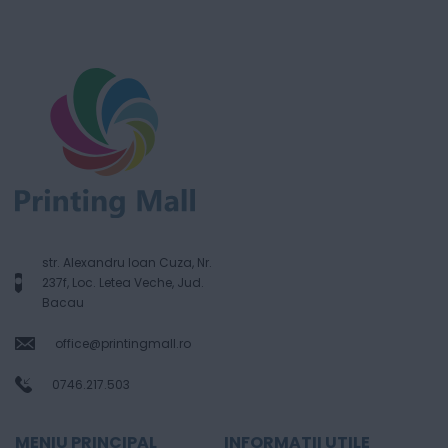
str. Alexandru Ioan Cuza, Nr.
237f, Loc. Letea Veche, Jud.
Bacau
office@printingmall.ro
0746.217.503
MENIU PRINCIPAL
INFORMATII UTILE