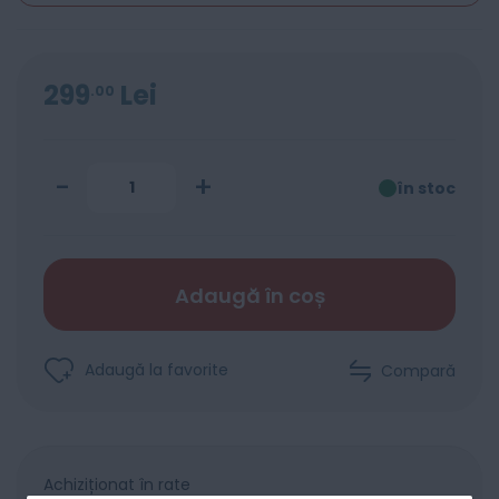
299
Lei
00
-
+
în stoc
Adaugă în coș
Adaugă la favorite
Compară
Achiziționat în rate