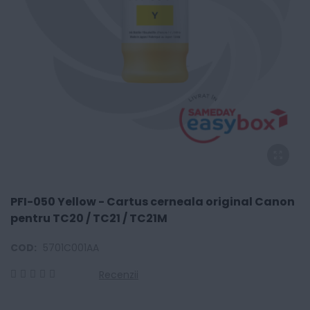
PFI-050 Yellow - Cartus cerneala original Canon
pentru TC20 / TC21 / TC21M
COD:
5701C001AA
Recenzii
0
100
% of