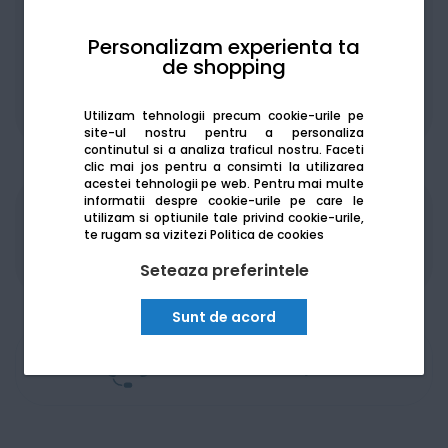
Personalizam experienta ta
de shopping
De la:
138.17
Lei / lună
Vezi detalii
Utilizam tehnologii precum cookie-urile pe
site-ul nostru pentru a personaliza
continutul si a analiza traficul nostru. Faceti
clic mai jos pentru a consimti la utilizarea
acestei tehnologii pe web.
Pentru mai multe
informatii despre cookie-urile pe care le
utilizam si optiunile tale privind cookie-urile,
Produsele sunt disponibile pe platforma de
te rugam sa vizitezi
Politica de cookies
achizitii publice
SEAP/SICAP
Seteaza preferintele
Sunt de acord
Am nevoie de ajutor