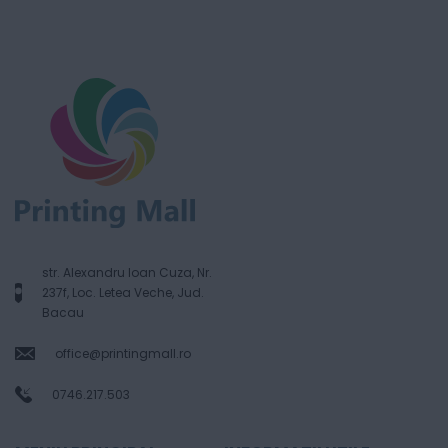
str. Alexandru Ioan Cuza, Nr.
237f, Loc. Letea Veche, Jud.
Bacau
office@printingmall.ro
0746.217.503