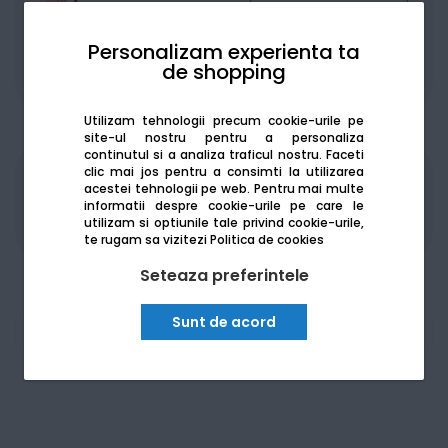
Personalizam experienta ta
de shopping
De la:
143.49
Lei / lună
Vezi detalii
Utilizam tehnologii precum cookie-urile pe
site-ul nostru pentru a personaliza
continutul si a analiza traficul nostru. Faceti
clic mai jos pentru a consimti la utilizarea
Produsele sunt disponibile pe platforma de
acestei tehnologii pe web.
Pentru mai multe
achizitii publice
SEAP/SICAP
informatii despre cookie-urile pe care le
utilizam si optiunile tale privind cookie-urile,
te rugam sa vizitezi
Politica de cookies
Seteaza preferintele
Sunt de acord
Am nevoie de ajutor