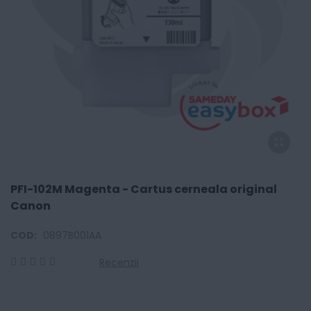
PFI-102M Magenta - Cartus cerneala original
Canon
COD:
0897B001AA
Recenzii
0
100
% of