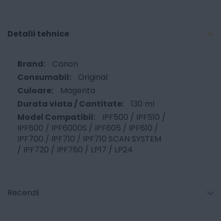
Detalii tehnice
Canon
Original
Magenta
130 ml
IPF500 / IPF510 /
IPF600 / IPF6000S / IPF605 / IPF610 /
IPF700 / IPF710 / IPF710 SCAN SYSTEM
/ IPF720 / IPF760 / LP17 / LP24
Recenzii