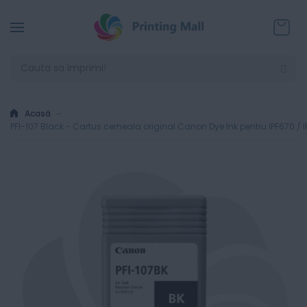
Coșul
Acasă
PFI-107 Black - Cartus cerneala original Canon Dye Ink pentru IPF670 / IP