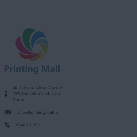
str. Alexandru Ioan Cuza, Nr.
237f, Loc. Letea Veche, Jud.
Bacau
office@printingmall.ro
0746.217.503