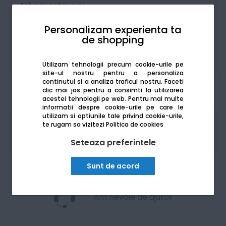
Achiziționat în rate
Personalizam experienta ta
de shopping
Utilizam tehnologii precum cookie-urile pe
De la:
161.24
Lei / lună
Vezi detalii
site-ul nostru pentru a personaliza
continutul si a analiza traficul nostru. Faceti
clic mai jos pentru a consimti la utilizarea
acestei tehnologii pe web.
Pentru mai multe
informatii despre cookie-urile pe care le
utilizam si optiunile tale privind cookie-urile,
Produsele sunt disponibile pe platforma de
te rugam sa vizitezi
Politica de cookies
achizitii publice
SEAP/SICAP
Seteaza preferintele
Sunt de acord
Am nevoie de ajutor