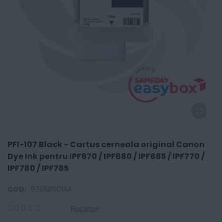
PFI-107 Black - Cartus cerneala original Canon
Dye Ink pentru IPF670 / IPF680 / IPF685 / IPF770 /
IPF780 / IPF785
COD:
6705B001AA
Recenzii
0
100
% of