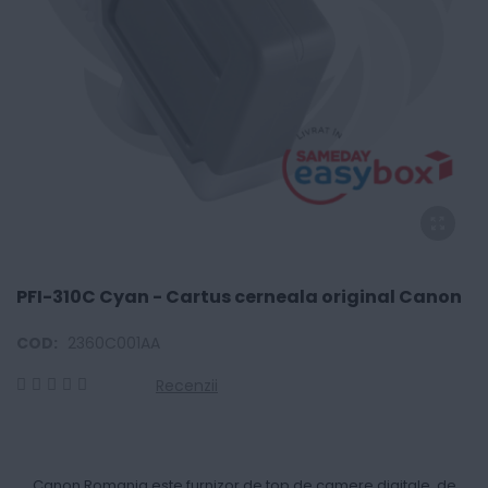
PFI-310C Cyan - Cartus cerneala original Canon
COD:
2360C001AA
Recenzii
0
100
% of
Canon Romania este furnizor de top de camere digitale, de