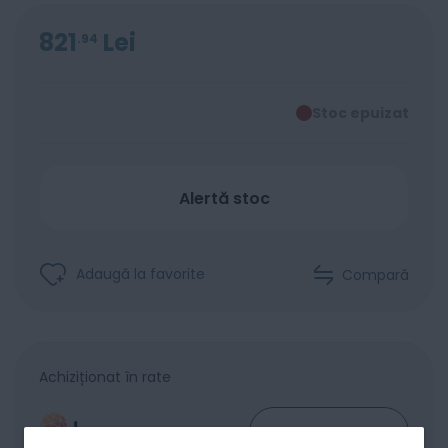
821
Lei
94
Stoc epuizat
Alertă stoc
Adaugă la favorite
Compară
Achiziționat în rate