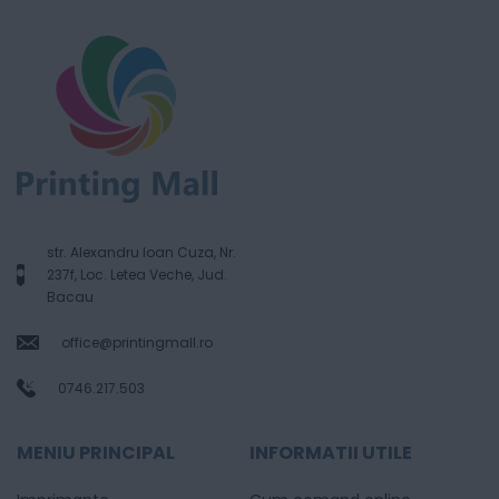
str. Alexandru Ioan Cuza, Nr.
237f, Loc. Letea Veche, Jud.
Bacau
office@printingmall.ro
0746.217.503
MENIU PRINCIPAL
INFORMATII UTILE