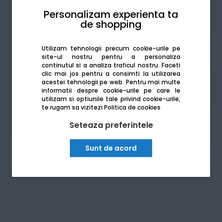
Personalizam experienta ta
de shopping
De la:
324.54
Lei / lună
Vezi detalii
Utilizam tehnologii precum cookie-urile pe
site-ul nostru pentru a personaliza
continutul si a analiza traficul nostru. Faceti
clic mai jos pentru a consimti la utilizarea
Produsele sunt disponibile pe platforma de
acestei tehnologii pe web.
Pentru mai multe
achizitii publice
SEAP/SICAP
informatii despre cookie-urile pe care le
utilizam si optiunile tale privind cookie-urile,
te rugam sa vizitezi
Politica de cookies
Seteaza preferintele
Sunt de acord
Am nevoie de ajutor