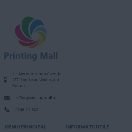
str. Alexandru Ioan Cuza, Nr.
237f, Loc. Letea Veche, Jud.
Bacau
office@printingmall.ro
0746.217.503
MENIU PRINCIPAL
INFORMATII UTILE