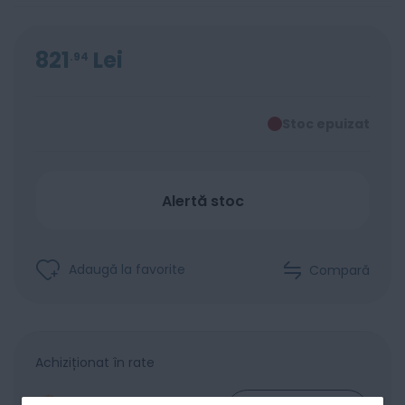
821
Lei
94
Stoc epuizat
Alertă stoc
Adaugă la favorite
Compară
Achiziționat în rate