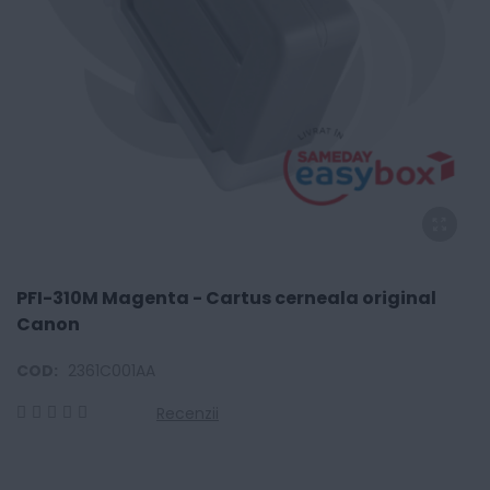
PFI-310M Magenta - Cartus cerneala original
Canon
COD:
2361C001AA
Recenzii
0
100
% of