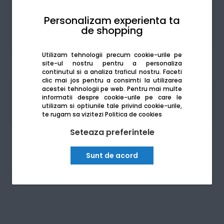
Personalizam experienta ta
de shopping
De la:
324.54
Lei / lună
Vezi detalii
Utilizam tehnologii precum cookie-urile pe
site-ul nostru pentru a personaliza
continutul si a analiza traficul nostru. Faceti
clic mai jos pentru a consimti la utilizarea
acestei tehnologii pe web.
Pentru mai multe
Produsele sunt disponibile pe platforma de
informatii despre cookie-urile pe care le
achizitii publice
SEAP/SICAP
utilizam si optiunile tale privind cookie-urile,
te rugam sa vizitezi
Politica de cookies
Seteaza preferintele
Sunt de acord
Am nevoie de ajutor