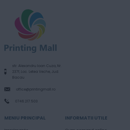
str. Alexandru Ioan Cuza, Nr.
237f, Loc. Letea Veche, Jud.
Bacau
office@printingmall.ro
0746.217.503
MENIU PRINCIPAL
INFORMATII UTILE