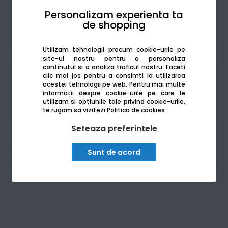
Personalizam experienta ta
de shopping
De la:
452.34
Lei / lună
Vezi detalii
Utilizam tehnologii precum cookie-urile pe
site-ul nostru pentru a personaliza
continutul si a analiza traficul nostru. Faceti
clic mai jos pentru a consimti la utilizarea
Produsele sunt disponibile pe platforma de
acestei tehnologii pe web.
Pentru mai multe
achizitii publice
SEAP/SICAP
informatii despre cookie-urile pe care le
utilizam si optiunile tale privind cookie-urile,
te rugam sa vizitezi
Politica de cookies
Seteaza preferintele
Sunt de acord
Am nevoie de ajutor