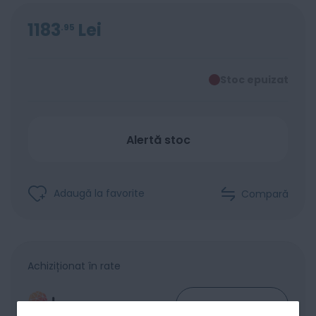
1183
Lei
95
Stoc epuizat
Alertă stoc
Adaugă la favorite
Compară
Achiziționat în rate