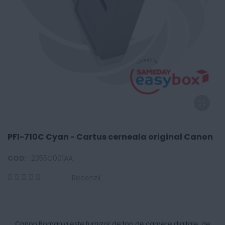
PFI-710C Cyan - Cartus cerneala original Canon
COD:
2355C001AA
Recenzii
0
100
% of
Canon Romania este furnizor de top de camere digitale, de