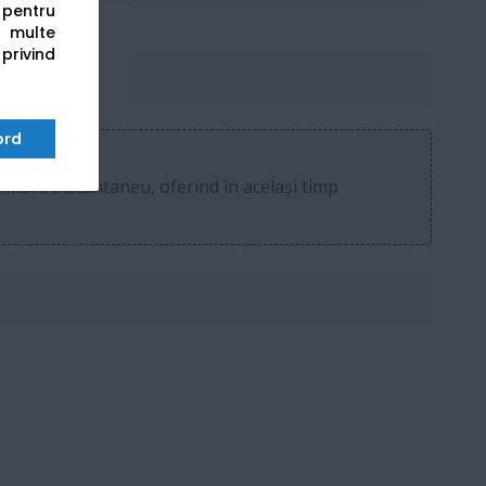
s pentru
(A3)
 multe
 privind
ord
 mare instantaneu, oferind în același timp