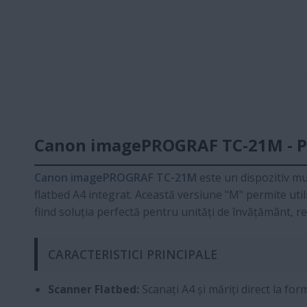
Canon imagePROGRAF TC-21M - Plo
Canon imagePROGRAF TC-21M
este un dispozitiv mu
flatbed A4 integrat. Această versiune "M" permite uti
fiind soluția perfectă pentru unități de învățământ, ret
CARACTERISTICI PRINCIPALE
Scanner Flatbed:
Scanați A4 și măriți direct la for