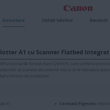
Descriere
Detalii tehnice
Recenzii
tter A1 cu Scanner Flatbed Integrat
ltifuncțional de format mare (24 inch), care combină precizia
lizatorilor să scaneze documente mici și să le mărească auto
ail și birouri de proiectare.
mat A1
Cerneală Pigment:
Imprimă