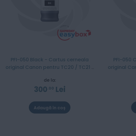
PFI-050 Black - Cartus cerneala
PFI-050 
original Canon pentru TC20 / TC21 /
original Ca
TC21M
de la:
300
Lei
00
Adaugă în coș