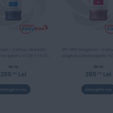
Cyan - Cartus cerneala
PFI-050 Magenta - Cartu
non pentru TC20 / TC21 /
original Canon pentru TC
TC21M
TC21M
de la:
de la:
285
Lei
285
Lei
00
00
Adaugă în coș
Adaugă în coș