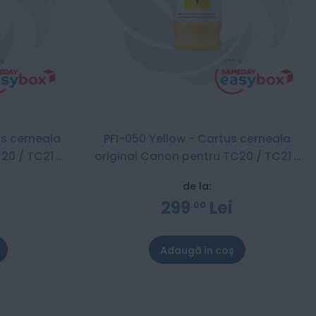
s cerneala
PFI-050 Yellow - Cartus cerneala
20 / TC21 /
original Canon pentru TC20 / TC21 /
TC21M
de la:
299
Lei
00
Adaugă în coș