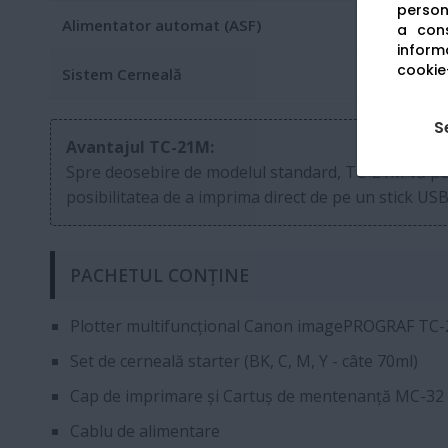
persona
Alimentator automat (ASF)
a cons
informa
cookie-
Sistem Cerneală
S
Avantajul TC-21M:
Spre deosebire de modelul standard, TC-21M vă permi
posibilitatea de a imprima direct de pe un stick USB,
PACHETUL CONȚINE
Plotter multifuncțional Canon imagePROGRAF TC
Set de cerneală starter (BK, C, M, Y - câte 70ml)
Cap de imprimare și Cartuș de mentenanță MC-32
Cablu de alimentare