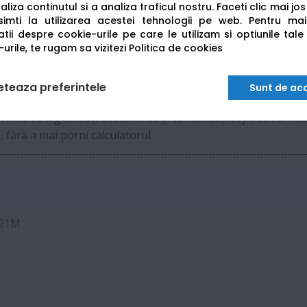
liza continutul si a analiza traficul nostru. Faceti clic mai jo
Capacitate de până la 100 coli (A4) sau 50 coli 
imti la utilizarea acestei tehnologii pe web.
Pentru mai
tii despre cookie-urile pe care le utilizam si optiunile tale
urile, te rugam sa vizitezi
Politica de cookies
Rezervoare de 70 ml (PFI-050)
eteaza preferintele
Sunt de ac
te să digitalizați documente și să realizați copii de format
 fără a mai porni calculatorul.
-21M