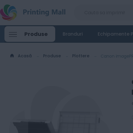
Canon imagePROGRAF TC-21M - Plotter A
Produse
Branduri
Echipamente P
4770
Lei
00
Acasă
Produse
Plottere
Canon imagePRO