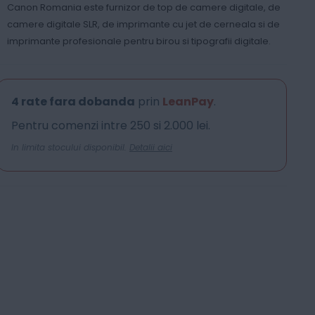
Canon Romania este furnizor de top de camere digitale, de
camere digitale SLR, de imprimante cu jet de cerneala si de
imprimante profesionale pentru birou si tipografii digitale.
4 rate fara dobanda
prin
LeanPay
.
Pentru comenzi intre 250 si 2.000 lei.
In limita stocului disponibil.
Detalii aici