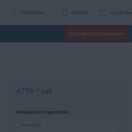
Evaluare:
Contul meu
Favorite
Coșul meu
0
100
% of
Recenzii
Inchiriere Echipamente
Adaugă în coș
4770
Lei
00
Adauga extra garantie
Selectează