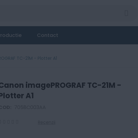
1
roductie
Contact
GRAF TC-21M - Plotter A1
Canon imagePROGRAF TC-21M -
Plotter A1
COD:
7058C003AA
Recenzii
0
100
% of