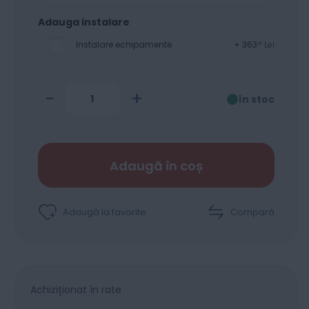
Adauga instalare
Instalare echipamente
+
363
Lei
00
-
+
în stoc
Adaugă în coș
Adaugă la favorite
Compară
Achiziționat în rate