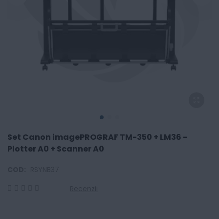
Set Canon imagePROGRAF TM-350 + LM36 -
Plotter A0 + Scanner A0
COD:
RSYNB37
Recenzii
0
100
% of