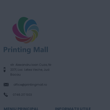
str. Alexandru Ioan Cuza, Nr.
237f, Loc. Letea Veche, Jud.
Bacau
office@printingmall.ro
0746.217.503
MENIU PRINCIPAL
INFORMATII UTILE