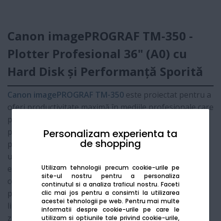
Canon imagePROGRAF TM-350 -
Plotter Profesional 36" (A0) cu
Hard Disk și Performanță Sporită
Canon imagePROGRAF TM-350
este proiectat pentru a
oferi productivitate maximă în mediile profesionale care
procesează volume mari de planșe CAD, hărți GIS și
postere. Dotat cu un
Hard Disk de 500 GB
și noul
Personalizam experienta ta
de shopping
procesor
L-COA PRO II
, TM-350 asigură o procesare
ultra-rapidă a fișierelor complexe și o gestionare
Utilizam tehnologii precum cookie-urile pe
eficientă a sarcinilor de imprimare. Tehnologia de
site-ul nostru pentru a personaliza
cerneală pigment Lucia TD în 5 culori garantează
continutul si a analiza traficul nostru. Faceti
printuri rezistente la apă și o precizie remarcabilă a
clic mai jos pentru a consimti la utilizarea
acestei tehnologii pe web.
Pentru mai multe
liniilor, totul într-un sistem funcționabil la un nivel de
informatii despre cookie-urile pe care le
zgomot extrem de redus.
utilizam si optiunile tale privind cookie-urile,