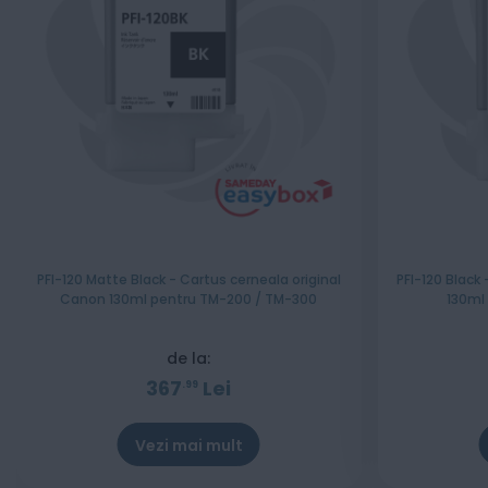
PFI-120 Matte Black - Cartus cerneala original
PFI-120 Black
Canon 130ml pentru TM-200 / TM-300
130ml
de la:
367
Lei
99
Vezi mai mult