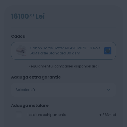
16100
Lei
01
Cadou
Canon Hartie Plotter A0 4281V673 – 3 Role
50M Hartie Standard 80 gsm
Regulamentul campaniei disponibil
aici
Adauga extra garantie
Selectează
Adauga instalare
Instalare echipamente
+
363
Lei
00