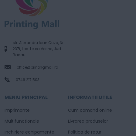
str. Alexandru Ioan Cuza, Nr.
237f, Loc. Letea Veche, Jud.
Bacau
office@printingmall.ro
0746.217.503
MENIU PRINCIPAL
INFORMATII UTILE
Imprimante
Cum comand online
Multifunctionale
Livrarea produselor
Inchiriere echipamente
Politica de retur