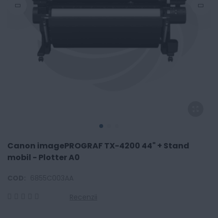
Canon imagePROGRAF TX-4200 44" + Stand
mobil - Plotter A0
COD:
6855C003AA
Recenzii
0
100
% of