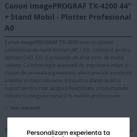
Canon imagePROGRAF TX-4200 44"
+ Stand Mobil - Plotter Profesional
A0
Canon imagePROGRAF TX-4200
este un plotter
profesional de mare format (44" / A0), conceput pentru
aplicații CAD, GIS și producție de afișe color de înaltă
calitate. Cu tehnologie avansată de imprimare inkjet și
sistem de cerneală pigmentată, oferă precizie excelentă
a liniilor și culori vibrante. Echipat cu stand mobil și
suport pentru role, asigură flexibilitate, productivitate
ridicată și integrare ușoară în mediile profesionale.
Vezi mai mult
Detalii tehnice
Personalizam experienta ta