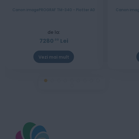
Canon imagePROGRAF TM-340 - Plotter A0
Canon imag
de la:
7280
Lei
00
Vezi mai mult