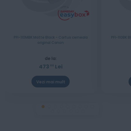
PFI-110MBK Matte Black - Cartus cerneala
PFI-110BK B
original Canon
de la:
473
Lei
06
Vezi mai mult
Stoc epuizat