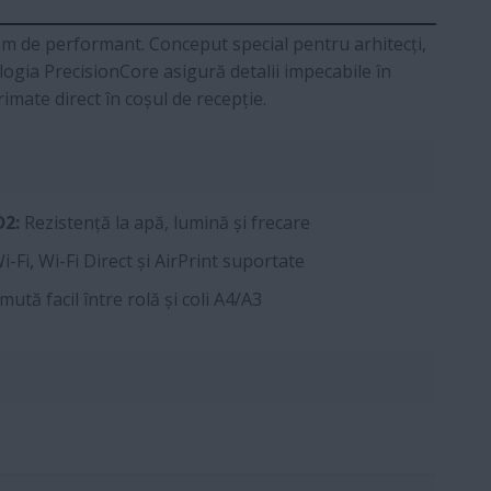
em de performant. Conceput special pentru arhitecți,
ologia PrecisionCore asigură detalii impecabile în
mate direct în coșul de recepție.
D2:
Rezistență la apă, lumină și frecare
i-Fi, Wi-Fi Direct și AirPrint suportate
ută facil între rolă și coli A4/A3