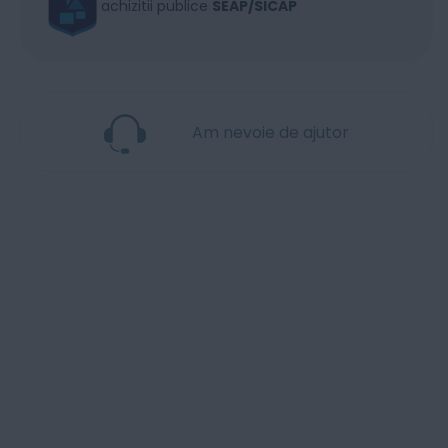
achizitii publice
SEAP/SICAP
Am nevoie de ajutor