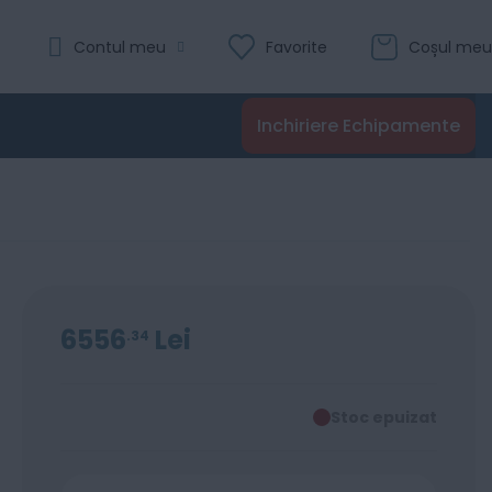
Contul meu
Favorite
Coșul meu
Inchiriere Echipamente
6556
Lei
34
Stoc epuizat