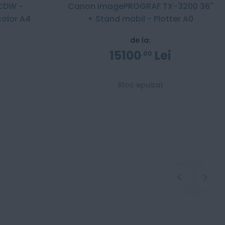
CDW -
Canon imagePROGRAF TX-3200 36"
color A4
+ Stand mobil - Plotter A0
de la:
i
15100
Lei
00
Stoc epuizat