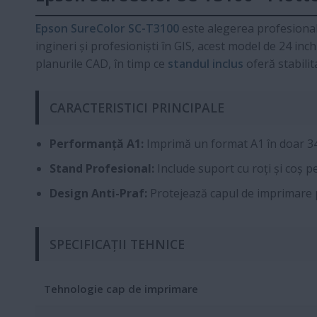
Epson SureColor SC-T3100
este alegerea profesional
ingineri și profesioniști în GIS, acest model de 24 in
planurile CAD, în timp ce
standul inclus
oferă stabili
CARACTERISTICI PRINCIPALE
Performanță A1:
Imprimă un format A1 în doar 3
Stand Profesional:
Include suport cu roți și coș p
Design Anti-Praf:
Protejează capul de imprimare 
SPECIFICAȚII TEHNICE
Tehnologie cap de imprimare