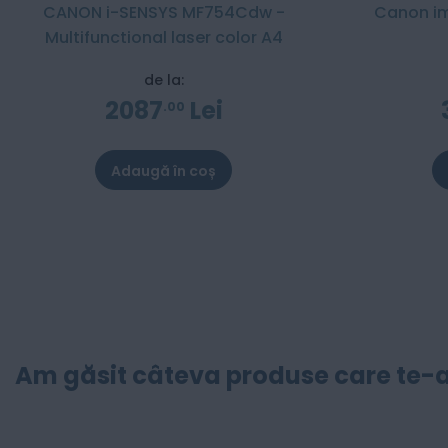
CANON i-SENSYS MF754Cdw -
Canon i
Multifunctional laser color A4
de la:
2087
Lei
00
Adaugă în coș
Am găsit câteva produse care te-a