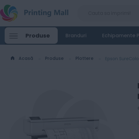
Produse
Branduri
Echipamente P
Acasă
Produse
Plottere
Epson SureColor