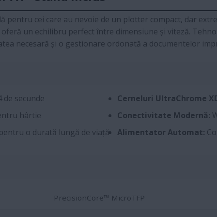
ă pentru cei care au nevoie de un plotter compact, dar extr
ch oferă un echilibru perfect între dimensiune și viteză. Tehn
tatea necesară și o gestionare ordonată a documentelor impri
4 de secunde
Cerneluri UltraChrome X
entru hârtie
Conectivitate Modernă:
W
pentru o durată lungă de viață
Alimentator Automat:
Com
PrecisionCore™ MicroTFP