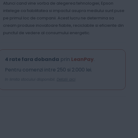
Atunci cand vine vorba de alegerea tehnologiei, Epson
intelege ca fiabilitatea si impactul asupra mediului sunt puse
pe primul loc de companii. Acest lucru ne determina sa
cream produse inovatoare fiabile, reciclabile si eficiente din
punctul de vedere al consumului energetic.
4 rate fara dobanda
prin
LeanPay
.
Pentru comenzi intre 250 si 2.000 lei.
In limita stocului disponibil.
Detalii aici