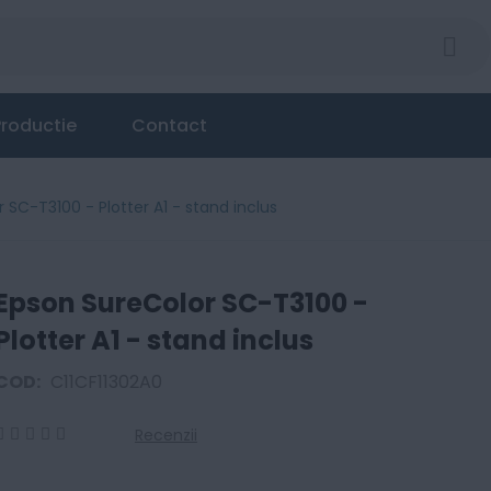
roductie
Contact
 SC-T3100 - Plotter A1 - stand inclus
Epson SureColor SC-T3100 -
Plotter A1 - stand inclus
COD:
C11CF11302A0
Recenzii
0
100
% of