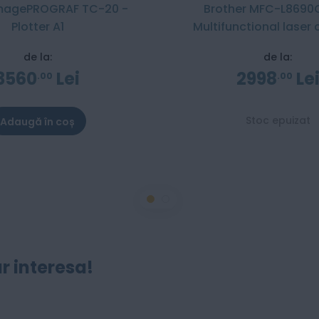
magePROGRAF TC-20 -
Brother MFC-L8690
Plotter A1
Multifunctional laser 
de la:
de la:
3560
Lei
2998
Le
00
00
Stoc epuizat
Adaugă în coș
r interesa!