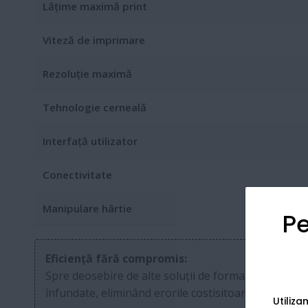
Lățime maximă print
Viteză de imprimare
Rezoluție maximă
Tehnologie cerneală
Interfață utilizator
Conectivitate
Manipulare hârtie
Pe
Eficiență fără compromis:
Spre deosebire de alte soluții de format mare, SC-
înfundate, eliminând erorile costisitoare de imprima
Utiliz