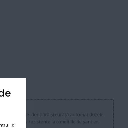
 de
nology), care identifică și curăță automat duzele
nte tehnice rezistente la condițiile de șantier.
entru a