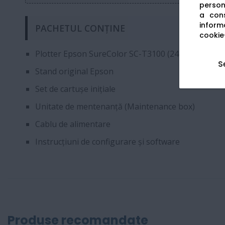
persona
a cons
informa
PACHETUL CONȚINE
cookie-
Plotter Epson SureColor SC-T3100 (24 inch)
S
Stand original Epson
Set de cartușe inițiale
Unitate de mentenanță (Maintenance box)
Cablu de alimentare
Instrucțiuni de configurare și software
Produse recomandate