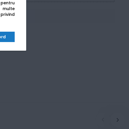
s pentru
 multe
 privind
ord