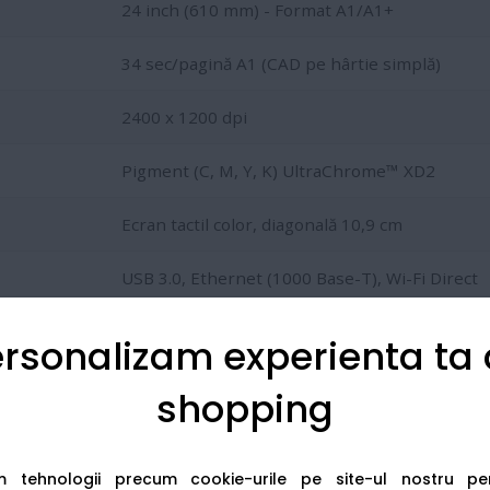
24 inch (610 mm) - Format A1/A1+
34 sec/pagină A1 (CAD pe hârtie simplă)
2400 x 1200 dpi
Pigment (C, M, Y, K) UltraChrome™ XD2
Ecran tactil color, diagonală 10,9 cm
USB 3.0, Ethernet (1000 Base-T), Wi-Fi Direct
Alimentare rolă și coli (Auto-Sheet Feeder)
rsonalizam experienta ta
shopping
T3100 este dotat cu tehnologia NVT (Nozzle Verification Tech
re. Este plotterul ideal pentru birourile care necesită docume
am tehnologii precum cookie-urile pe site-ul nostru p