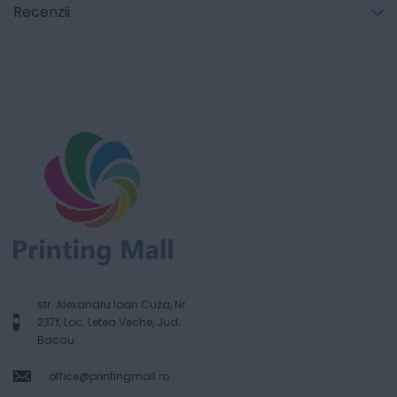
Recenzii
str. Alexandru Ioan Cuza, Nr.
237f, Loc. Letea Veche, Jud.
Bacau
office@printingmall.ro