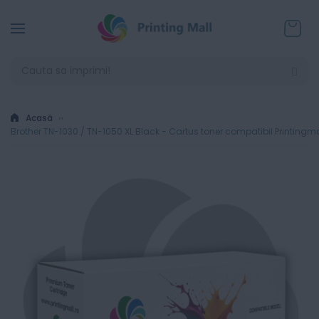
Coșul
Acasă
Brother TN-1030 / TN-1050 XL Black - Cartus toner compatibil Printingma