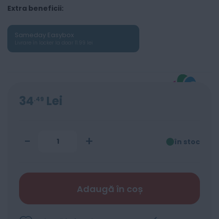
Extra beneficii:
Sameday Easybox
Livrare în locker la doar 11.99 lei
34
Lei
49
-
+
în stoc
Adaugă în coș