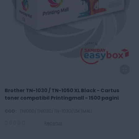
Brother TN-1030 / TN-1050 XL Black - Cartus
toner compatibil Printingmall - 1500 pagini
COD:
TN1000/TN1030/TN-1030(1.5K)MALL
Recenzii
0
100
% of