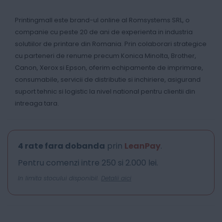
Printingmall este brand-ul online al Romsystems SRL, o
companie cu peste 20 de ani de experienta in industria
solutiilor de printare din Romania. Prin colaborari strategice
cu parteneri de renume precum Konica Minolta, Brother,
Canon, Xerox si Epson, oferim echipamente de imprimare,
consumabile, servicii de distributie si inchiriere, asigurand
suport tehnic si logistic la nivel national pentru clientii din
intreaga tara.
4 rate fara dobanda
prin
LeanPay
.
Pentru comenzi intre 250 si 2.000 lei.
In limita stocului disponibil.
Detalii aici