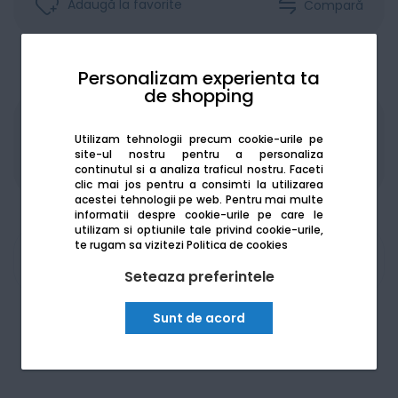
Adaugă la favorite
Compară
Personalizam experienta ta
de shopping
Produsele sunt disponibile pe platforma de
Utilizam tehnologii precum cookie-urile pe
achizitii publice
SEAP/SICAP
site-ul nostru pentru a personaliza
continutul si a analiza traficul nostru. Faceti
clic mai jos pentru a consimti la utilizarea
acestei tehnologii pe web.
Pentru mai multe
informatii despre cookie-urile pe care le
utilizam si optiunile tale privind cookie-urile,
te rugam sa vizitezi
Politica de cookies
Am nevoie de ajutor
Seteaza preferintele
Sunt de acord