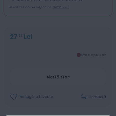
In limita stocului disponibil.
Detalii aici
27
Lei
27
Stoc epuizat
Alertă stoc
Adaugă la favorite
Compară