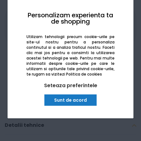
Personalizam experienta ta
de shopping
Produsele sunt disponibile pe platforma de
achizitii publice
SEAP/SICAP
Utilizam tehnologii precum cookie-urile pe
site-ul nostru pentru a personaliza
continutul si a analiza traficul nostru. Faceti
clic mai jos pentru a consimti la utilizarea
acestei tehnologii pe web.
Pentru mai multe
informatii despre cookie-urile pe care le
Am nevoie de ajutor
utilizam si optiunile tale privind cookie-urile,
te rugam sa vizitezi
Politica de cookies
Seteaza preferintele
Sunt de acord
Detalii tehnice