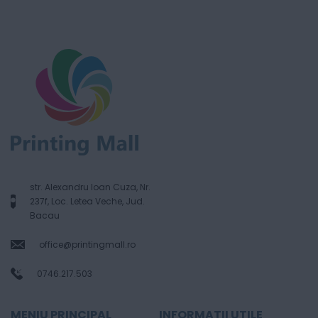
str. Alexandru Ioan Cuza, Nr.
237f, Loc. Letea Veche, Jud.
Bacau
office@printingmall.ro
0746.217.503
MENIU PRINCIPAL
INFORMATII UTILE