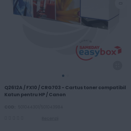
Q2612A / FX10 / CRG703 - Cartus toner compatibil
Katun pentru HP / Canon
COD:
501044301/501043984
Recenzii
0
100
% of