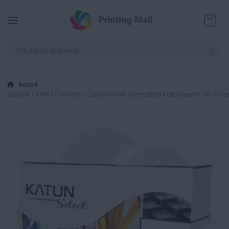
Coșul
Acasă
Q2612A / FX10 / CRG703 - Cartus toner compatibil Katun pentru HP / C