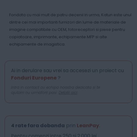
Fondata cu mai mult de patru decenii in urma, Katun este unul
dintre cei mai importanti furnizori din lume de materiale de
imagine compatibile cu OEM, fotoreceptori si piese pentru
copiatoare, imprimante, echipamente MFP si alte
echipamente de imagistica.
Ai in derulare sau vrei sa accesezi un proiect cu
Fonduri Europene
?
Intra in contact cu echipa noastra dedicata si te
ajutam cu urmatorii pasi.
Detalii aici
4 rate fara dobanda
prin
LeanPay
.
Pentru comenzi intre 250 si 2.000 lei.