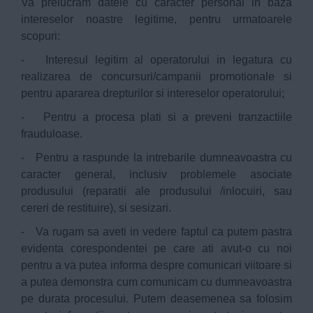
Va prelucram datele cu caracter personal in baza
intereselor noastre legitime, pentru urmatoarele
scopuri:
- Interesul legitim al operatorului in legatura cu
realizarea de concursuri/campanii promotionale si
pentru apararea drepturilor si intereselor operatorului;
- Pentru a procesa plati si a preveni tranzactiile
frauduloase.
- Pentru a raspunde la intrebarile dumneavoastra cu
caracter general, inclusiv problemele asociate
produsului (reparatii ale produsului /inlocuiri, sau
cereri de restituire), si sesizari.
- Va rugam sa aveti in vedere faptul ca putem pastra
evidenta corespondentei pe care ati avut-o cu noi
pentru a va putea informa despre comunicari viitoare si
a putea demonstra cum comunicam cu dumneavoastra
pe durata procesului. Putem deasemenea sa folosim