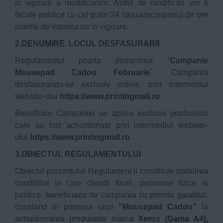
in vigoare a modificarilor. Astfel de modificari vor fi
facute publice cu cel putin 24 (douazecisipatru) de ore
inainte de intrarea lor in vigoare.
2.DENUMIRE. LOCUL DESFASURARII
Regulamentul poarta denumirea "
Campanie
Mousepad Cadou Februarie
", Campania
desfasurandu-se exclusiv online, prin intermediul
website-ului
https://www.printingmall.ro
.
Beneficiile Campaniei se aplica exclusiv produselor
care au fost achizitionate prin intermediul website-
ului
https://www.printingmall.ro
.
3.OBIECTUL REGULAMENTULUI
Obiectul prezentului Regulament il constituie stabilirea
conditiilor in care clientii finali, persoane fizice si
juridice, beneficiaza de campania cu premiu garantat,
constand in primirea unui
"Mousepad Cadou"
la
achizitionarea produselor marca
Xerox (Gama A4),