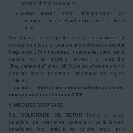
comercializate pe website.
Gama Rexel:
Toate distrugatoarele de
documente marca Rexel disponibile in oferta
online.
Participarea la Campanie implica cunoasterea si
acceptarea integrala, expresa si neechivoca a acestui
Regulament. Prin inscrierea in campanie, participantii
declara ca au acceptat termenii si conditiile
"Regulamentului" si au citit "Nota de informare privind
protectia datelor personale" disponibila pe pagina
dedicata
campaniei
https://www.printingmall.ro/regulament-
mousepad-cadou-februarie-2026
5. MOD DESFASURARE
5.1. SOLICITARE DE RETUR
Pentru a putea
beneficia de returnarea produselor achizitionate,
beneficiarii finali trebuie sa solicite returul prin