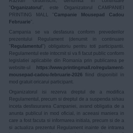
Razvan Grudinschi, denumita in continuare
"
Organizatorul
", este Organizatorul CAMPANIEI
PRINTING MALL "
Campanie Mousepad Cadou
Februarie
".
Campania se va desfasura conform prevederilor
prezentului Regulament (denumit in continuare
"
Regulamentul
") obligatoriu pentru toti participantii.
Regulamentul este intocmit si va fi facut public conform
legislatiei aplicabile din Romania prin publicarea pe
website-ul
https://www.printingmall.ro/regulament-
mousepad-cadou-februarie-2026
fiind disponibil in
mod gratuit oricarui participant.
Organizatorul isi rezerva dreptul de a modifica
Regulamentul, precum si dreptul de a suspenda si/sau
inceta desfasurarea Campaniei, avand obligatia de a
anunta publicul in mod oficial, in aceeasi maniera in
care a fost facuta si informarea initiala, precum si de a
si actualiza prezentul Regulament inainte de intrarea