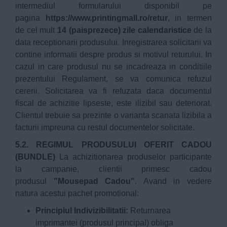
intermediul formularului disponibil pe
pagina
https://www.printingmall.ro/retur
, in termen
de cel mult
14 (paisprezece) zile calendaristice
de la
data receptionarii produsului. Inregistrarea solicitarii va
contine informatii despre produs si motivul returului. In
cazul in care produsul nu se incadreaza in conditiile
prezentului Regulament, se va comunica refuzul
cererii. Solicitarea va fi refuzata daca documentul
fiscal de achizitie lipseste, este ilizibil sau deteriorat.
Clientul trebuie sa prezinte o varianta scanata lizibila a
facturii impreuna cu restul documentelor solicitate.
5.2. REGIMUL PRODUSULUI OFERIT CADOU
(BUNDLE)
La achizitionarea produselor participante
la campanie, clientii primesc cadou
produsul
"Mousepad Cadou"
. Avand in vedere
natura acestui pachet promotional:
Principiul Indivizibilitatii:
Returnarea
imprimantei (produsul principal) obliga