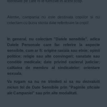
identitate pe care ni le furnizati in acest scop.
Atentie, campania nu este destinata copiilor si nu
colectam cu buna stiinta date referitoare la copii!
In general, nu colectam "Datele sensibile", adica
Datele Personale care fac referire la aspecte
sensibile, cum ar fi: origine rasiala sau etnie; opinii
politice; religie sau alte convingeri; sanatate sau
conditie medicala; date privind cazierul judiciar;
calitatea de membru al sindicatelor; orientare
sexuala.
Va rugam sa nu ne trimiteti si sa nu dezvaluiti
niciun fel de Date Sensibile prin "Paginile oficiale
ale Campaniei" sau prin alte modalitati.