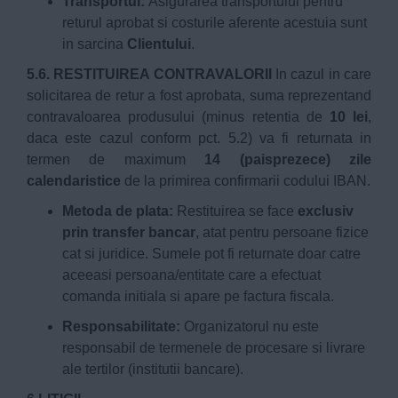
Transportul:
Asigurarea transportului pentru
returul aprobat si costurile aferente acestuia sunt
in sarcina
Clientului
.
5.6. RESTITUIREA CONTRAVALORII
In cazul in care
solicitarea de retur a fost aprobata, suma reprezentand
contravaloarea produsului (minus retentia de
10 lei
,
daca este cazul conform pct. 5.2) va fi returnata in
termen de maximum
14 (paisprezece) zile
calendaristice
de la primirea confirmarii codului IBAN.
Metoda de plata:
Restituirea se face
exclusiv
prin transfer bancar
, atat pentru persoane fizice
cat si juridice. Sumele pot fi returnate doar catre
aceeasi persoana/entitate care a efectuat
comanda initiala si apare pe factura fiscala.
Responsabilitate:
Organizatorul nu este
responsabil de termenele de procesare si livrare
ale tertilor (institutii bancare).