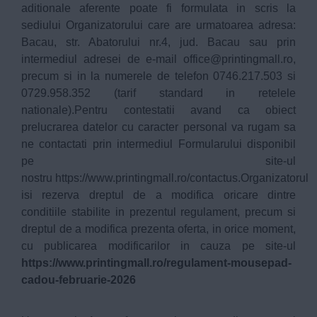
aditionale aferente poate fi formulata in scris la
sediului Organizatorului care are urmatoarea adresa:
Bacau, str. Abatorului nr.4, jud. Bacau sau prin
intermediul adresei de e-mail
office@printingmall.ro
,
precum si in la numerele de telefon 0746.217.503 si
0729.958.352 (tarif standard in retelele
nationale).Pentru contestatii avand ca obiect
prelucrarea datelor cu caracter personal va rugam sa
ne contactati prin intermediul Formularului disponibil
pe site-ul
nostru
https://www.printingmall.ro/contactus
.Organizatorul
isi rezerva dreptul de a modifica oricare dintre
conditiile stabilite in prezentul regulament, precum si
dreptul de a modifica prezenta oferta, in orice moment,
cu publicarea modificarilor in cauza pe site-ul
https://www.printingmall.ro/regulament-mousepad-
cadou-februarie-2026