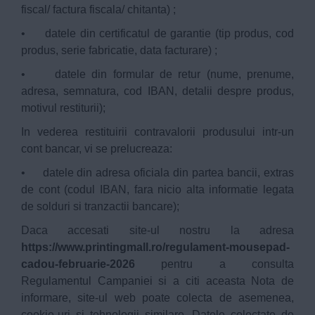
fiscal/ factura fiscala/ chitanta) ;
• datele din certificatul de garantie (tip produs, cod
produs, serie fabricatie, data facturare) ;
• datele din formular de retur (nume, prenume,
adresa, semnatura, cod IBAN, detalii despre produs,
motivul restiturii);
In vederea restituirii contravalorii produsului intr-un
cont bancar, vi se prelucreaza:
• datele din adresa oficiala din partea bancii, extras
de cont (codul IBAN, fara nicio alta informatie legata
de solduri si tranzactii bancare);
Daca accesati site-ul nostru la adresa
https://www.printingmall.ro/regulament-mousepad-
cadou-februarie-2026
pentru a consulta
Regulamentul Campaniei si a citi aceasta Nota de
informare, site-ul web poate colecta de asemenea,
cookie-uri si tehnologii similare. Datele colectate de