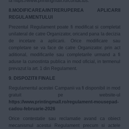
la
https://www.printingmall.ro/contactus
.
8.MODIFICAREA/INTRERUPEREA APLICARII
REGULAMENTULUI
Prezentul Regulament poate fi modificat si completat
unilateral de catre Organizator, oricand pana la decizia
de incetare a aplicarii. Orice modificare sau
completare se va face de catre Organizator. prin act
aditional, modificarile sau completarile urmand a fi
aduse la cunostinta publica in mod oficial, in termenul
prevazut la art. 1 din Regulament.
9. DISPOZITII FINALE
Regulamentul acestei Campanii va fi disponibil in mod
gratuit pe website-ul
https://www.printingmall.ro/regulament-mousepad-
cadou-februarie-2026
Orice contestatie sau reclamatie avand ca obiect
mecanismul acestui Regulament precum si actele