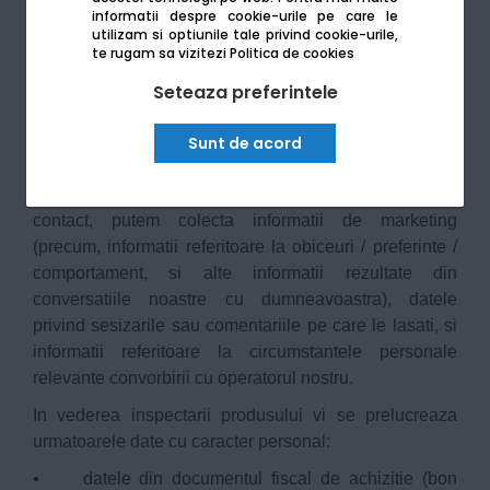
dumneavoastra.
informatii despre cookie-urile pe care le
utilizam si optiunile tale privind cookie-urile,
Apelurile efectuate catre numerele nostre de contact
te rugam sa vizitezi
Politica de cookies
pot fi inregistrate in scopul controlului calitatii. Daca nu
Seteaza preferintele
doriti ca apelul dumneavoastra sa fie inregistrat, ne
puteti contacta in scris la
Sunt de acord
adresa
https://www.printingmall.ro/contactus
.
In plus, atunci cand sunati la numerele nostre de
contact, putem colecta informatii de marketing
(precum, informatii referitoare la obiceuri / preferinte /
comportament, si alte informatii rezultate din
conversatiile noastre cu dumneavoastra), datele
privind sesizarile sau comentariile pe care le lasati, si
informatii referitoare la circumstantele personale
relevante convorbirii cu operatorul nostru.
In vederea inspectarii produsului vi se prelucreaza
urmatoarele date cu caracter personal:
• datele din documentul fiscal de achizitie (bon