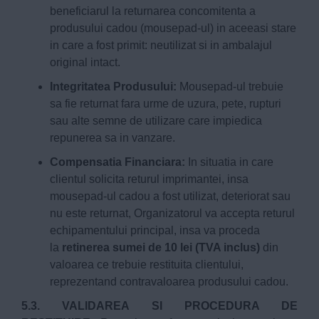
beneficiarul la returnarea concomitenta a
produsului cadou (mousepad-ul) in aceeasi stare
in care a fost primit: neutilizat si in ambalajul
original intact.
Integritatea Produsului:
Mousepad-ul trebuie
sa fie returnat fara urme de uzura, pete, rupturi
sau alte semne de utilizare care impiedica
repunerea sa in vanzare.
Compensatia Financiara:
In situatia in care
clientul solicita returul imprimantei, insa
mousepad-ul cadou a fost utilizat, deteriorat sau
nu este returnat, Organizatorul va accepta returul
echipamentului principal, insa va proceda
la
retinerea sumei de 10 lei (TVA inclus)
din
valoarea ce trebuie restituita clientului,
reprezentand contravaloarea produsului cadou.
5.3. VALIDAREA SI PROCEDURA DE