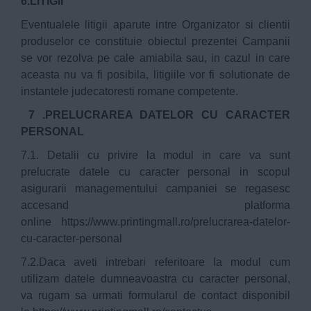
6.LITIGII
Eventualele litigii aparute intre Organizator si clientii
produselor ce constituie obiectul prezentei Campanii
se vor rezolva pe cale amiabila sau, in cazul in care
aceasta nu va fi posibila, litigiile vor fi solutionate de
instantele judecatoresti romane competente.
7 .PRELUCRAREA DATELOR CU CARACTER
PERSONAL
7.1. Detalii cu privire la modul in care va sunt
prelucrate datele cu caracter personal in scopul
asigurarii managementului campaniei se regasesc
accesand platforma
online
https://www.printingmall.ro/prelucrarea-datelor-
cu-caracter-personal
7.2.Daca aveti intrebari referitoare la modul cum
utilizam datele dumneavoastra cu caracter personal,
va rugam sa urmati formularul de contact disponibil