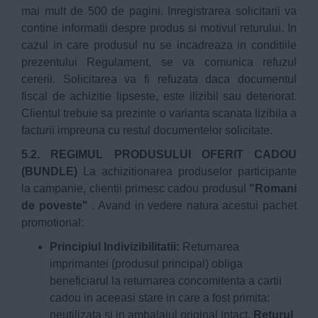
mai mult de 500 de pagini. Inregistrarea solicitarii va
contine informatii despre produs si motivul returului. In
cazul in care produsul nu se incadreaza in conditiile
prezentului Regulament, se va comunica refuzul
cererii. Solicitarea va fi refuzata daca documentul
fiscal de achizitie lipseste, este ilizibil sau deteriorat.
Clientul trebuie sa prezinte o varianta scanata lizibila a
facturii impreuna cu restul documentelor solicitate.
5.2. REGIMUL PRODUSULUI OFERIT CADOU
(BUNDLE)
La achizitionarea produselor participante
la campanie, clientii primesc cadou produsul
"Romani
de poveste"
. Avand in vedere natura acestui pachet
promotional:
Principiul Indivizibilitatii:
Returnarea
imprimantei (produsul principal) obliga
beneficiarul la returnarea concomitenta a cartii
cadou in aceeasi stare in care a fost primita:
neutilizata si in ambalajul original intact.
Returul