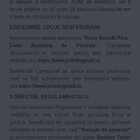
in vigoare a modificarilor. Astfel de modificari vor fi
facute publice cu cel putin 24 (douazecisipatru) de ore
inainte de intrarea lor in vigoare.
2.DENUMIRE. LOCUL DESFASURARII
Regulamentul poarta denumirea "
Toner Benefit Plus -
Carte Romania de Poveste
", Campania
desfasurandu-se exclusiv online, prin intermediul
website-ului
https://www.printingmall.ro
.
Beneficiile Campaniei se aplica exclusiv produselor
care au fost achizitionate prin intermediul website-
ului
https://www.printingmall.ro
.
3.OBIECTUL REGULAMENTULUI
Obiectul prezentului Regulament il constituie stabilirea
conditiilor in care clientii finali, persoane fizice si
juridice, beneficiaza de campania cu premiu garantat,
constand in primirea unei carti
"Romani de poveste"
la achizitionarea produselor din gama
Brother Toner