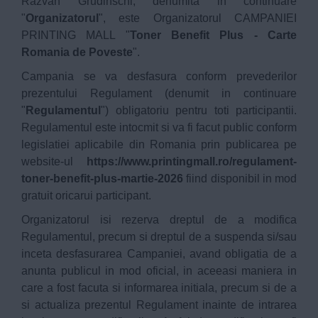
Razvan Grudinschi, denumita in continuare
"
Organizatorul
", este Organizatorul CAMPANIEI
PRINTING MALL "
Toner Benefit Plus - Carte
Romania de Poveste
".
Campania se va desfasura conform prevederilor
prezentului Regulament (denumit in continuare
"
Regulamentul
") obligatoriu pentru toti participantii.
Regulamentul este intocmit si va fi facut public conform
legislatiei aplicabile din Romania prin publicarea pe
website-ul
https://www.printingmall.ro/regulament-
toner-benefit-plus-martie-2026
fiind disponibil in mod
gratuit oricarui participant.
Organizatorul isi rezerva dreptul de a modifica
Regulamentul, precum si dreptul de a suspenda si/sau
inceta desfasurarea Campaniei, avand obligatia de a
anunta publicul in mod oficial, in aceeasi maniera in
care a fost facuta si informarea initiala, precum si de a
si actualiza prezentul Regulament inainte de intrarea