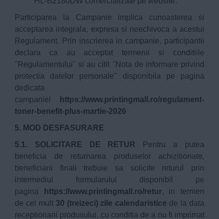
HL-B2180DW comercializate pe website.
Participarea la Campanie implica cunoasterea si
acceptarea integrala, expresa si neechivoca a acestui
Regulament. Prin inscrierea in campanie, participantii
declara ca au acceptat termenii si conditiile
"Regulamentului" si au citit "Nota de informare privind
protectia datelor personale" disponibila pe pagina
dedicata
campaniei
https://www.printingmall.ro/regulament-
toner-benefit-plus-martie-2026
5. MOD DESFASURARE
5.1. SOLICITARE DE RETUR
Pentru a putea
beneficia de returnarea produselor achizitionate,
beneficiarii finali trebuie sa solicite returul prin
intermediul formularului disponibil pe
pagina
https://www.printingmall.ro/retur
, in termen
de cel mult
30 (treizeci) zile calendaristice
de la data
receptionarii produsului, cu conditia de a nu fi imprimat