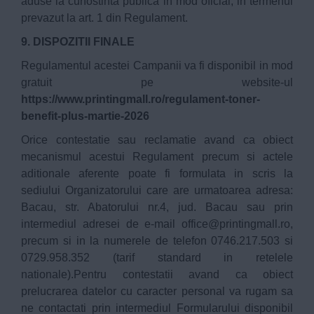
aduse la cunostinta publica in mod oficial, in termenul
prevazut la art. 1 din Regulament.
9. DISPOZITII FINALE
Regulamentul acestei Campanii va fi disponibil in mod
gratuit pe website-ul
https://www.printingmall.ro/regulament-toner-
benefit-plus-martie-2026
Orice contestatie sau reclamatie avand ca obiect
mecanismul acestui Regulament precum si actele
aditionale aferente poate fi formulata in scris la
sediului Organizatorului care are urmatoarea adresa:
Bacau, str. Abatorului nr.4, jud. Bacau sau prin
intermediul adresei de e-mail
office@printingmall.ro
,
precum si in la numerele de telefon 0746.217.503 si
0729.958.352 (tarif standard in retelele
nationale).Pentru contestatii avand ca obiect
prelucrarea datelor cu caracter personal va rugam sa
ne contactati prin intermediul Formularului disponibil