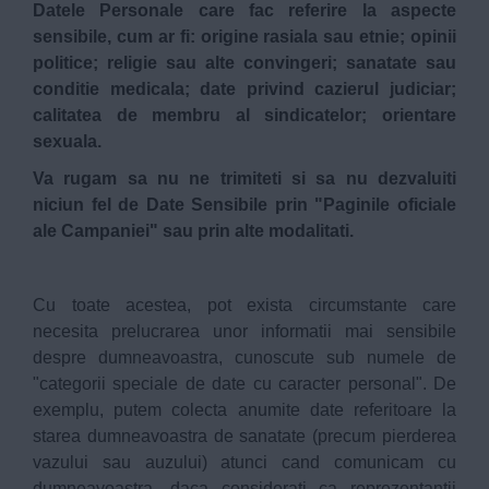
Datele Personale care fac referire la aspecte
sensibile, cum ar fi: origine rasiala sau etnie; opinii
politice; religie sau alte convingeri; sanatate sau
conditie medicala; date privind cazierul judiciar;
calitatea de membru al sindicatelor; orientare
sexuala.
Va rugam sa nu ne trimiteti si sa nu dezvaluiti
niciun fel de Date Sensibile prin "Paginile oficiale
ale Campaniei" sau prin alte modalitati.
Cu toate acestea, pot exista circumstante care
necesita prelucrarea unor informatii mai sensibile
despre dumneavoastra, cunoscute sub numele de
"categorii speciale de date cu caracter personal". De
exemplu, putem colecta anumite date referitoare la
starea dumneavoastra de sanatate (precum pierderea
vazului sau auzului) atunci cand comunicam cu
dumneavoastra, daca considerati ca reprezentantii