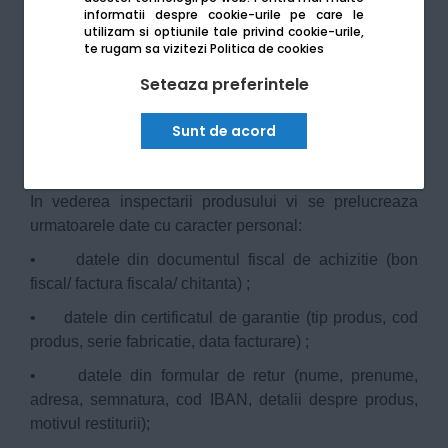
informatii despre cookie-urile pe care le
contact, putem colecta informatii de marketing
utilizam si optiunile tale privind cookie-urile,
(precum, informatii referitoare la obiceuri / preferinte /
te rugam sa vizitezi
Politica de cookies
comportament, si alte informatii rezultate din
Seteaza preferintele
conversatiile noastre cu dumneavoastra), datele
privind sesizarile sau comentariile pe care le lasati, si
Sunt de acord
informatii referitoare la circumstantele personale
relevante convorbirii cu operatorul nostru.
In vederea inspectarii produsului vi se prelucreaza
urmatoarele date cu caracter personal:
• datele din documentul fiscal de achizitie (bon
fiscal/ factura fiscala/ chitanta) ;
• datele din certificatul de garantie (tip produs, cod
produs, serie fabricatie, data facturare) ;
• datele din formular de retur (nume, prenume,
adresa, semnatura, cod IBAN, detalii despre produs,
motivul restiturii);