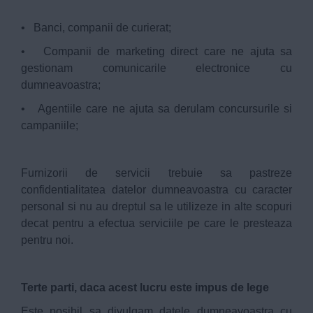
• Banci, companii de curierat;
• Companii de marketing direct care ne ajuta sa
gestionam comunicarile electronice cu
dumneavoastra;
• Agentiile care ne ajuta sa derulam concursurile si
campaniile;
Furnizorii de servicii trebuie sa pastreze
confidentialitatea datelor dumneavoastra cu caracter
personal si nu au dreptul sa le utilizeze in alte scopuri
decat pentru a efectua serviciile pe care le presteaza
pentru noi.
Terte parti, daca acest lucru este impus de lege
Este posibil sa divulgam datele dumneavoastra cu