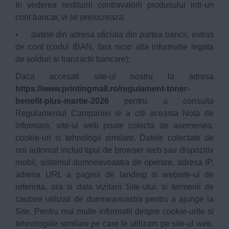
In vederea restituirii contravalorii produsului intr-un
cont bancar, vi se prelucreaza:
• datele din adresa oficiala din partea bancii, extras
de cont (codul IBAN, fara nicio alta informatie legata
de solduri si tranzactii bancare);
Daca accesati site-ul nostru la adresa
https://www.printingmall.ro/regulament-toner-
benefit-plus-martie-2026
pentru a consulta
Regulamentul Campaniei si a citi aceasta Nota de
informare, site-ul web poate colecta de asemenea,
cookie-uri si tehnologii similare. Datele colectate de
noi automat includ tipul de browser web sau dispozitiv
mobil, sistemul dumneavoastra de operare, adresa IP,
adresa URL a paginii de landing si website-ul de
referinta, ora si data vizitarii Site-ului, si termenii de
cautare utilizati de dumneavoastra pentru a ajunge la
Site. Pentru mai multe informatii despre cookie-urile si
tehnologiile similare pe care le utilizam pe site-ul web,