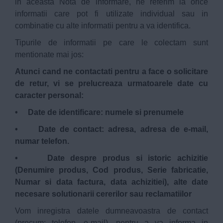
in aceasta Nota de informare, ne referim la orice
informatii care pot fi utilizate individual sau in
combinatie cu alte informatii pentru a va identifica.
Tipurile de informatii pe care le colectam sunt
mentionate mai jos:
Atunci cand ne contactati pentru a face o solicitare
de retur, vi se prelucreaza urmatoarele date cu
caracter personal:
• Date de identificare: numele si prenumele
• Date de contact: adresa, adresa de e-mail,
numar telefon.
• Date despre produs si istoric achizitie
(Denumire produs, Cod produs, Serie fabricatie,
Numar si data factura, data achizitiei), alte date
necesare solutionarii cererilor sau reclamatiilor
Vom inregistra datele dumneavoastra de contact
(precum: telefon, e-mail), pentru a va informa in