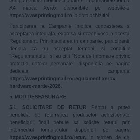
echipamentele multifunctionale si imprimantele format
A4 marca Xerox disponibile pe website-ul
https://www.printingmall.ro
la data achizitiei.
Participarea la Campanie implica cunoasterea si
acceptarea integrala, expresa si neechivoca a acestui
Regulament. Prin inscrierea in campanie, participantii
declara ca au acceptat termenii si conditiile
"Regulamentului" si au citit "Nota de informare privind
protectia datelor personale" disponibila pe pagina
dedicata campaniei
https://www.printingmall.ro/regulament-xerox-
hardware-martie-2026
.
5. MOD DESFASURARE
5.1. SOLICITARE DE RETUR
Pentru a putea
beneficia de returnarea produselor achizitionate,
beneficiarii finali trebuie sa solicite returul prin
intermediul formularului disponibil pe pagina
https://www.printingmall.ro/retur
, in termen de cel