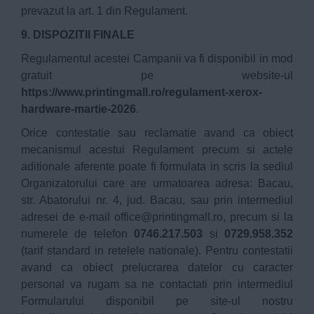
prevazut la art. 1 din Regulament.
9. DISPOZITII FINALE
Regulamentul acestei Campanii va fi disponibil in mod
gratuit pe website-ul
https://www.printingmall.ro/regulament-xerox-
hardware-martie-2026
.
Orice contestatie sau reclamatie avand ca obiect
mecanismul acestui Regulament precum si actele
aditionale aferente poate fi formulata in scris la sediul
Organizatorului care are urmatoarea adresa: Bacau,
str. Abatorului nr. 4, jud. Bacau, sau prin intermediul
adresei de e-mail
office@printingmall.ro
, precum si la
numerele de telefon
0746.217.503
si
0729.958.352
(tarif standard in retelele nationale). Pentru contestatii
avand ca obiect prelucrarea datelor cu caracter
personal va rugam sa ne contactati prin intermediul
Formularului disponibil pe site-ul nostru