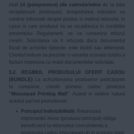
mult
14 (paisprezece) zile calendaristice
de la data
receptionarii produsului. Inregistrarea solicitarii va
contine informatii despre produs si motivul returului. In
cazul in care produsul nu se incadreaza in conditiile
prezentului Regulament, se va comunica refuzul
cererii. Solicitarea va fi refuzata daca documentul
fiscal de achizitie lipseste, este ilizibil sau deteriorat.
Clientul trebuie sa prezinte o varianta scanata lizibila a
facturii impreuna cu restul documentelor solicitate.
5.2. REGIMUL PRODUSULUI OFERIT CADOU
(BUNDLE)
La achizitionarea produselor participante
la campanie, clientii primesc cadou produsul
"Mousepad Printing Mall"
. Avand in vedere natura
acestui pachet promotional:
Principiul Indivizibilitatii:
Returnarea
imprimantei Xerox (produsul principal) obliga
beneficiarul la returnarea concomitenta a
produsului cadou (mousepad-ul) in aceeasi stare