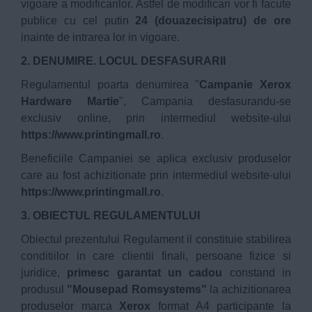
vigoare a modificarilor. Astfel de modificari vor fi facute
publice cu cel putin
24 (douazecisipatru) de ore
inainte de intrarea lor in vigoare.
2. DENUMIRE. LOCUL DESFASURARII
Regulamentul poarta denumirea "
Campanie Xerox
Hardware Martie
", Campania desfasurandu-se
exclusiv online, prin intermediul website-ului
https://www.printingmall.ro
.
Beneficiile Campaniei se aplica exclusiv produselor
care au fost achizitionate prin intermediul website-ului
https://www.printingmall.ro
.
3. OBIECTUL REGULAMENTULUI
Obiectul prezentului Regulament il constituie stabilirea
conditiilor in care clientii finali, persoane fizice si
juridice,
primesc garantat un cadou
constand in
produsul
"Mousepad Romsystems"
la achizitionarea
produselor marca
Xerox
format A4 participante la