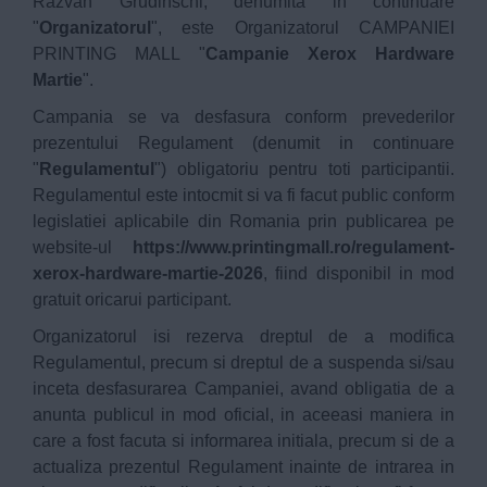
Razvan Grudinschi, denumita in continuare
"
Organizatorul
", este Organizatorul CAMPANIEI
PRINTING MALL "
Campanie Xerox Hardware
Martie
".
Campania se va desfasura conform prevederilor
prezentului Regulament (denumit in continuare
"
Regulamentul
") obligatoriu pentru toti participantii.
Regulamentul este intocmit si va fi facut public conform
legislatiei aplicabile din Romania prin publicarea pe
website-ul
https://www.printingmall.ro/regulament-
xerox-hardware-martie-2026
, fiind disponibil in mod
gratuit oricarui participant.
Organizatorul isi rezerva dreptul de a modifica
Regulamentul, precum si dreptul de a suspenda si/sau
inceta desfasurarea Campaniei, avand obligatia de a
anunta publicul in mod oficial, in aceeasi maniera in
care a fost facuta si informarea initiala, precum si de a
actualiza prezentul Regulament inainte de intrarea in