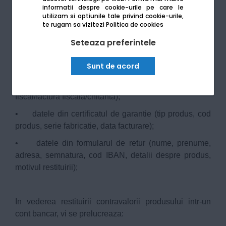
rezultate din conversatiile noastre cu dumneavoastra),
informatii despre cookie-urile pe care le
datele privind sesizarile sau comentariile pe care le
utilizam si optiunile tale privind cookie-urile,
te rugam sa vizitezi
Politica de cookies
lasati, si informatii referitoare la circumstantele
personale relevante convorbirii cu operatorul nostru.
Seteaza preferintele
In vederea inspectarii produsului vi se prelucreaza
Sunt de acord
urmatoarele date cu caracter personal:
• datele din documentul fiscal de achizitie (bon
fiscal/factura fiscala/chitanta);
• datele din certificatul de garantie (tip produs, cod
produs, serie fabricatie, data facturare);
• datele din formularul de retur (nume, prenume,
adresa, semnatura, cod IBAN, detalii despre produs,
motivul restituirii);
In vederea restituirii contravalorii produsului intr-un
cont bancar, vi se prelucreaza: