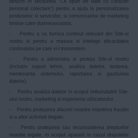
descris in sectiunea "Ce tipuri de date cu caracter
personal colectam") pentru a ajuta la personalizarea
produselor si serviciilor, si comunicarilor de marketing
trimise catre dumneavoastra.
- Pentru a va furniza continut relevant din Site-ul
nostru si pentru a masura si intelege eficacitatea
continutului pe care vi-l transmitem.
- Pentru a administra si proteja Site-ul nostru
(inclusiv suport tehnic, analiza datelor, testarea,
mentenanta sistemului, raportarea si gazduirea
datelor).
- Pentru analiza datelor in scopul imbunatatirii Site-
ului nostru, marketing si experienta utilizatorului.
- Pentru protejarea afacerii noastre impotriva fraudei
si a altor activitati ilegale.
- Pentru protejarea sau recunoasterea drepturilor
noastre legale, in scopul apararii in cazul disputelor