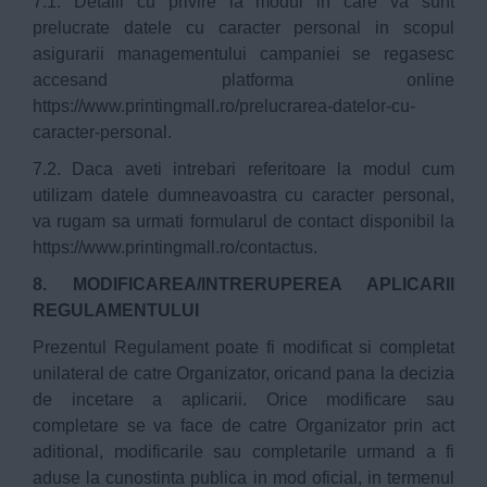
7.1. Detalii cu privire la modul in care va sunt
prelucrate datele cu caracter personal in scopul
asigurarii managementului campaniei se regasesc
accesand platforma online
https://www.printingmall.ro/prelucrarea-datelor-cu-
caracter-personal
.
7.2. Daca aveti intrebari referitoare la modul cum
utilizam datele dumneavoastra cu caracter personal,
va rugam sa urmati formularul de contact disponibil la
https://www.printingmall.ro/contactus
.
8. MODIFICAREA/INTRERUPEREA APLICARII
REGULAMENTULUI
Prezentul Regulament poate fi modificat si completat
unilateral de catre Organizator, oricand pana la decizia
de incetare a aplicarii. Orice modificare sau
completare se va face de catre Organizator prin act
aditional, modificarile sau completarile urmand a fi
aduse la cunostinta publica in mod oficial, in termenul