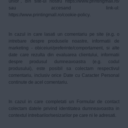
urilor", din site-ul nostru
https://www.printingmall.ro/
sau accesand link-ul:
https://www.printingmall.ro/cookie-policy
.
In cazul in care lasati un comentariu pe site (e.g. o
intrebare despre produsele noastre, informatii de
marketing - obiceiuri/preferinte/comportament, si alte
date care rezulta din evaluarea clientului, informatii
despre produsul dumneavoastra (e.g. codul
produsului), este posibil sa colectam respectivul
comentariu, inclusiv orice Date cu Caracter Personal
continute de acel comentariu.
In cazul in care completati un Formular de contact
colectam datele privind identitatea dumneavoastra in
contextul intrebarilor/sesizarilor pe care ni le adresati.