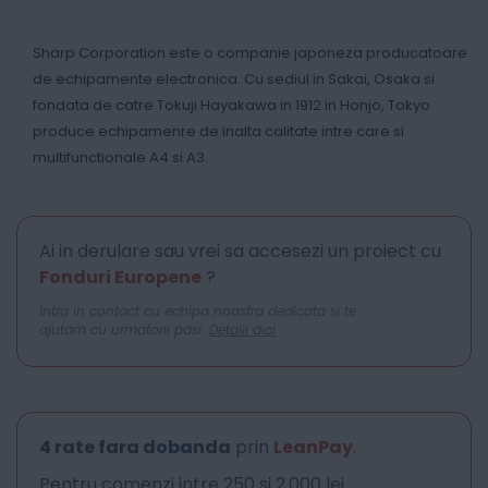
Sharp Corporation este o companie japoneza producatoare
de echipamente electronica. Cu sediul in Sakai, Osaka si
fondata de catre Tokuji Hayakawa in 1912 in Honjo, Tokyo
produce echipamenre de inalta calitate intre care si
multifunctionale A4 si A3.
Ai in derulare sau vrei sa accesezi un proiect cu
Fonduri Europene
?
Intra in contact cu echipa noastra dedicata si te
ajutam cu urmatorii pasi.
Detalii aici
4 rate fara dobanda
prin
LeanPay
.
Pentru comenzi intre 250 si 2.000 lei.