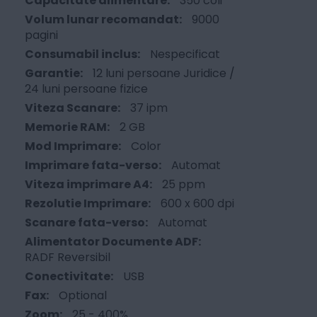
350 coli
9000
pagini
Nespecificat
12 luni persoane Juridice /
24 luni persoane fizice
37 ipm
2 GB
Color
Automat
25 ppm
600 x 600 dpi
Automat
RADF Reversibil
USB
Optional
25 - 400%