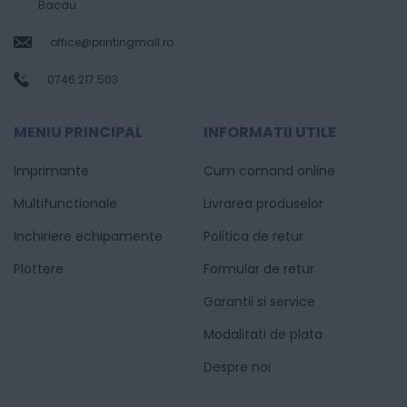
Bacau
office@printingmall.ro
0746.217.503
MENIU PRINCIPAL
INFORMATII UTILE
Imprimante
Cum comand online
Multifunctionale
Livrarea produselor
Inchiriere echipamente
Politica de retur
Plottere
Formular de retur
Garantii si service
Modalitati de plata
Despre noi