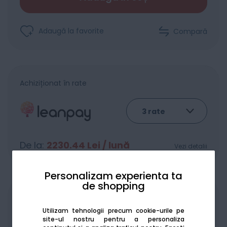
Adaugă la favorite
Compară
Achiziționat în rate
De la:
2230.44
Lei / lună
Vezi detalii
Personalizam experienta ta
de shopping
Produsele sunt disponibile pe platforma de
Utilizam tehnologii precum cookie-urile pe
achizitii publice
SEAP/SICAP
site-ul nostru pentru a personaliza