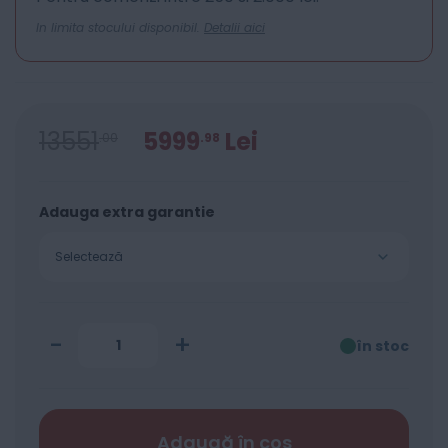
In limita stocului disponibil.
Detalii aici
13551
5999
Lei
00
98
Adauga extra garantie
Selectează
-
+
în stoc
Adaugă în coș