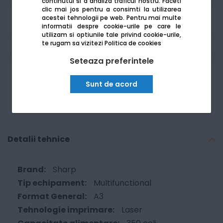
continutul si a analiza traficul nostru. Faceti
clic mai jos pentru a consimti la utilizarea
acestei tehnologii pe web.
Pentru mai multe
informatii despre cookie-urile pe care le
utilizam si optiunile tale privind cookie-urile,
te rugam sa vizitezi
Politica de cookies
Am nevoie de ajutor
Seteaza preferintele
Sunt de acord
Detalii tehnice
Sharp
Multifunctional
A3
Laser