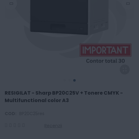
RESIGILAT - Sharp BP20C25V + Tonere CMYK -
Multifunctional color A3
COD:
BP20C25res
Recenzii
0
100
% of