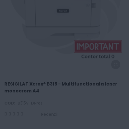
RESIGILAT Xerox® B315 - Multifunctionala laser
monocrom A4
COD:
B315V_DNres
Recenzii
0
100
% of