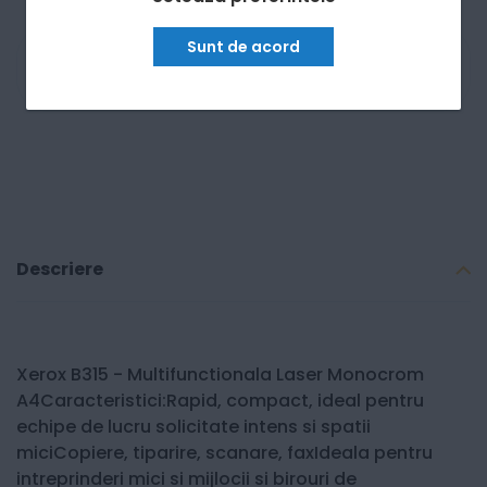
Sunt de acord
Am nevoie de ajutor
Descriere
Xerox B315 - Multifunctionala Laser Monocrom
A4Caracteristici:Rapid, compact, ideal pentru
echipe de lucru solicitate intens si spatii
miciCopiere, tiparire, scanare, faxIdeala pentru
intreprinderi mici si mijlocii si birouri de