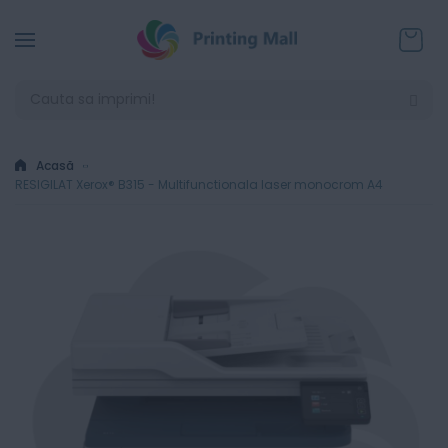
Coșul
Acasă
RESIGILAT Xerox® B315 - Multifunctionala laser monocrom A4