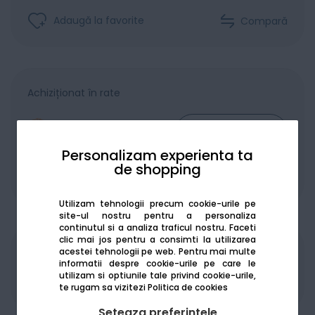
Adaugă la favorite
Compară
Achiziționat în rate
Personalizam experienta ta
de shopping
De la:
528.67
Lei / lună
Vezi detalii
Utilizam tehnologii precum cookie-urile pe
site-ul nostru pentru a personaliza
continutul si a analiza traficul nostru. Faceti
clic mai jos pentru a consimti la utilizarea
acestei tehnologii pe web.
Pentru mai multe
Produsele sunt disponibile pe platforma de
informatii despre cookie-urile pe care le
achizitii publice
SEAP/SICAP
utilizam si optiunile tale privind cookie-urile,
te rugam sa vizitezi
Politica de cookies
Seteaza preferintele