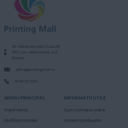
str. Alexandru Ioan Cuza, Nr.
237f, Loc. Letea Veche, Jud.
Bacau
office@printingmall.ro
0746.217.503
MENIU PRINCIPAL
INFORMATII UTILE
Imprimante
Cum comand online
Multifunctionale
Livrarea produselor