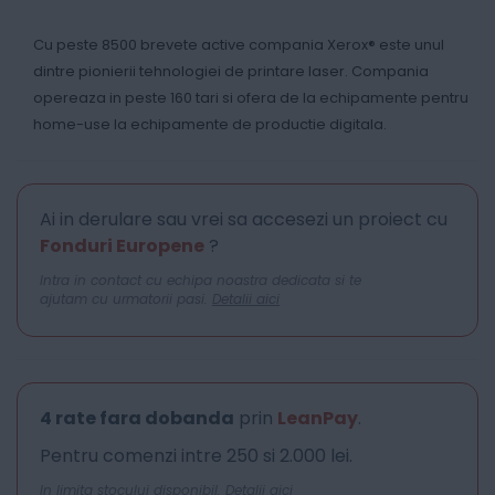
Cu peste 8500 brevete active compania Xerox® este unul
dintre pionierii tehnologiei de printare laser. Compania
opereaza in peste 160 tari si ofera de la echipamente pentru
home-use la echipamente de productie digitala.
Ai in derulare sau vrei sa accesezi un proiect cu
Fonduri Europene
?
Intra in contact cu echipa noastra dedicata si te
ajutam cu urmatorii pasi.
Detalii aici
4 rate fara dobanda
prin
LeanPay
.
Pentru comenzi intre 250 si 2.000 lei.
In limita stocului disponibil.
Detalii aici