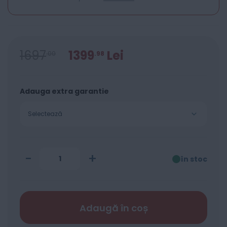
1697
1399
Lei
00
98
Adauga extra garantie
Selectează
-
+
în stoc
Adaugă în coș