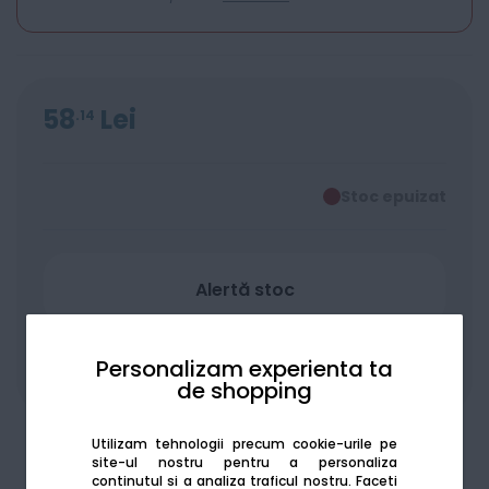
58
Lei
14
Stoc epuizat
Alertă stoc
Personalizam experienta ta
Adaugă la favorite
Compară
de shopping
Utilizam tehnologii precum cookie-urile pe
site-ul nostru pentru a personaliza
continutul si a analiza traficul nostru. Faceti