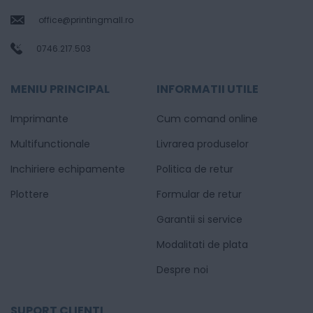
office@printingmall.ro
0746.217.503
MENIU PRINCIPAL
INFORMATII UTILE
Imprimante
Cum comand online
Multifunctionale
Livrarea produselor
Inchiriere echipamente
Politica de retur
Plottere
Formular de retur
Garantii si service
Modalitati de plata
Despre noi
SUPORT CLIENTI