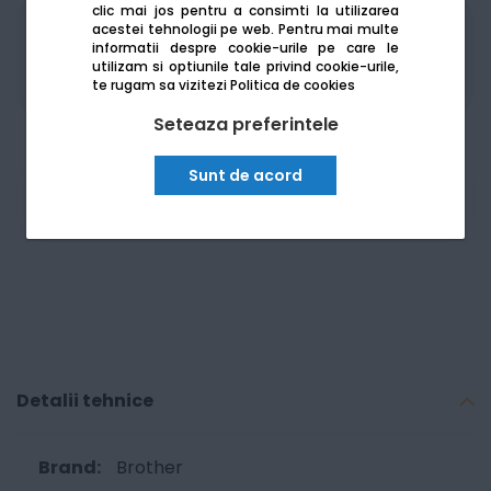
clic mai jos pentru a consimti la utilizarea
acestei tehnologii pe web.
Pentru mai multe
Produsele sunt disponibile pe platforma de
informatii despre cookie-urile pe care le
achizitii publice
SEAP/SICAP
utilizam si optiunile tale privind cookie-urile,
te rugam sa vizitezi
Politica de cookies
Seteaza preferintele
Sunt de acord
Am nevoie de ajutor
Detalii tehnice
Brother