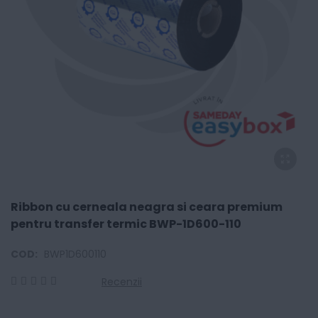
Ribbon cu cerneala neagra si ceara premium
pentru transfer termic BWP-1D600-110
COD:
BWP1D600110
Recenzii
0
100
% of