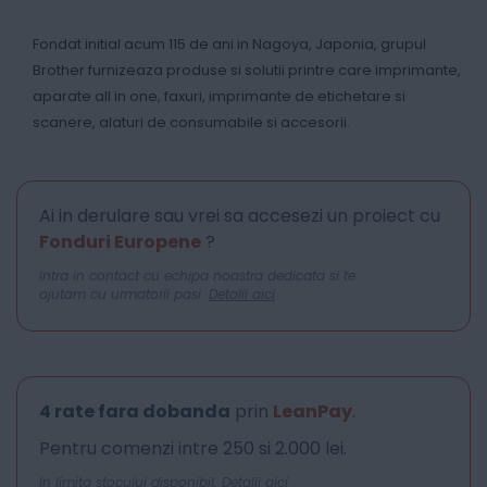
Fondat initial acum 115 de ani in Nagoya, Japonia, grupul
Brother furnizeaza produse si solutii printre care imprimante,
aparate all in one, faxuri, imprimante de etichetare si
scanere, alaturi de consumabile si accesorii.
Ai in derulare sau vrei sa accesezi un proiect cu
Fonduri Europene
?
Intra in contact cu echipa noastra dedicata si te
ajutam cu urmatorii pasi.
Detalii aici
4 rate fara dobanda
prin
LeanPay
.
Pentru comenzi intre 250 si 2.000 lei.
In limita stocului disponibil.
Detalii aici