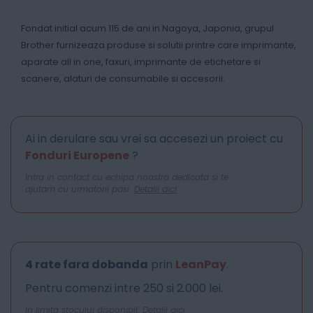
Fondat initial acum 115 de ani in Nagoya, Japonia, grupul
Brother furnizeaza produse si solutii printre care imprimante,
aparate all in one, faxuri, imprimante de etichetare si
scanere, alaturi de consumabile si accesorii.
Ai in derulare sau vrei sa accesezi un proiect cu
Fonduri Europene
?
Intra in contact cu echipa noastra dedicata si te
ajutam cu urmatorii pasi.
Detalii aici
4 rate fara dobanda
prin
LeanPay
.
Pentru comenzi intre 250 si 2.000 lei.
In limita stocului disponibil.
Detalii aici