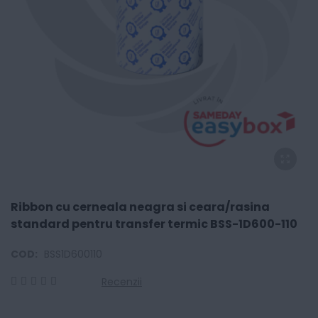
Ribbon cu cerneala neagra si ceara/rasina
standard pentru transfer termic BSS-1D600-110
COD:
BSS1D600110
Recenzii
0
100
% of