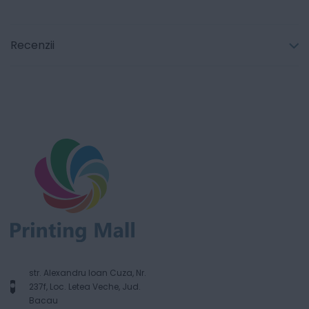
Recenzii
str. Alexandru Ioan Cuza, Nr.
237f, Loc. Letea Veche, Jud.
Bacau