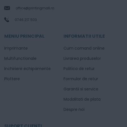
office@printingmall.ro
0746.217.503
MENIU PRINCIPAL
INFORMATII UTILE
Imprimante
Cum comand online
Multifunctionale
Livrarea produselor
Inchiriere echipamente
Politica de retur
Plottere
Formular de retur
Garantii si service
Modalitati de plata
Despre noi
SUPORT CLIENTI