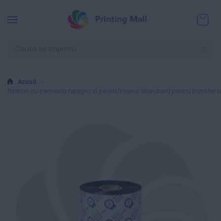
Coșul
Acasă
Ribbon cu cerneala neagra si ceara/rasina standard pentru transfer 