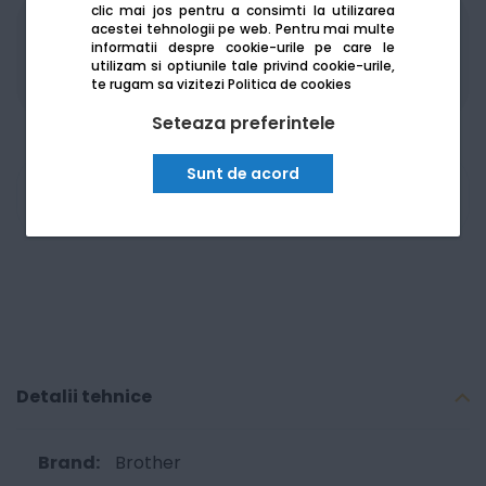
clic mai jos pentru a consimti la utilizarea
acestei tehnologii pe web.
Pentru mai multe
Produsele sunt disponibile pe platforma de
informatii despre cookie-urile pe care le
achizitii publice
SEAP/SICAP
utilizam si optiunile tale privind cookie-urile,
te rugam sa vizitezi
Politica de cookies
Seteaza preferintele
Sunt de acord
Am nevoie de ajutor
Detalii tehnice
Brother