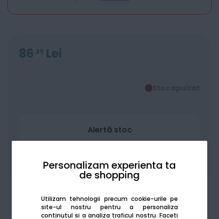
86
Lei
39
Stoc epuizat
Alertă stoc
Personalizam experienta ta
Adaugă la favorite
Compară
de shopping
Utilizam tehnologii precum cookie-urile pe
site-ul nostru pentru a personaliza
continutul si a analiza traficul nostru. Faceti