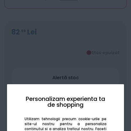
82
Lei
69
Stoc epuizat
Alertă stoc
Personalizam experienta ta
Adaugă la favorite
Compară
de shopping
Utilizam tehnologii precum cookie-urile pe
site-ul nostru pentru a personaliza
continutul si a analiza traficul nostru. Faceti