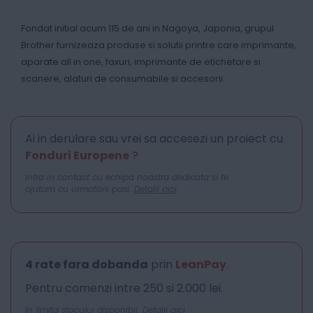
Fondat initial acum 115 de ani in Nagoya, Japonia, grupul
Brother furnizeaza produse si solutii printre care imprimante,
aparate all in one, faxuri, imprimante de etichetare si
scanere, alaturi de consumabile si accesorii.
Ai in derulare sau vrei sa accesezi un proiect cu
Fonduri Europene
?
Intra in contact cu echipa noastra dedicata si te
ajutam cu urmatorii pasi.
Detalii aici
4 rate fara dobanda
prin
LeanPay
.
Pentru comenzi intre 250 si 2.000 lei.
In limita stocului disponibil.
Detalii aici