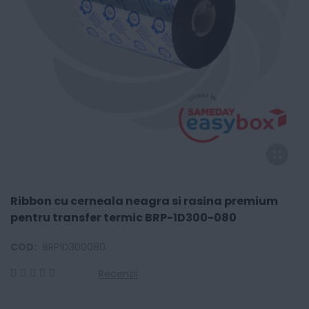
Ribbon cu cerneala neagra si rasina premium
pentru transfer termic BRP-1D300-080
COD:
BRP1D300080
Recenzii
0
100
% of