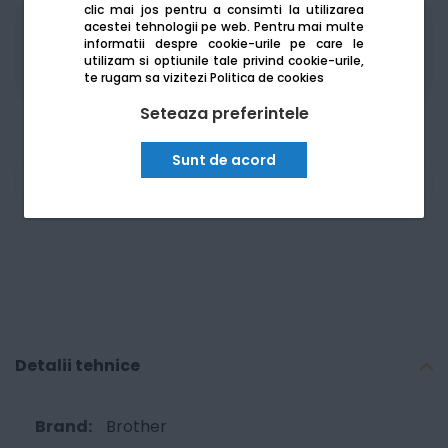
clic mai jos pentru a consimti la utilizarea
acestei tehnologii pe web.
Pentru mai multe
Produsele sunt disponibile pe platforma de
informatii despre cookie-urile pe care le
achizitii publice
SEAP/SICAP
utilizam si optiunile tale privind cookie-urile,
te rugam sa vizitezi
Politica de cookies
Seteaza preferintele
Sunt de acord
Am nevoie de ajutor
Detalii tehnice
Brother