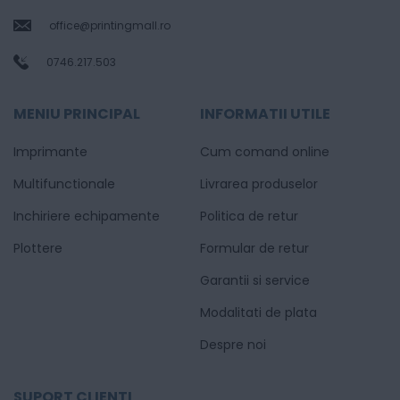
office@printingmall.ro
0746.217.503
MENIU PRINCIPAL
INFORMATII UTILE
Imprimante
Cum comand online
Multifunctionale
Livrarea produselor
Inchiriere echipamente
Politica de retur
Plottere
Formular de retur
Garantii si service
Modalitati de plata
Despre noi
SUPORT CLIENTI