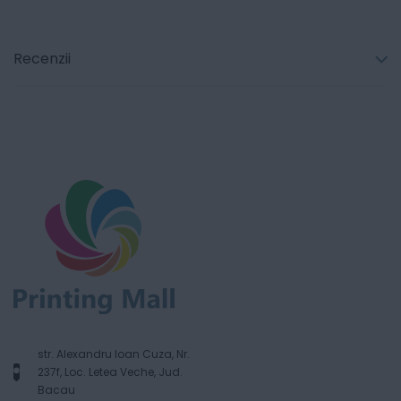
Recenzii
str. Alexandru Ioan Cuza, Nr.
237f, Loc. Letea Veche, Jud.
Bacau