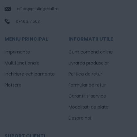
office@printingmall.ro
0746.217.503
MENIU PRINCIPAL
INFORMATII UTILE
Imprimante
Cum comand online
Multifunctionale
Livrarea produselor
Inchiriere echipamente
Politica de retur
Plottere
Formular de retur
Garantii si service
Modalitati de plata
Despre noi
SUPORT CLIENTI