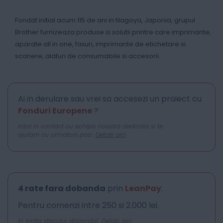
Fondat initial acum 115 de ani in Nagoya, Japonia, grupul
Brother furnizeaza produse si solutii printre care imprimante,
aparate all in one, faxuri, imprimante de etichetare si
scanere, alaturi de consumabile si accesorii.
Ai in derulare sau vrei sa accesezi un proiect cu
Fonduri Europene
?
Intra in contact cu echipa noastra dedicata si te
ajutam cu urmatorii pasi.
Detalii aici
4 rate fara dobanda
prin
LeanPay
.
Pentru comenzi intre 250 si 2.000 lei.
In limita stocului disponibil.
Detalii aici