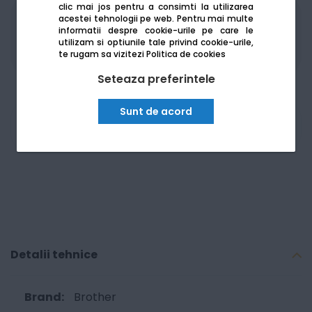
clic mai jos pentru a consimti la utilizarea
acestei tehnologii pe web.
Pentru mai multe
Produsele sunt disponibile pe platforma de
informatii despre cookie-urile pe care le
achizitii publice
SEAP/SICAP
utilizam si optiunile tale privind cookie-urile,
te rugam sa vizitezi
Politica de cookies
Seteaza preferintele
Sunt de acord
Am nevoie de ajutor
Detalii tehnice
Brother