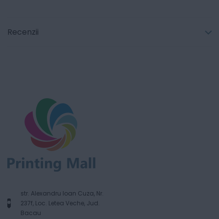
Recenzii
str. Alexandru Ioan Cuza, Nr.
237f, Loc. Letea Veche, Jud.
Bacau