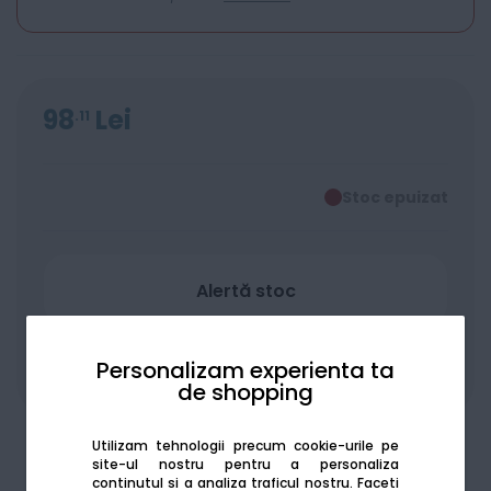
98
Lei
11
Stoc epuizat
Alertă stoc
Personalizam experienta ta
Adaugă la favorite
Compară
de shopping
Utilizam tehnologii precum cookie-urile pe
site-ul nostru pentru a personaliza
continutul si a analiza traficul nostru. Faceti