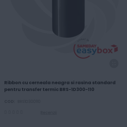
Ribbon cu cerneala neagra si rasina standard
pentru transfer termic BRS-1D300-110
COD:
BRS1D300110
Recenzii
0
100
% of