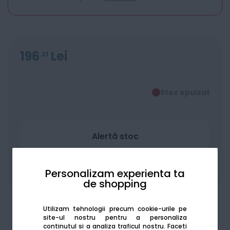
196
Lei
21
Stoc epuizat
Alertă stoc
Personalizam experienta ta
Adaugă la favorite
Compară
de shopping
Utilizam tehnologii precum cookie-urile pe
site-ul nostru pentru a personaliza
continutul si a analiza traficul nostru. Faceti