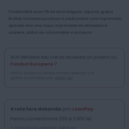
Fondat initial acum 115 de ani in Nagoya, Japonia, grupul
Brother furnizeaza produse si solutii printre care imprimante,
aparate all in one, faxuri, imprimante de etichetare si
scanere, alaturi de consumabile si accesorii.
Ai in derulare sau vrei sa accesezi un proiect cu
Fonduri Europene
?
Intra in contact cu echipa noastra dedicata si te
ajutam cu urmatorii pasi.
Detalii aici
4 rate fara dobanda
prin
LeanPay
.
Pentru comenzi intre 250 si 2.000 lei.
In limita stocului disponibil.
Detalii aici