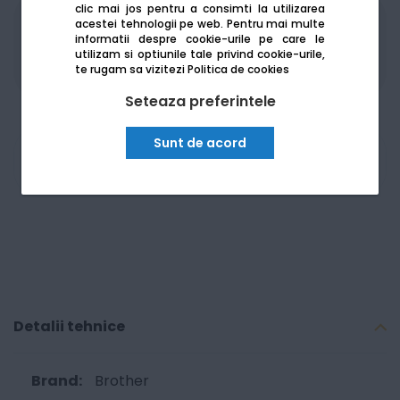
clic mai jos pentru a consimti la utilizarea
acestei tehnologii pe web.
Pentru mai multe
Produsele sunt disponibile pe platforma de
informatii despre cookie-urile pe care le
achizitii publice
SEAP/SICAP
utilizam si optiunile tale privind cookie-urile,
te rugam sa vizitezi
Politica de cookies
Seteaza preferintele
Sunt de acord
Am nevoie de ajutor
Detalii tehnice
Brother