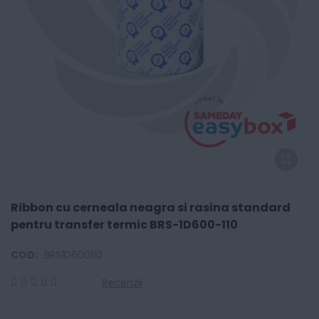
Ribbon cu cerneala neagra si rasina standard
pentru transfer termic BRS-1D600-110
COD:
BRS1D600110
Recenzii
0
100
% of