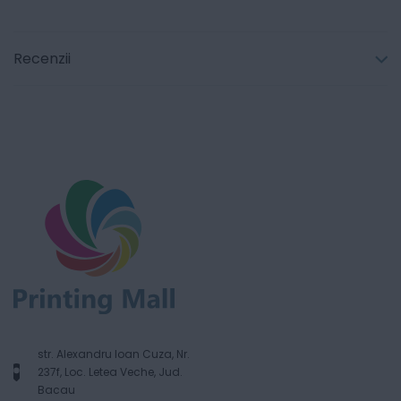
Recenzii
str. Alexandru Ioan Cuza, Nr.
237f, Loc. Letea Veche, Jud.
Bacau