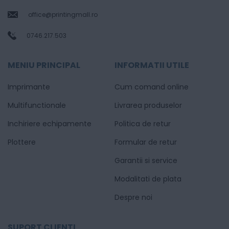
office@printingmall.ro
0746.217.503
MENIU PRINCIPAL
INFORMATII UTILE
Imprimante
Cum comand online
Multifunctionale
Livrarea produselor
Inchiriere echipamente
Politica de retur
Plottere
Formular de retur
Garantii si service
Modalitati de plata
Despre noi
SUPORT CLIENTI