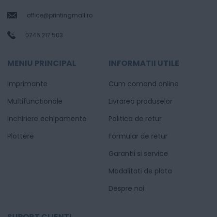
office@printingmall.ro
0746.217.503
MENIU PRINCIPAL
INFORMATII UTILE
Imprimante
Cum comand online
Multifunctionale
Livrarea produselor
Inchiriere echipamente
Politica de retur
Plottere
Formular de retur
Garantii si service
Modalitati de plata
Despre noi
SUPORT CLIENTI