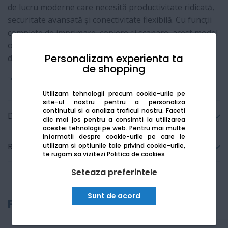
de lucru moderne care necesită productivitate ridicată,
securitate avansată și conectivitate flexibilă. Cu funcții
complete de imprimare, copiere și scanare, acest model
oferă performanță constantă și calitate excelentă a
Personalizam experienta ta
documentelor, fiind ideal pentru birouri medii și mari.
de shopping
Vezi mai mult
Utilizam tehnologii precum cookie-urile pe
site-ul nostru pentru a personaliza
continutul si a analiza traficul nostru. Faceti
Detalii tehnice
clic mai jos pentru a consimti la utilizarea
acestei tehnologii pe web.
Pentru mai multe
informatii despre cookie-urile pe care le
Recenzii
utilizam si optiunile tale privind cookie-urile,
te rugam sa vizitezi
Politica de cookies
Seteaza preferintele
Sunt de acord
Produse recomandate