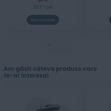
de la:
277
Lei
01
Vezi mai mult
Am găsit câteva produse care
te-ar interesa!