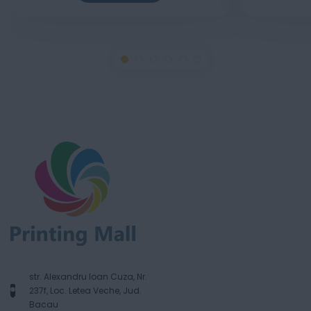
str. Alexandru Ioan Cuza, Nr.
237f, Loc. Letea Veche, Jud.
Bacau