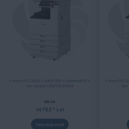
Canon DX C3922i + DADF-BA1 + Piedestal S3 +
Canon DX C39
Set tonere C/M/Y/K EXV64
Set
de la:
14783
Lei
10
Vezi mai mult
Stoc epuizat