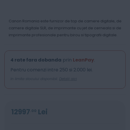
Canon Romania este furnizor de top de camere digitale, de
camere digitale SLR, de imprimante cu jet de cerneala si de
imprimante profesionale pentru birou si tipografii digitale.
4 rate fara dobanda
prin
LeanPay
.
Pentru comenzi intre 250 si 2.000 lei.
In limita stocului disponibil.
Detalii aici
12997
Lei
00