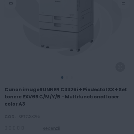
Canon imageRUNNER C3326i + Piedestal S3 + Set
tonere EXV65 C/M/Y/B - Multifunctional laser
color A3
COD:
SETC3326i
Recenzii
0
100
% of