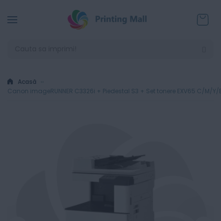
Coșul
Acasă
Canon imageRUNNER C3326i + Piedestal S3 + Set tonere EXV65 C/M/Y/B -