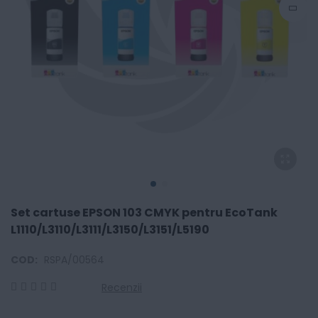
Set cartuse EPSON 103 CMYK pentru EcoTank
L1110/L3110/L3111/L3150/L3151/L5190
COD:
RSPA/00564
Recenzii
0
100
% of