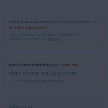
Ai in derulare sau vrei sa accesezi un proiect cu
Fonduri Europene
?
Intra in contact cu echipa noastra dedicata si te
ajutam cu urmatorii pasi.
Detalii aici
4 rate fara dobanda
prin
LeanPay
.
Pentru comenzi intre 250 si 2.000 lei.
In limita stocului disponibil.
Detalii aici
98