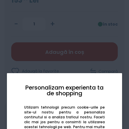
153
Lei
-
+
în stoc
Adaugă în coș
Adaugă la favorite
Compară
Personalizam experienta ta
de shopping
Utilizam tehnologii precum cookie-urile pe
Produsele sunt disponibile pe platforma de
site-ul nostru pentru a personaliza
continutul si a analiza traficul nostru. Faceti
achizitii publice
SEAP/SICAP
clic mai jos pentru a consimti la utilizarea
acestei tehnologii pe web.
Pentru mai multe