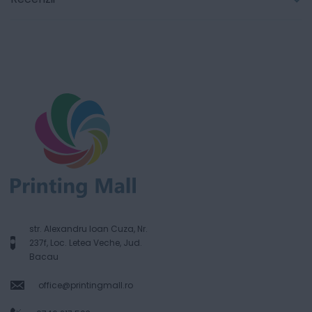
str. Alexandru Ioan Cuza, Nr.
237f, Loc. Letea Veche, Jud.
Bacau
office@printingmall.ro