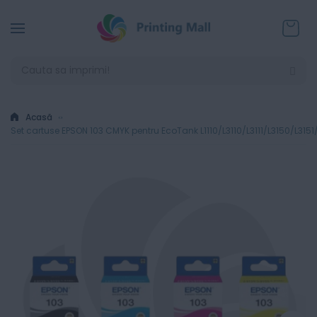
Coșul
Acasă
Set cartuse EPSON 103 CMYK pentru EcoTank L1110/L3110/L3111/L3150/L3151