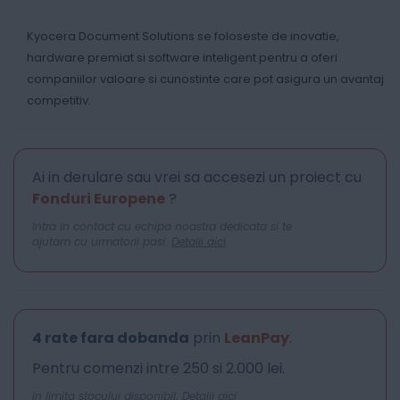
Kyocera Document Solutions se foloseste de inovatie,
hardware premiat si software inteligent pentru a oferi
companiilor valoare si cunostinte care pot asigura un avantaj
competitiv.
Ai in derulare sau vrei sa accesezi un proiect cu
Fonduri Europene
?
Intra in contact cu echipa noastra dedicata si te
ajutam cu urmatorii pasi.
Detalii aici
4 rate fara dobanda
prin
LeanPay
.
Pentru comenzi intre 250 si 2.000 lei.
In limita stocului disponibil.
Detalii aici