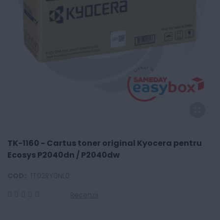
TK-1160 - Cartus toner original Kyocera pentru
Ecosys P2040dn / P2040dw
COD:
1T02RY0NL0
Recenzii
0
100
% of