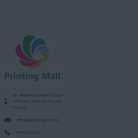
str. Alexandru Ioan Cuza, Nr.
237f, Loc. Letea Veche, Jud.
Bacau
office@printingmall.ro
0746.217.503