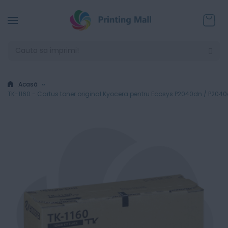
Coșul
Acasă
TK-1160 - Cartus toner original Kyocera pentru Ecosys P2040dn / P204