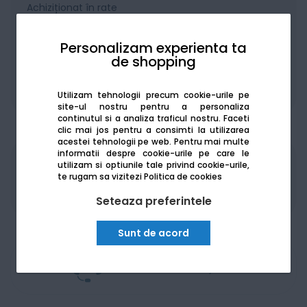
Achiziționat în rate
Personalizam experienta ta
de shopping
De la:
202.07
Lei / lună
Vezi detalii
Utilizam tehnologii precum cookie-urile pe
site-ul nostru pentru a personaliza
continutul si a analiza traficul nostru. Faceti
clic mai jos pentru a consimti la utilizarea
acestei tehnologii pe web.
Pentru mai multe
informatii despre cookie-urile pe care le
utilizam si optiunile tale privind cookie-urile,
Produsele sunt disponibile pe platforma de
te rugam sa vizitezi
Politica de cookies
achizitii publice
SEAP/SICAP
Seteaza preferintele
Sunt de acord
Am nevoie de ajutor