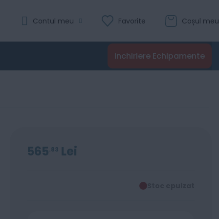
Contul meu
Favorite
Coșul meu
Inchiriere Echipamente
565
Lei
83
Stoc epuizat