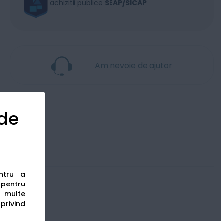
achizitii publice
SEAP/SICAP
Am nevoie de ajutor
 de
entru a
s pentru
 multe
 privind