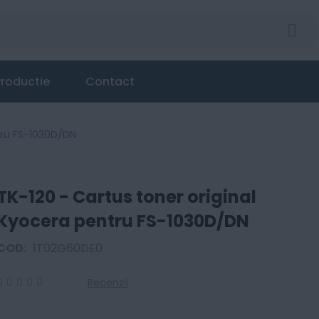
roductie
Contact
tru FS-1030D/DN
TK-120 - Cartus toner original
Kyocera pentru FS-1030D/DN
COD:
1T02G60DE0
Recenzii
0
100
% of