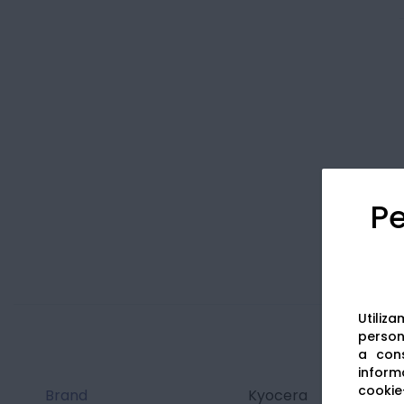
Pe
Utiliz
persona
a cons
informa
cookie-
Brand
Kyocera