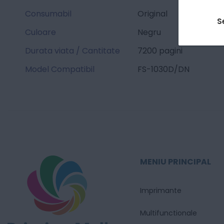
Consumabil
Original
S
Culoare
Negru
Durata viata / Cantitate
7200 pagini
Model Compatibil
FS-1030D/DN
MENIU PRINCIPAL
Imprimante
Multifunctionale