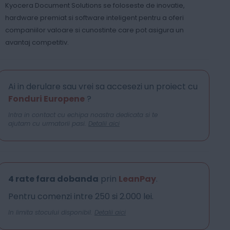
Kyocera Document Solutions se foloseste de inovatie,
hardware premiat si software inteligent pentru a oferi
companiilor valoare si cunostinte care pot asigura un
avantaj competitiv.
Ai in derulare sau vrei sa accesezi un proiect cu
Fonduri Europene
?
Intra in contact cu echipa noastra dedicata si te
ajutam cu urmatorii pasi.
Detalii aici
4 rate fara dobanda
prin
LeanPay
.
Pentru comenzi intre 250 si 2.000 lei.
In limita stocului disponibil.
Detalii aici