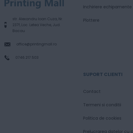
Inchiriere echipamente
str. Alexandru Ioan Cuza, Nr.
Plottere
237f, Loc. Letea Veche, Jud.
Bacau
office@printingmall.ro
0746.217.503
SUPORT CLIENTI
Contact
Termeni si conditii
Politica de cookies
Prelucrarea datelor cu 