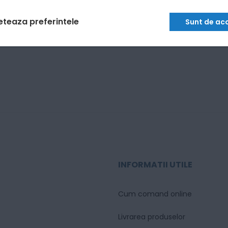
eteaza preferintele
Sunt de ac
INFORMATII UTILE
Cum comand online
Livrarea produselor