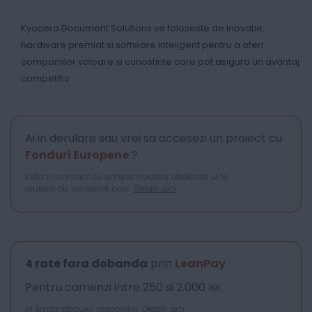
Kyocera Document Solutions se foloseste de inovatie,
hardware premiat si software inteligent pentru a oferi
companiilor valoare si cunostinte care pot asigura un avantaj
competitiv.
Ai in derulare sau vrei sa accesezi un proiect cu
Fonduri Europene
?
Intra in contact cu echipa noastra dedicata si te
ajutam cu urmatorii pasi.
Detalii aici
4 rate fara dobanda
prin
LeanPay
.
Pentru comenzi intre 250 si 2.000 lei.
In limita stocului disponibil.
Detalii aici