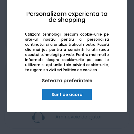
Achiziționat în rate
Personalizam experienta ta
de shopping
Utilizam tehnologii precum cookie-urile pe
De la:
244.67
Lei / lună
site-ul nostru pentru a personaliza
Vezi detalii
continutul si a analiza traficul nostru. Faceti
clic mai jos pentru a consimti la utilizarea
acestei tehnologii pe web.
Pentru mai multe
informatii despre cookie-urile pe care le
utilizam si optiunile tale privind cookie-urile,
te rugam sa vizitezi
Politica de cookies
Produsele sunt disponibile pe platforma de
achizitii publice
SEAP/SICAP
Seteaza preferintele
Sunt de acord
Am nevoie de ajutor