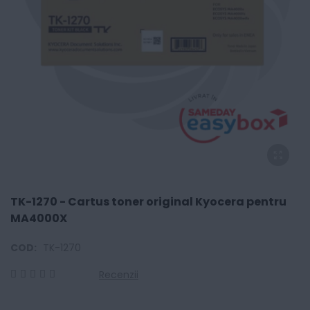
TK-1270 - Cartus toner original Kyocera pentru
MA4000X
COD:
TK-1270
Recenzii
0
100
% of