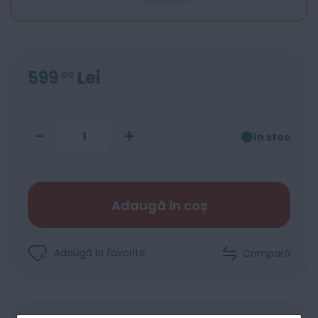
599
Lei
00
-
+
în stoc
Adaugă în coș
Adaugă la favorite
Compară