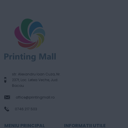
str. Alexandru Ioan Cuza, Nr.
237f, Loc. Letea Veche, Jud.
Bacau
office@printingmall.ro
0746.217.503
MENIU PRINCIPAL
INFORMATII UTILE