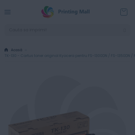
Coșul
Acasă
TK-130 - Cartus toner original Kyocera pentru FS-1300DN / FS-1350DN /