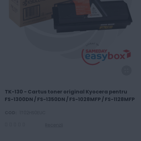
TK-130 - Cartus toner original Kyocera pentru
FS-1300DN / FS-1350DN / FS-1028MFP / FS-1128MFP
COD:
1T02HS0EUC
Recenzii
0
100
% of