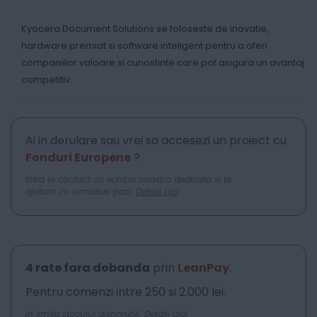
Kyocera Document Solutions se foloseste de inovatie,
hardware premiat si software inteligent pentru a oferi
companiilor valoare si cunostinte care pot asigura un avantaj
competitiv.
Ai in derulare sau vrei sa accesezi un proiect cu
Fonduri Europene
?
Intra in contact cu echipa noastra dedicata si te
ajutam cu urmatorii pasi.
Detalii aici
4 rate fara dobanda
prin
LeanPay
.
Pentru comenzi intre 250 si 2.000 lei.
In limita stocului disponibil.
Detalii aici