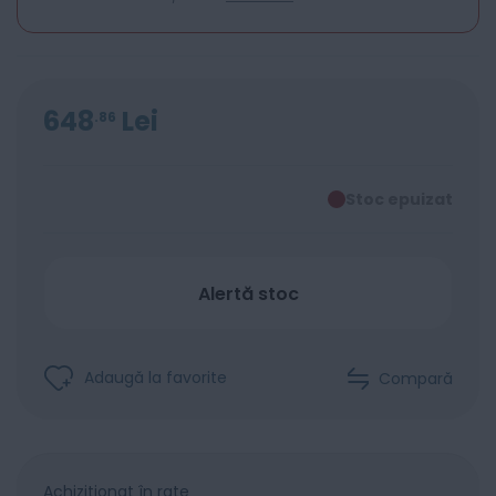
648
Lei
86
Stoc epuizat
Alertă stoc
Adaugă la favorite
Compară
Achiziționat în rate