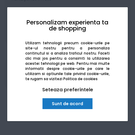
Personalizam experienta ta
de shopping
De la:
262.42
Lei / lună
Vezi detalii
Utilizam tehnologii precum cookie-urile pe
site-ul nostru pentru a personaliza
continutul si a analiza traficul nostru. Faceti
clic mai jos pentru a consimti la utilizarea
acestei tehnologii pe web.
Pentru mai multe
informatii despre cookie-urile pe care le
Produsele sunt disponibile pe platforma de
utilizam si optiunile tale privind cookie-urile,
achizitii publice
SEAP/SICAP
te rugam sa vizitezi
Politica de cookies
Seteaza preferintele
Sunt de acord
Am nevoie de ajutor