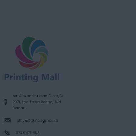
str. Alexandru Ioan Cuza, Nr.
237f, Loc. Letea Veche, Jud.
Bacau
office@printingmall.ro
0746.217.503