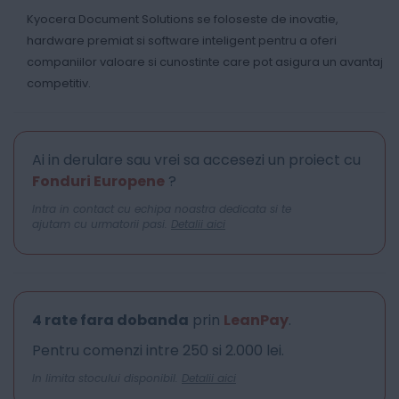
Kyocera Document Solutions se foloseste de inovatie,
hardware premiat si software inteligent pentru a oferi
companiilor valoare si cunostinte care pot asigura un avantaj
competitiv.
Ai in derulare sau vrei sa accesezi un proiect cu
Fonduri Europene
?
Intra in contact cu echipa noastra dedicata si te
ajutam cu urmatorii pasi.
Detalii aici
4 rate fara dobanda
prin
LeanPay
.
Pentru comenzi intre 250 si 2.000 lei.
In limita stocului disponibil.
Detalii aici