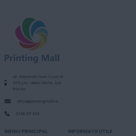
str. Alexandru Ioan Cuza, Nr.
237f, Loc. Letea Veche, Jud.
Bacau
office@printingmall.ro
0746.217.503
MENIU PRINCIPAL
INFORMATII UTILE