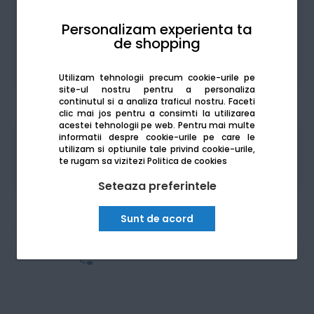
Personalizam experienta ta
de shopping
De la:
196.74
Lei / lună
Vezi detalii
Utilizam tehnologii precum cookie-urile pe
site-ul nostru pentru a personaliza
continutul si a analiza traficul nostru. Faceti
clic mai jos pentru a consimti la utilizarea
acestei tehnologii pe web.
Pentru mai multe
informatii despre cookie-urile pe care le
Produsele sunt disponibile pe platforma de
utilizam si optiunile tale privind cookie-urile,
achizitii publice
SEAP/SICAP
te rugam sa vizitezi
Politica de cookies
Seteaza preferintele
Sunt de acord
Am nevoie de ajutor