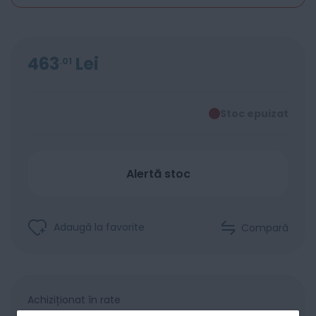
463
Lei
01
Stoc epuizat
Alertă stoc
Adaugă la favorite
Compară
Achiziționat în rate