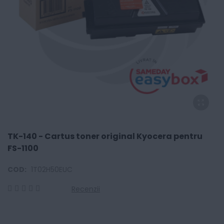
TK-140 - Cartus toner original Kyocera pentru
FS-1100
COD:
1T02H50EUC
Recenzii
0
100
% of