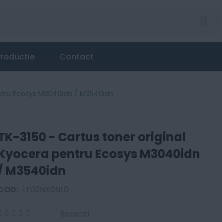
roductie
Contact
entru Ecosys M3040idn / M3540idn
TK-3150 - Cartus toner original
Kyocera pentru Ecosys M3040idn
/ M3540idn
COD:
1T02NX0NL0
Recenzii
0
100
% of