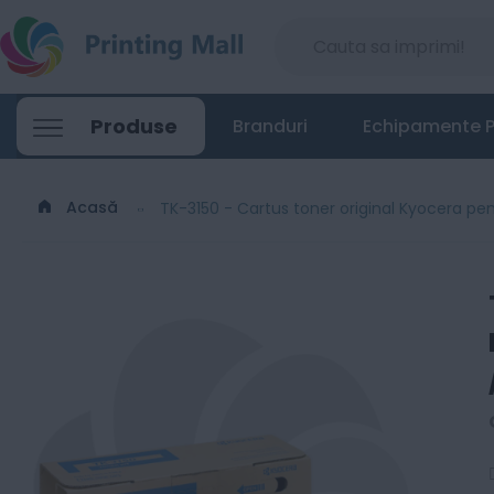
Produse
Branduri
Echipamente P
Acasă
TK-3150 - Cartus toner original Kyocera p