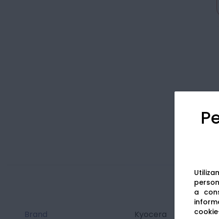
Pe
Utiliz
persona
a cons
informa
cookie-
Brand
Kyocera