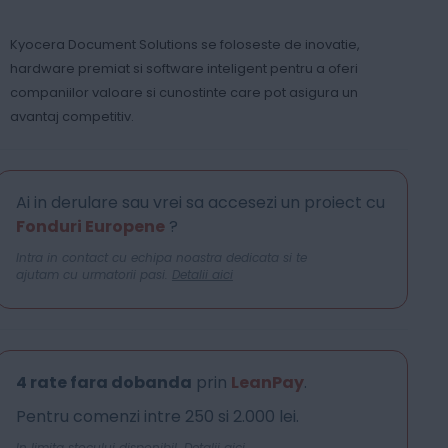
Kyocera Document Solutions se foloseste de inovatie,
hardware premiat si software inteligent pentru a oferi
companiilor valoare si cunostinte care pot asigura un
avantaj competitiv.
Ai in derulare sau vrei sa accesezi un proiect cu
Fonduri Europene
?
Intra in contact cu echipa noastra dedicata si te
ajutam cu urmatorii pasi.
Detalii aici
4 rate fara dobanda
prin
LeanPay
.
Pentru comenzi intre 250 si 2.000 lei.
In limita stocului disponibil.
Detalii aici