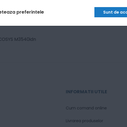
eteaza preferintele
Sunt de ac
COSYS M3540idn
INFORMATII UTILE
Cum comand online
Livrarea produselor