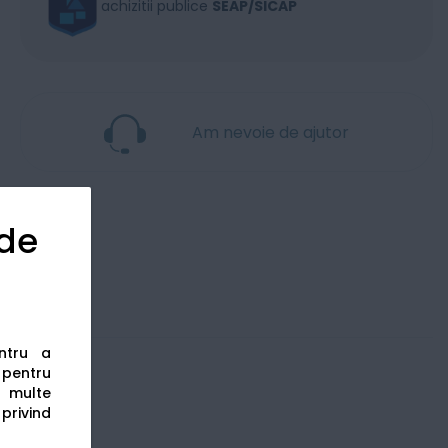
achizitii publice
SEAP/SICAP
Am nevoie de ajutor
 de
entru a
s pentru
 multe
 privind