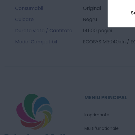
Consumabil
Original
S
Culoare
Negru
Durata viata / Cantitate
14500 pagini
Model Compatibil
ECOSYS M3040idn / E
MENIU PRINCIPAL
Imprimante
Multifunctionale