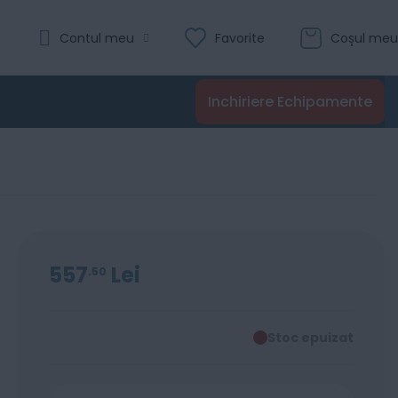
Contul meu
Favorite
Coșul meu
Inchiriere Echipamente
557
Lei
50
Stoc epuizat