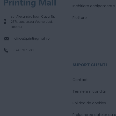
Inchiriere echipamente
str. Alexandru Ioan Cuza, Nr.
Plottere
237f, Loc. Letea Veche, Jud.
Bacau
office@printingmall.ro
0746.217.503
SUPORT CLIENTI
Contact
Termeni si conditii
Politica de cookies
Prelucrarea datelor cu 