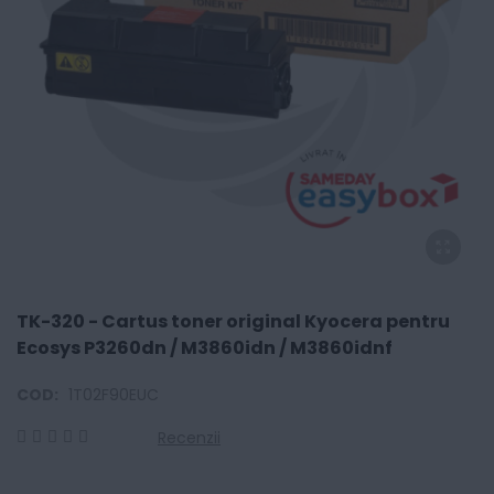
TK-320 - Cartus toner original Kyocera pentru
Ecosys P3260dn / M3860idn / M3860idnf
COD:
1T02F90EUC
Recenzii
0
100
% of