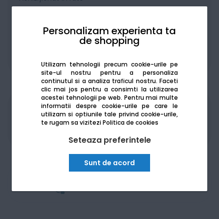
Personalizam experienta ta
de shopping
De la:
232.24
Lei / lună
Vezi detalii
Utilizam tehnologii precum cookie-urile pe
site-ul nostru pentru a personaliza
continutul si a analiza traficul nostru. Faceti
clic mai jos pentru a consimti la utilizarea
acestei tehnologii pe web.
Pentru mai multe
informatii despre cookie-urile pe care le
Produsele sunt disponibile pe platforma de
utilizam si optiunile tale privind cookie-urile,
achizitii publice
SEAP/SICAP
te rugam sa vizitezi
Politica de cookies
Seteaza preferintele
Sunt de acord
Am nevoie de ajutor