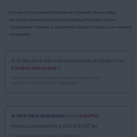
Kyocera Document Solutions se foloseste de inovatie,
hardware premiat si software inteligent pentru a oferi
companiilor valoare si cunostinte care pot asigura un avantaj
competitiv.
Ai in derulare sau vrei sa accesezi un proiect cu
Fonduri Europene
?
Intra in contact cu echipa noastra dedicata si te
ajutam cu urmatorii pasi.
Detalii aici
4 rate fara dobanda
prin
LeanPay
.
Pentru comenzi intre 250 si 2.000 lei.
In limita stocului disponibil.
Detalii aici