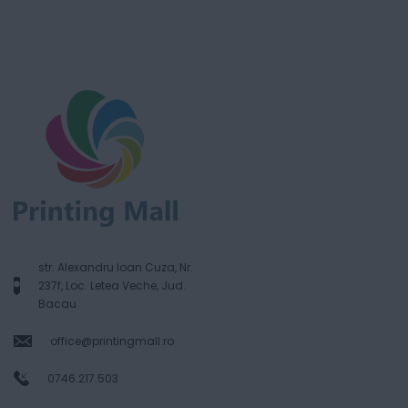
str. Alexandru Ioan Cuza, Nr.
237f, Loc. Letea Veche, Jud.
Bacau
office@printingmall.ro
0746.217.503