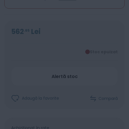
562
Lei
65
Stoc epuizat
Alertă stoc
Adaugă la favorite
Compară
Achiziționat în rate