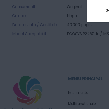
Consumabil
Original
S
Culoare
Negru
Durata viata / Cantitate
40.000 pagini
Model Compatibil
ECOSYS P3260dn / M3
MENIU PRINCIPAL
Imprimante
Multifunctionale