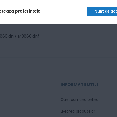
eteaza preferintele
Sunt de ac
860idn / M3860idnf
INFORMATII UTILE
Cum comand online
Livrarea produselor