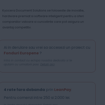
Kyocera Document Solutions se foloseste de inovatie,
hardware premiat si software inteligent pentru a oferi
companiilor valoare si cunostinte care pot asigura un
avantaj competitiv.
Ai in derulare sau vrei sa accesezi un proiect cu
Fonduri Europene
?
Intra in contact cu echipa noastra dedicata si te
ajutam cu urmatorii pasi.
Detalii aici
4 rate fara dobanda
prin
LeanPay
.
Pentru comenzi intre 250 si 2.000 lei.
In limita stocului disponibil.
Detalii aici