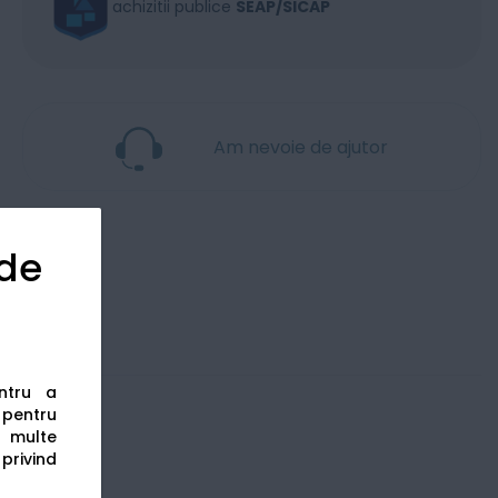
achizitii publice
SEAP/SICAP
Am nevoie de ajutor
 de
entru a
s pentru
 multe
 privind