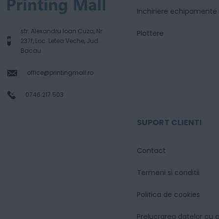
Inchiriere echipamente
str. Alexandru Ioan Cuza, Nr.
Plottere
237f, Loc. Letea Veche, Jud.
Bacau
office@printingmall.ro
0746.217.503
SUPORT CLIENTI
Contact
Termeni si conditii
Politica de cookies
Prelucrarea datelor cu 