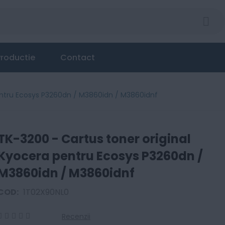
roductie
Contact
entru Ecosys P3260dn / M3860idn / M3860idnf
TK-3200 - Cartus toner original
Kyocera pentru Ecosys P3260dn /
M3860idn / M3860idnf
COD:
1T02X90NL0
Recenzii
0
100
% of