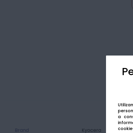
Pe
Utiliz
persona
a cons
informa
cookie-
Brand
Kyocera