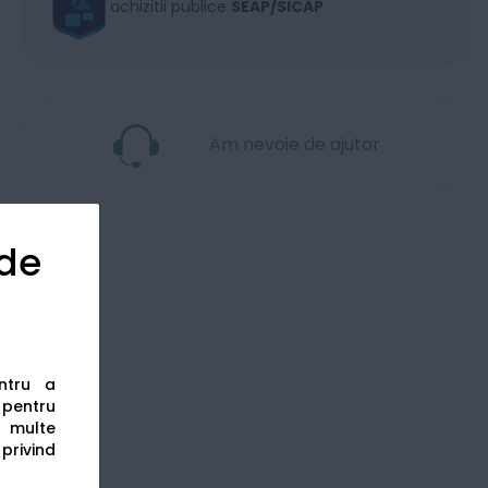
achizitii publice
SEAP/SICAP
Am nevoie de ajutor
 de
entru a
s pentru
 multe
 privind