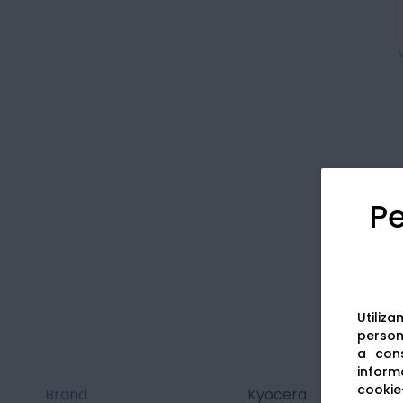
Pe
Utiliz
persona
a cons
informa
cookie-
Brand
Kyocera