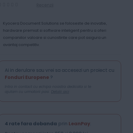
Recenzii
0
100
% of
Kyocera Document Solutions se foloseste de inovatie,
hardware premiat si software inteligent pentru a oferi
companiilor valoare si cunostinte care pot asigura un
avantaj competitiv.
Ai in derulare sau vrei sa accesezi un proiect cu
Fonduri Europene
?
Intra in contact cu echipa noastra dedicata si te
ajutam cu urmatorii pasi.
Detalii aici
4 rate fara dobanda
prin
LeanPay
.