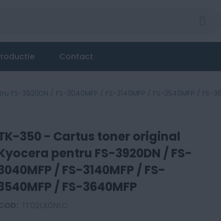
roductie
Contact
entru FS-3920DN / FS-3040MFP / FS-3140MFP / FS-3540MFP / FS-
TK-350 - Cartus toner original
Kyocera pentru FS-3920DN / FS-
3040MFP / FS-3140MFP / FS-
3540MFP / FS-3640MFP
COD:
1T02LX0NLC