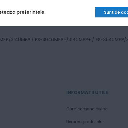
eteaza preferintele
Sunt de ac
0MFP/3140MFP / FS-3040MFP+/3140MFP+ / FS-3540MFP
INFORMATII UTILE
Cum comand online
Livrarea produselor