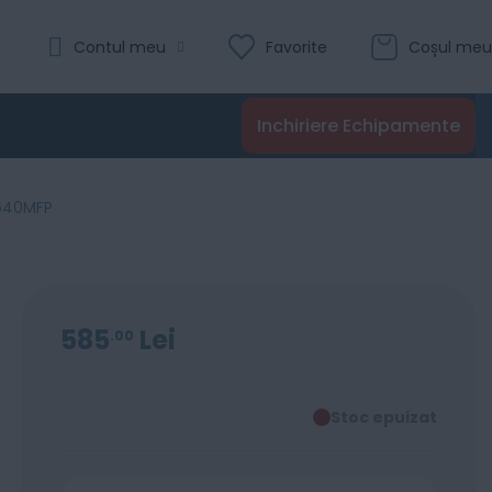
Contul meu
Favorite
Coșul meu
Inchiriere Echipamente
3640MFP
585
Lei
00
Stoc epuizat