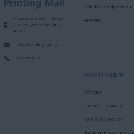
Inchiriere echipamente
str. Alexandru Ioan Cuza, Nr.
Plottere
237f, Loc. Letea Veche, Jud.
Bacau
office@printingmall.ro
0746.217.503
SUPORT CLIENTI
Contact
Termeni si conditii
Politica de cookies
Prelucrarea datelor cu 