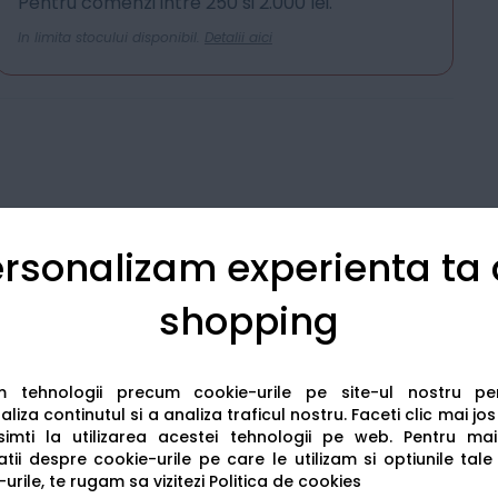
Pentru comenzi intre 250 si 2.000 lei.
In limita stocului disponibil.
Detalii aici
rsonalizam experienta ta
shopping
Detalii tehnice
Recenzii
am tehnologii precum cookie-urile pe site-ul nostru p
liza continutul si a analiza traficul nostru. Faceti clic mai jo
imti la utilizarea acestei tehnologii pe web.
Pentru mai
tii despre cookie-urile pe care le utilizam si optiunile tale
urile, te rugam sa vizitezi
Politica de cookies