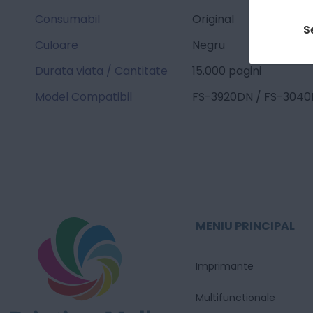
Consumabil
Original
S
Culoare
Negru
Durata viata / Cantitate
15.000 pagini
Model Compatibil
FS-3920DN / FS-304
MENIU PRINCIPAL
Imprimante
Multifunctionale